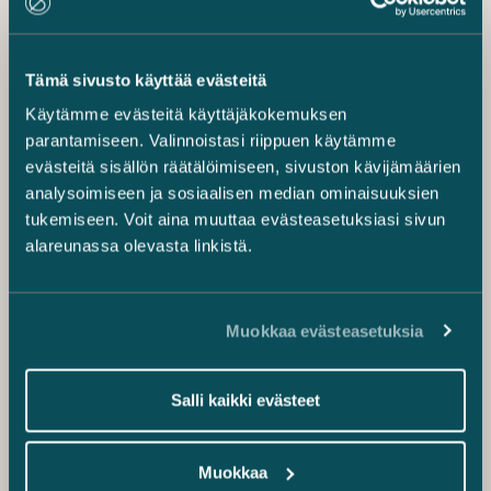
tietosuoja-asetuksen vaatimukset?
Tämä sivusto käyttää evästeitä
Käytämme evästeitä käyttäjäkokemuksen
parantamiseen. Valinnoistasi riippuen käytämme
evästeitä sisällön räätälöimiseen, sivuston kävijämäärien
analysoimiseen ja sosiaalisen median ominaisuuksien
tukemiseen. Voit aina muuttaa evästeasetuksiasi sivun
alareunassa olevasta linkistä.
Muokkaa evästeasetuksia
2.3.2016
Miten valmistautua EU:n uuden
tietosuoja-asetuksen vaatimuksiin?
Salli kaikki evästeet
Eija Warma-Lehtinen
Muokkaa