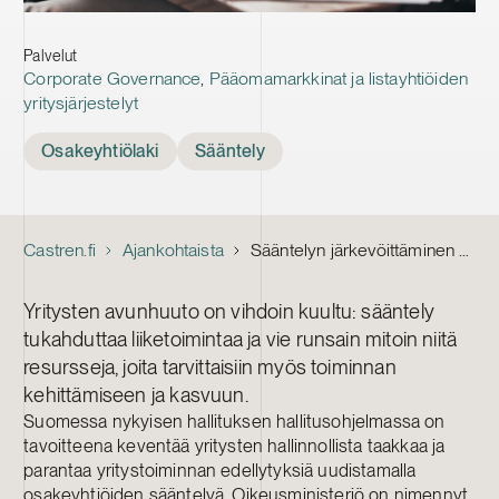
Palvelut
Corporate Governance
,
Pääomamarkkinat ja listayhtiöiden
yritysjärjestelyt
Tags
Osakeyhtiölaki
Sääntely
Castren.fi
Ajankohtaista
Sääntelyn järkevöittäminen on Suomen etu
Yritysten avunhuuto on vihdoin kuultu: sääntely
tukahduttaa liiketoimintaa ja vie runsain mitoin niitä
resursseja, joita tarvittaisiin myös toiminnan
kehittämiseen ja kasvuun.
Suomessa nykyisen hallituksen hallitusohjelmassa on
tavoitteena keventää yritysten hallinnollista taakkaa ja
parantaa yritystoiminnan edellytyksiä uudistamalla
osakeyhtiöiden sääntelyä. Oikeusministeriö on nimennyt