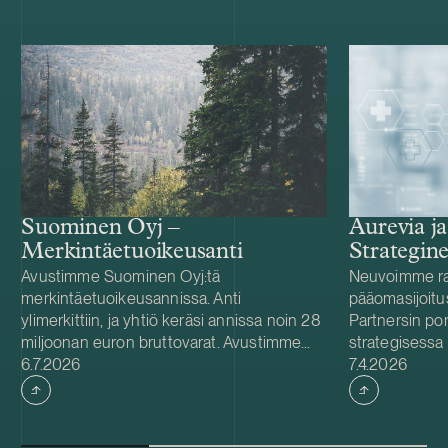
Aurevia ja
Suominen Oyj –
Strategine
Merkintäetuoikeusanti
Avustimme Suominen Oyj:tä
Neuvoimme ra
merkintäetuoikeusannissa. Anti
pääomasijoitu
ylimerkittiin, ja yhtiö keräsi annissa noin 28
Partnersin por
miljoonan euron bruttovarat. Avustimme
strategisessa 
Julkaistu
Julkaistu
Suomista myös yhtiön kolmivuotisen 100
6.7.2026
Aurevia ja sen
7.4.2026
miljoonan euron arvoisen syndikoidun
kahdeksi itsen
lainajärjestelyn ehtojen
Järjestelyyn 
uudelleenneuvottelussa, jossa laina-aikaa
konsernin raho