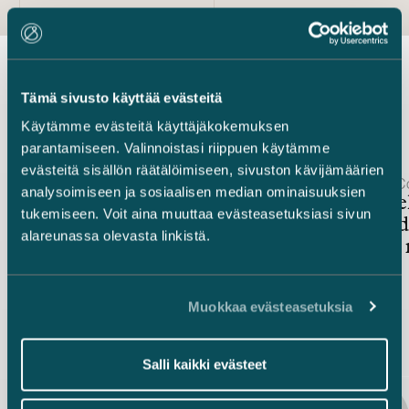
Tämä sivusto käyttää evästeitä
Uusimmat uutiset
Käytämme evästeitä käyttäjäkokemuksen
parantamiseen. Valinnoistasi riippuen käytämme
evästeitä sisällön räätälöimiseen, sivuston kävijämäärien
Julkaistu
Julkaistu
25.2.2025 – Corporate Governance
19.2.2025 – 
analysoimiseen ja sosiaalisen median ominaisuuksien
Listayhtiöiden
Kauppareki
tukemiseen. Voit aina muuttaa evästeasetuksiasi sivun
hallinnointikoodi uudistettu:
yritys voi
alareunassa olevasta linkistä.
lisää monimuotoisuutta
palauttaa 
hallituksiin
Muokkaa evästeasetuksia
Salli kaikki evästeet