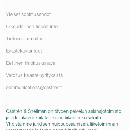
Yleiset sopimusehdot
Oikeudellinen tiedonanto
Tietosuojailmoitus
Evästekäytänteet
Eettinen ilmoituskanava
Varoitus kalasteluyrityksistä
communications@castren.fi
Castrén & Snellman on täyden palvelun asianajotoimisto
ja edelläkävijä kaikilla liikejuridiikan erikoisaloilla.
Yhdistämme juridisen huippuosaamisen, liiketoiminnan