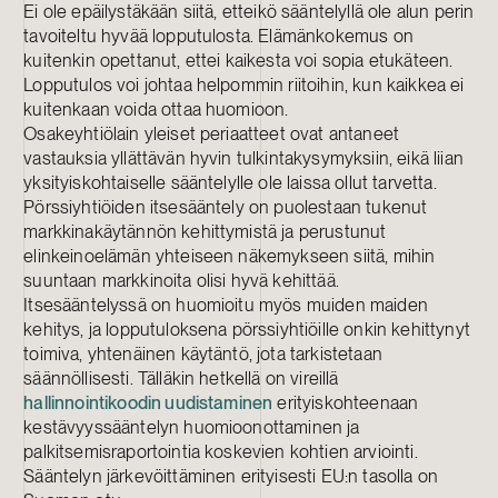
Ei ole epäilystäkään siitä, etteikö sääntelyllä ole alun perin
tavoiteltu hyvää lopputulosta. Elämänkokemus on
kuitenkin opettanut, ettei kaikesta voi sopia etukäteen.
Lopputulos voi johtaa helpommin riitoihin, kun kaikkea ei
kuitenkaan voida ottaa huomioon.
Osakeyhtiölain yleiset periaatteet ovat antaneet
vastauksia yllättävän hyvin tulkintakysymyksiin, eikä liian
yksityiskohtaiselle sääntelylle ole laissa ollut tarvetta.
Pörssiyhtiöiden itsesääntely on puolestaan tukenut
markkinakäytännön kehittymistä ja perustunut
elinkeinoelämän yhteiseen näkemykseen siitä, mihin
suuntaan markkinoita olisi hyvä kehittää.
Itsesääntelyssä on huomioitu myös muiden maiden
kehitys, ja lopputuloksena pörssiyhtiöille onkin kehittynyt
toimiva, yhtenäinen käytäntö, jota tarkistetaan
säännöllisesti. Tälläkin hetkellä on vireillä
hallinnointikoodin uudistaminen
erityiskohteenaan
kestävyyssääntelyn huomioonottaminen ja
palkitsemisraportointia koskevien kohtien arviointi.
Sääntelyn järkevöittäminen erityisesti EU:n tasolla on