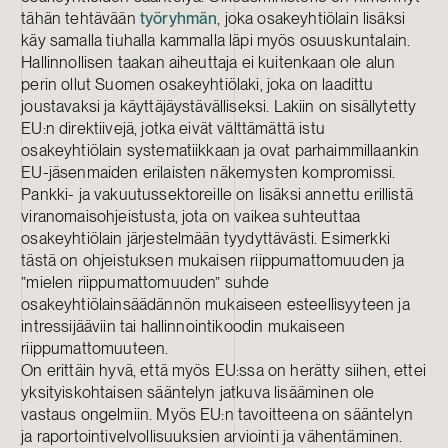
tähän tehtävään
työryhmän
, joka osakeyhtiölain lisäksi
käy samalla tiuhalla kammalla läpi myös osuuskuntalain.
Hallinnollisen taakan aiheuttaja ei kuitenkaan ole alun
perin ollut Suomen osakeyhtiölaki, joka on laadittu
joustavaksi ja käyttäjäystävälliseksi. Lakiin on sisällytetty
EU:n direktiivejä, jotka eivät välttämättä istu
osakeyhtiölain systematiikkaan ja ovat parhaimmillaankin
EU-jäsenmaiden erilaisten näkemysten kompromissi.
Pankki- ja vakuutussektoreille on lisäksi annettu erillistä
viranomaisohjeistusta, jota on vaikea suhteuttaa
osakeyhtiölain järjestelmään tyydyttävästi. Esimerkki
tästä on ohjeistuksen mukaisen riippumattomuuden ja
”mielen riippumattomuuden” suhde
osakeyhtiölainsäädännön mukaiseen esteellisyyteen ja
intressijääviin tai hallinnointikoodin mukaiseen
riippumattomuuteen.
On erittäin hyvä, että myös EU:ssa on herätty siihen, ettei
yksityiskohtaisen sääntelyn jatkuva lisääminen ole
vastaus ongelmiin. Myös EU:n tavoitteena on sääntelyn
ja raportointivelvollisuuksien arviointi ja vähentäminen.