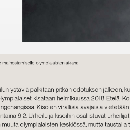
e mainostamiselle olympialaisten aikana
lun ystäviä palkitaan pitkän odotuksen jälkeen, k
iolympialaiset kisataan helmikuussa 2018 Etelä-K
gchangissa. Kisojen virallisia avajaisia vietetään
ntaina 9.2. Urheilu ja kisoihin osallistuvat urheilija
 muuta olympialaisten keskiössä, mutta taustalla t