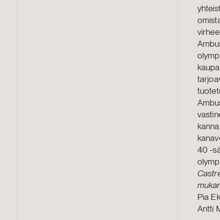
yhteis
omista
virhee
Ambush
olympi
kaupal
tarjoa
tuotet
Ambus
vastin
kannal
kanavo
40 -sä
olympi
Castr
mukan
Pia E
Antti