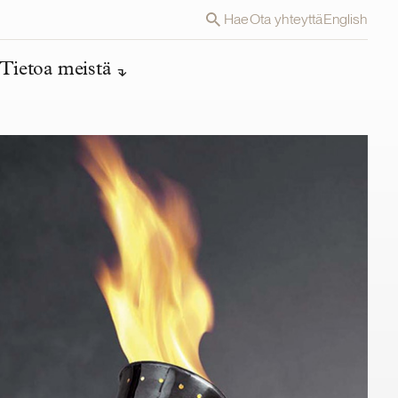
Hae
Ota yhteyttä
English
Tietoa meistä