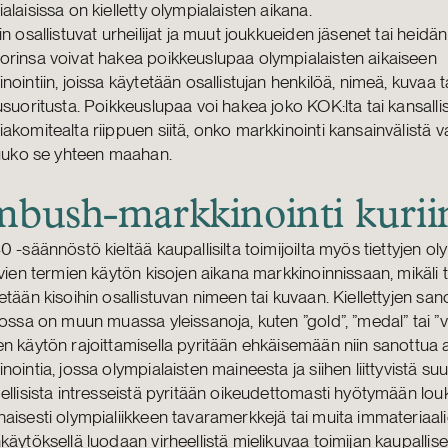
alaisissa on kielletty olympialaisten aikana.
in osallistuvat urheilijat ja muut joukkueiden jäsenet tai heidän
rinsa voivat hakea poikkeuslupaa olympialaisten aikaiseen
nointiin, joissa käytetään osallistujan henkilöä, nimeä, kuvaa t
usuoritusta. Poikkeuslupaa voi hakea joko KOK:lta tai kansallis
akomitealta riippuen siitä, onko markkinointi kansainvälistä v
tuuko se yhteen maahan.
bush-markkinointi kurii
0 -säännöstö kieltää kaupallisilta toimijoilta myös tiettyjen oly
avien termien käytön kisojen aikana markkinoinnissaan, mikäli 
etään kisoihin osallistuvan nimeen tai kuvaan. Kiellettyjen san
lossa on muun muassa yleissanoja, kuten ”gold”, ”medal” tai ”vi
n käytön rajoittamisella pyritään ehkäisemään niin sanottua
nointia, jossa olympialaisten maineesta ja siihen liittyvistä suu
ellisista intresseistä pyritään oikeudettomasti hyötymään lo
aisesti olympialiikkeen tavaramerkkejä tai muita immateriaali
käytöksellä luodaan virheellistä mielikuvaa toimijan kaupallis