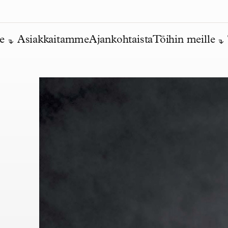
e
Asiakkaitamme
Ajankohtaista
Töihin meille