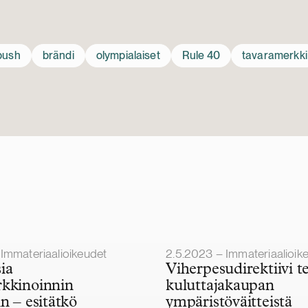
ush
brändi
olympialaiset
Rule 40
tavaramerkki
Julkaistu
Immateriaalioikeudet
2.5.2023 – Immateriaalioik
ia
Viherpesudirektiivi t
kkinoinnin
kuluttajakaupan
n – esitätkö
ympäristöväitteistä