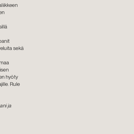
liikkeen
den
illä
panit
veluita sekä
amaa
misen
nen hyöty
ille. Rule
ni ja