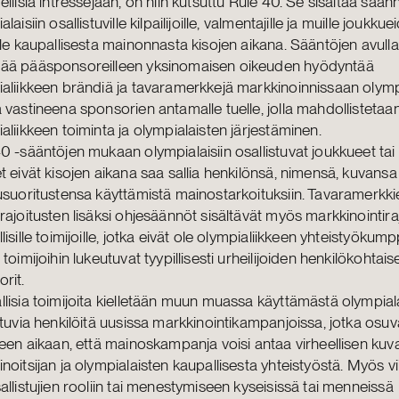
ellisia intressejään, on niin kutsuttu Rule 40. Se sisältää sään
laisiin osallistuville kilpailijoille, valmentajille ja muille joukku
lle kaupallisesta mainonnasta kisojen aikana. Sääntöjen avul
ää pääsponsoreilleen yksinomaisen oikeuden hyödyntää
aliikkeen brändiä ja tavaramerkkejä markkinoinnissaan olymp
 vastineena sponsorien antamalle tuelle, jolla mahdollistetaa
aliikkeen toiminta ja olympialaisten järjestäminen.
0 -sääntöjen mukaan olympialaisiin osallistuvat joukkueet tai
t eivät kisojen aikana saa sallia henkilönsä, nimensä, kuvansa 
usuoritustensa käyttämistä mainostarkoituksiin. Tavaramerkki
rajoitusten lisäksi ohjesäännöt sisältävät myös markkinointira
lisille toimijoille, jotka eivät ole olympialiikkeen yhteistyökum
 toimijoihin lukeutuvat tyypillisesti urheilijoiden henkilökohtais
rit.
lisia toimijoita kielletään muun muassa käyttämästä olympiala
stuvia henkilöitä uusissa markkinointikampanjoissa, jotka osuv
seen aikaan, että mainoskampanja voisi antaa virheellisen kuv
noitsijan ja olympialaisten kaupallisesta yhteistyöstä. Myös vi
allistujien rooliin tai menestymiseen kyseisissä tai menneissä