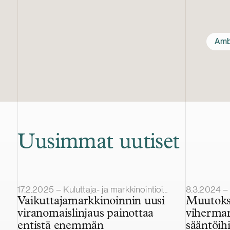
Amb
Uusimmat uutiset
Julkaistu
Julkaistu
17.2.2025 – Kuluttaja- ja markkinointioikeus
8.3.2024 – 
Vaikuttajamarkkinoinnin uusi
Muutoks
viranomaislinjaus painottaa
vihermar
entistä enemmän
sääntöihi