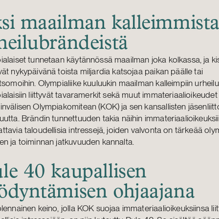
si maailman kalleimmist
heilubrändeistä
alaiset tunnetaan käytännössä maailman joka kolkassa, ja ki
ät nykypäivänä toista miljardia katsojaa paikan päälle tai
tsomoihin. Olympialiike kuuluukin maailman kalleimpiin urheil
alaisiin liittyvät tavaramerkit sekä muut immateriaalioikeudet
nvälisen Olympiakomitean (KOK) ja sen kansallisten jäsenliitt
utta. Brändin tunnettuuden takia näihin immateriaalioikeuksiin 
tavia taloudellisia intressejä, joiden valvonta on tärkeää oly
n ja toiminnan jatkuvuuden kannalta.
le 40 kaupallisen
ödyntämisen ohjaajana
lennainen keino, jolla KOK suojaa immateriaalioikeuksiinsa liit