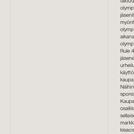
taloud
olympia
jäseni
myönt
olympi
aikana
olympi
Rule 4
jäsene
urheil
käyttö
kaupal
Näihin
sponso
Kaupal
osalli
sellai
markki
kisaos