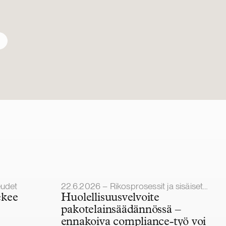
Julkaistu
eudet
22.6.2026 – Rikosprosessit ja sisäiset tutkinnat
ekee
Huolellisuusvelvoite
pakotelainsäädännössä –
ennakoiva compliance-työ voi