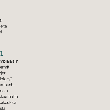
ai
elta
ai
n
mpialaisiin
termit
ojen
ctory”.
 ambush-
rista
ukkaamatta
oikeuksia.
esta