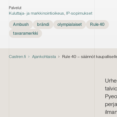
Palvelut
Kuluttaja- ja markkinointioikeus
,
IP-sopimukset
Tags
Ambush
brändi
olympialaiset
Rule 40
tavaramerkki
Castren.fi
Ajankohtaista
Rule 40 – säännöt kaupallisell
Urhei
talv
Pyeon
perja
ilman