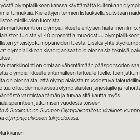
työstä olympialiikkeen kanssa käyttämättä kuitenkaan olympia
mia tunnuksia. Kiellettyjen termien listauksella suitsitaan näi
llisten mielikuvien luomista.
-markkinointi on olympialiikkeelle erityisen haitallinen ilmiö, s
alaisten tuloista yli 40 prosenttia muodostuu olympialiikkeen
listen yhteistyökumppaneiden tuesta. Lisäksi yhteistyökump
vat olympialiikkeen kisaorganisaatiolle olennaisia teknisiä pal
ukea.
h-markkinointi on omiaan vähentämään pääsponsorien sa
etta olympialiikkeelle antamalleen tärkeälle tuelle. Tuen jatku
ta on olennaista, että olympialaisista muodostuva taloudelli
ituu oikeudenmukaisesti olympialaisten järjestäjille ja rahoittaj
ännöstö varmistaa tämän ja turvaa sitä kautta myös
alaisperinteen jatkumisen vuodesta toiseen.
én & Snellman on Suomen Olympiakomitean virallinen kumppa
a olympiajoukkueen tukijoukoissa.
k
 Markkanen