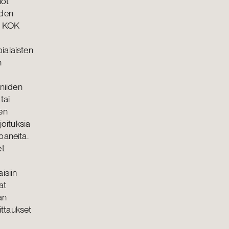
nöt
eiden
la KOK
ialaisten
n
 niiden
tai
en
joituksia
ppaneita.
et
isiin
at
an
ittaukset