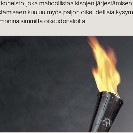
 koneisto, joka mahdollistaa kisojen järjestämisen
estämiseen kuuluu myös paljon oikeudellisia kysym
moninaisimmilta oikeudenaloilta.