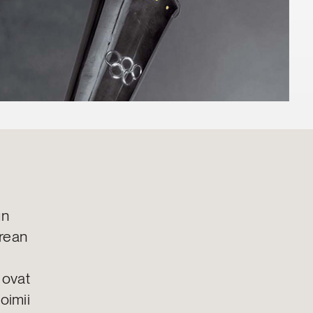
un
orean
t ovat
oimii