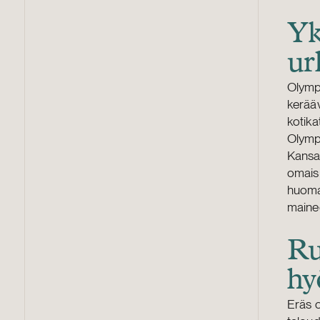
Yk
ur
Olympi
kerääv
kotika
Olympi
Kansai
omaisu
huomat
mainee
Ru
hy
Eräs o