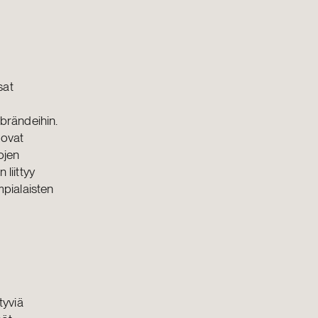
a
sat
ubrändeihin.
 ovat
ojen
liittyy
mpialaisten
tyviä