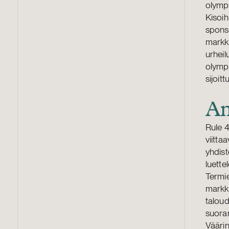
olympi
Kisoih
sponso
markki
urheil
olympi
sijoit
Am
Rule 4
viitta
yhdist
luette
Termie
markki
taloud
suoran
Väärin