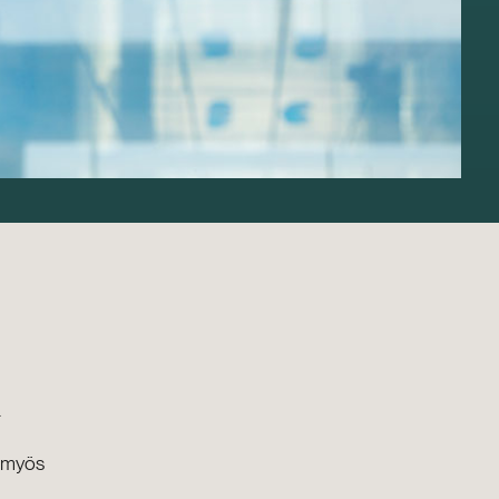
a
a myös