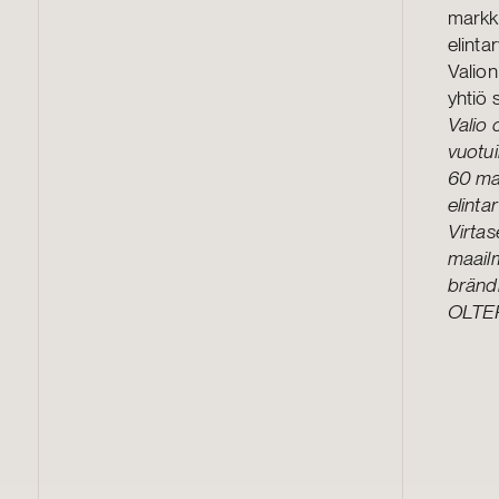
markki
elinta
Valion
yhtiö 
Valio 
vuotui
60 ma
elinta
Virtas
maailm
bränd
OLTER