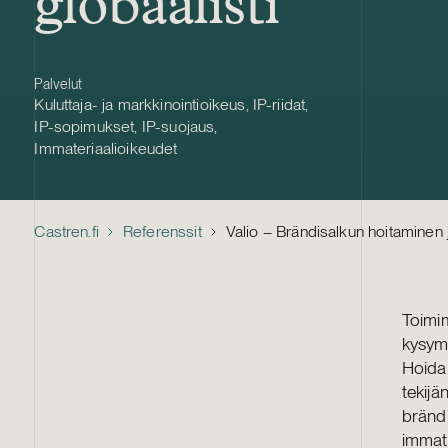
globaalisti
Palvelut
Kuluttaja- ja markkinointioikeus
,
IP-riidat
,
IP-sopimukset
,
IP-suojaus
,
Immateriaalioikeudet
Castren.fi
Referenssit
Valio – Brändisalkun hoitaminen 
Toimim
kysym
Hoidam
tekijä
brändi
immate