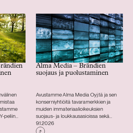
Brändien
Alma Media – Brändien
inen
suojaus ja puolustaminen
nvälinen
Avustamme Alma Media Oyj:tä ja sen
almistaa
konserniyhtiöitä tavaramerkkien ja
dustamme
muiden immateriaalioikeuksien
-peliin
suojaus- ja loukkausasioissa sekä
Julkaistu
ojaus- ja
brändisalkun hallintaan kysymyksissä.
9.1.2026
Olemme olleet mukana myös luomassa