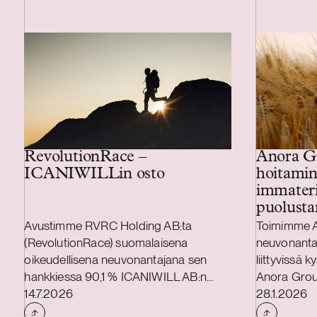
Anora G
RevolutionRace –
hoitamin
ICANIWILLin osto
immateri
puolusta
Avustimme RVRC Holding AB:ta
Toimimme 
(RevolutionRace) suomalaisena
neuvonantaj
oikeudellisena neuvonantajana sen
liittyvissä
hankkiessa 90,1 % ICANIWILL AB:n
Anora Grou
Julkaistu
Julkaistu
(ICIW) osakkeista. RevolutionRacen
14.7.2026
tavaramerkk
28.1.2026
pääasiallisena oikeudellisena
globaaliin 