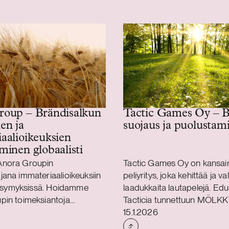
roup – Brändisalkun
Tactic Games Oy – 
en ja
suojaus ja puolustam
aalioikeuksien
minen globaalisti
Anora Groupin
Tactic Games Oy on kansai
ana immateriaalioikeuksiin
peliyritys, joka kehittää ja v
 kysymyksissä. Hoidamme
laadukkaita lautapelejä. E
pin toimeksiantoja
Tacticia tunnettuun MÖLKKY
Julkaistu
ien ja mallioikeuksien
liittyvissä tavaramerkkien su
15.1.2026
suojaamiseen ja
loukkausasioissa sekä EU-