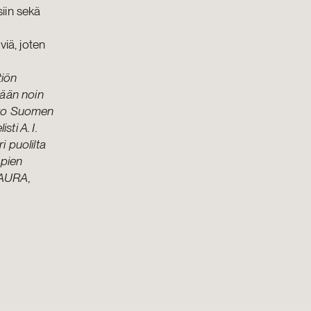
iin sekä
iä, joten
tiön
edään noin
oko Suomen
ti A. I.
i puolilta
mpien
 AURA,