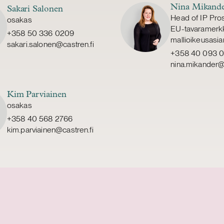
Nina Mikand
Sakari Salonen
Head of IP Pros
osakas
EU-tavaramerkki
+358 50 336 0209
mallioikeusasi
sakari.salonen@castren.fi
+358 40 093 
nina.mikander@c
Kim Parviainen
osakas
+358 40 568 2766
kim.parviainen@castren.fi