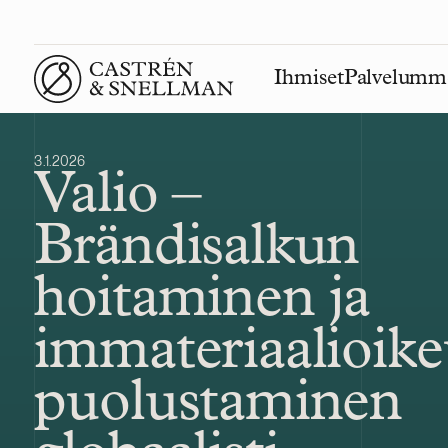
Ihmiset
Palvelumm
Front page
3.1.2026
Valio –
Brändisalkun
hoitaminen ja
immateriaalioike
puolustaminen