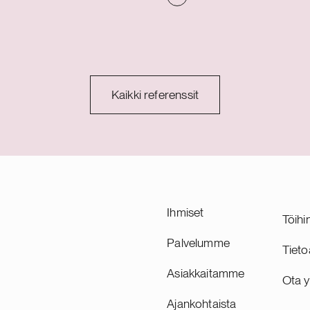
seen sekä brändisalkun
tullivalvonnassa. Suosittua u
iittyvissä kysymyksissä.
myydään laajalti Euroopass
 Anora Groupia myös
Australiassa, Yhdysvalloissa
ilainsäädäntöön,
Kanadassa. Tactic on toimin
n mediaan ja
MÖLKKY-pelin yksinomais
siin liittyvissä juridisissa
jakelijana vuodesta 2010. Se
Kaikki referenssit
sä. Anora Group Oyj on
liiketoiminnan Lahden Työn
, joka syntyi vuonna 2021
Oy:ltä 1.1.2017. Tacticin vali
Altia Oyj:n ja norjalaisen
kuuluu myös muita klassikko
 fuusioituessa. Anora
kuten Kimble, Alias ja iKNO
htava viinien ja väkevien
mien bränditalo
sa sekä vastuullisuuden
Ihmiset
Töihi
ä alallamme
juisesti. Anora Groupilla on
Palvelumme
Tieto
lio ikonisia brändejä, kuten
Asiakkaitamme
, Linie, Larsen, Skagerrak,
Ota y
Ruby Zin, Wongraven, O.P.
Ajankohtaista
Falling Feather. Vientiä