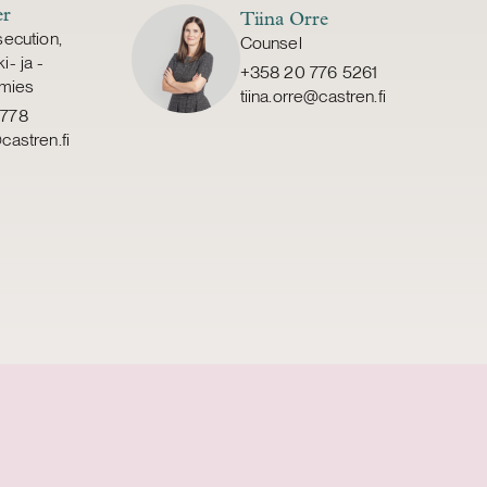
er
Tiina Orre
ecution,
Counsel
- ja -
+358 20 776 5261
amies
tiina.orre@castren.fi
0778
astren.fi