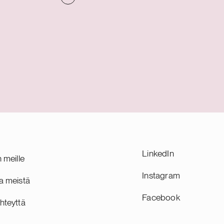
lkopeliä
yhtiön brändistrategiaa ja hoitaneet
a sekä
markkinointioikeuteen sekä
 ja
verkkotunnuksiin liittyviä asioita. Alma
ut
Media Oyj on voimakkaasti uudistuva
ena
mediayhtiö. Sen tunnetuimpia brändejä
 osti pelin
ovat Kauppalehti, Talouselämä,
 Paikka
Affärsvärlden, Iltalehti, Aamulehti,
koimaan
Etuovi.com ja Monster.
pelejä,
W.
LinkedIn
n meille
Instagram
a meistä
Facebook
hteyttä