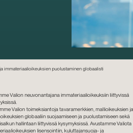
ja immateriaalioikeuksien puolustaminen globaalisti
me Valion neuvonantajana immateriaalioikeuksiin liittyvissä
yksissä.
me Valion toimeksiantoja tavaramerkkien, mallioikeuksien j
noikeuksien globaaliin suojaamiseen ja puolustamiseen sekä
salkun hallintaan liittyvissä kysymyksissä. Avustamme Valiot
riaalioikeuksien lisensointiin, kuluttajansuoja- ja