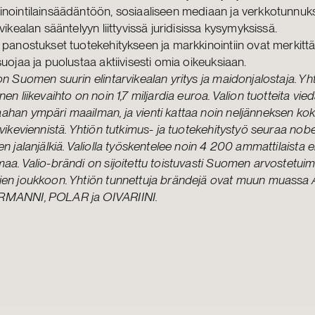
nointilainsäädäntöön, sosiaaliseen mediaan ja verkkotunnuks
rvikealan sääntelyyn liittyvissä juridisissa kysymyksissä.
 panostukset tuotekehitykseen ja markkinointiin ovat merkittäv
suojaa ja puolustaa aktiivisesti omia oikeuksiaan.
on Suomen suurin elintarvikealan yritys ja maidonjalostaja. Yh
nen liikevaihto on noin 1,7 miljardia euroa. Valion tuotteita vi
ahan ympäri maailman, ja vienti kattaa noin neljänneksen k
rvikeviennistä. Yhtiön tutkimus- ja tuotekehitystyö seuraa nobelis
en jalanjälkiä. Valiolla työskentelee noin 4 200 ammattilaista er
aa. Valio-brändi on sijoitettu toistuvasti Suomen arvostetui
ien joukkoon. Yhtiön tunnettuja brändejä ovat muun muassa
MANNI, POLAR ja OIVARIINI.