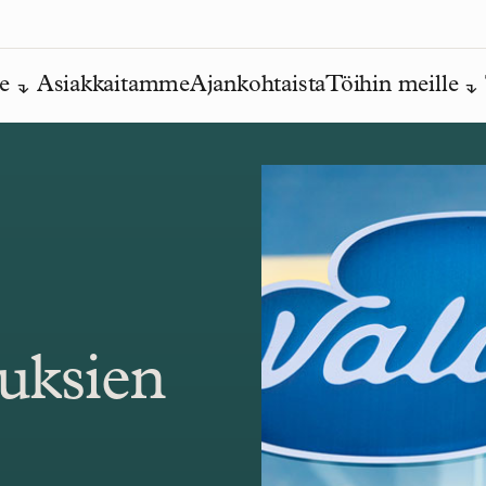
e
Asiakkaitamme
Ajankohtaista
Töihin meille
uksien