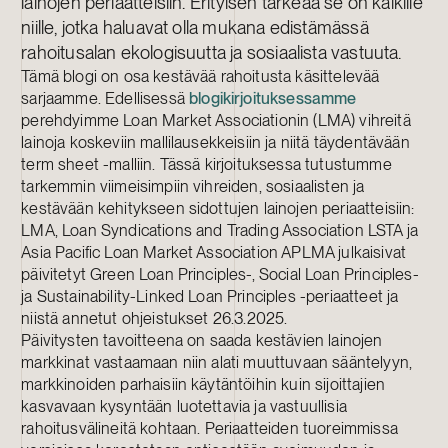
lainojen periaatteisiin. Erityisen tärkeää se on kaikille
niille, jotka haluavat olla mukana edistämässä
rahoitusalan ekologisuutta ja sosiaalista vastuuta.
Tämä blogi on osa kestävää rahoitusta käsittelevää
sarjaamme. Edellisessä
blogikirjoituksessamme
perehdyimme Loan Market Associationin (LMA) vihreitä
lainoja koskeviin mallilausekkeisiin ja niitä täydentävään
term sheet -malliin. Tässä kirjoituksessa tutustumme
tarkemmin viimeisimpiin vihreiden, sosiaalisten ja
kestävään kehitykseen sidottujen lainojen periaatteisiin:
LMA, Loan Syndications and Trading Association LSTA ja
Asia Pacific Loan Market Association APLMA julkaisivat
päivitetyt Green Loan Principles-, Social Loan Principles-
ja Sustainability-Linked Loan Principles -periaatteet ja
niistä annetut ohjeistukset 26.3.2025.
Päivitysten tavoitteena on saada kestävien lainojen
markkinat vastaamaan niin alati muuttuvaan sääntelyyn,
markkinoiden parhaisiin käytäntöihin kuin sijoittajien
kasvavaan kysyntään luotettavia ja vastuullisia
rahoitusvälineitä kohtaan. Periaatteiden tuoreimmissa