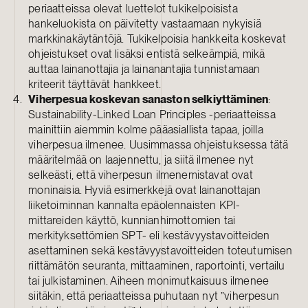
periaatteissa olevat luettelot tukikelpoisista
hankeluokista on päivitetty vastaamaan nykyisiä
markkinakäytäntöjä. Tukikelpoisia hankkeita koskevat
ohjeistukset ovat lisäksi entistä selkeämpiä, mikä
auttaa lainanottajia ja lainanantajia tunnistamaan
kriteerit täyttävät hankkeet.
Viherpesua koskevan sanaston selkiyttäminen
:
Sustainability-Linked Loan Principles -periaatteissa
mainittiin aiemmin kolme pääasiallista tapaa, joilla
viherpesua ilmenee. Uusimmassa ohjeistuksessa tätä
määritelmää on laajennettu, ja siitä ilmenee nyt
selkeästi, että viherpesun ilmenemistavat ovat
moninaisia. Hyviä esimerkkejä ovat lainanottajan
liiketoiminnan kannalta epäolennaisten KPI-
mittareiden käyttö, kunnianhimottomien tai
merkityksettömien SPT- eli kestävyystavoitteiden
asettaminen sekä kestävyystavoitteiden toteutumisen
riittämätön seuranta, mittaaminen, raportointi, vertailu
tai julkistaminen. Aiheen monimutkaisuus ilmenee
siitäkin, että periaatteissa puhutaan nyt ”viherpesun