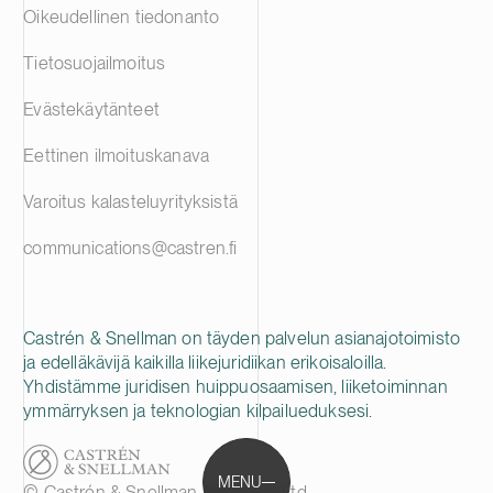
Oikeudellinen tiedonanto
Tietosuojailmoitus
Evästekäytänteet
Eettinen ilmoituskanava
Varoitus kalasteluyrityksistä
communications@castren.fi
Castrén & Snellman on täyden palvelun asianajotoimisto
ja edelläkävijä kaikilla liikejuridiikan erikoisaloilla.
Yhdistämme juridisen huippuosaamisen, liiketoiminnan
ymmärryksen ja teknologian kilpailueduksesi.
MENU
© Castrén & Snellman Attorneys Ltd