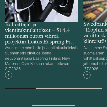
Swedbank
Rahoittajat ja
Trophin s
vientitakuulaitokset – 514,4
vähittäiskau
miljoonan euron vihreä
kiinteistö
projektirahoitus Easpring Finland
New Materialsin CAM-
Avustimme rahoittajia ja vientitakuulaitoksia
Avustimme Sw
Suomen lain oikeudellisena
suomalaisen
tehtaalle
neuvonantajana Easpring Finland New
vähittäiskaupp
Materials Oy:n Kotkaan rakennettavan
jälleenrahoitu
Julkaistu
Julkaistu
katodiaktiivimateriaalia (CAM) valmistavan
21.7.2026
Trophin suoma
17.7.2026
tehtaan kehittämiseen ja rakentamiseen
omistuksessa.
liittyvässä 514,4 miljoonan euron vihreässä
johtava päivit
projektirahoituksessa. Lainanottaja
vähittäiskaupp
Easpring Finland New Materials on Beijing
kiinteistöyhti
Easpring Material Technologyn, Finnish
kuuluu 278 ko
Minerals Groupin ja LG Energy Solutionin
Suomessa. Suo
omistama yhteisyritys. Rahoituksen myönsi
kehittyvä ja s