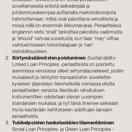
soveltamisesta entistä selkeämpää ja
johdonmukaisempaa auttamalla markkinatoimijoita
hahmottamaan, mitkä ovat pakottavia velvoitteita ja
missä niillä on enemmän liikkumavaraa. Periaatteissa
englannin verbi ”shall” tarkoittaa pakollista vaatimusta
ja ”should” vahvaa suositusta, kun taas ”may” viittaa
vaihtoehtoiseen toimintatapaan ja ”can”
mahdollisuuteen.
Siirtymäsäännösten poistuminen
: Sustainability-
Linked Loan Principles -periaatteista on poistettu
aiemmissa versioissa olleet siirtymälausekkeet, joiden
mukaisesti jo tehtyihin transaktioihin sovellettiin
kyseisen järjestelyn tekohetkellä voimassa ollutta
periaatteiden versiota. Kestävän rahoituksen
instrumenttien odotetaan olevan uusimpien
standardien mukaisia, ja nyt tämä ilmenee selkeästi
myös kestävään kehitykseen sidottujen lainojen
periaatteista.
Tukikelpoisten hankeluokkien täsmentäminen
:
Social Loan Principles- ja Green Loan Principles -