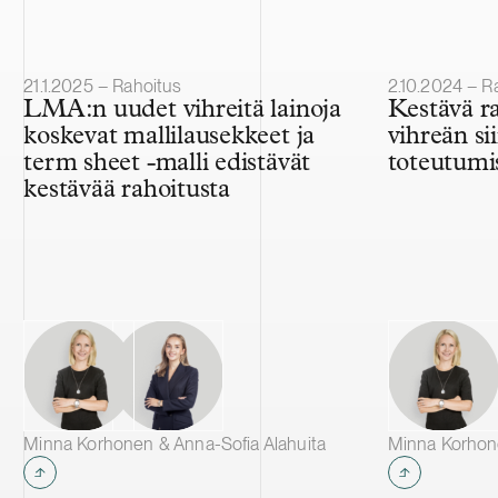
Julkaistu
Julkaistu
21.1.2025 – Rahoitus
2.10.2024 – R
LMA:n uudet vihreitä lainoja
Kestävä ra
koskevat mallilausekkeet ja
vihreän si
term sheet -malli edistävät
toteutumis
kestävää rahoitusta
Minna Korhonen & Anna-Sofia Alahuita
Minna Korho