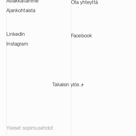
Asiakkaitamme
Ota yhteyttä
CAM-tuotantolaitoksista, ja se tulee
toimittamaan materiaaleja johtaville
Ajankohtaista
akkuvalmistajille eri puolilla Eurooppaa.
LinkedIn
Facebook
Instagram
Takaisin ylös ⬏
Yleiset sopimusehdot