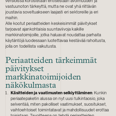
versioissa korostetaan entisestään avoimuuden ja
vastuunoton tärkeyttä, mutta ne ovat yhä riittävän
joustavia soveltuakseen laajasti eri sektoreille ja eri
maihin.
Alle kootut periaatteiden keskeisimmät päivitykset
tarjoavat ajankohtaisia suuntaviivoja kaikille
markkinatoimijoille, jotka haluavat noudattaa parhaita
käytäntöjä luodessaan luotettavaa kestävää rahoitusta,
jolla on todellista vaikutusta.
Periaatteiden tärkeimmät
päivitykset
markkinatoimijoiden
näkökulmasta
Käsitteiden ja vaatimusten selkiyttäminen
: Kunkin
periaatepaketin alussa on nyt uusi tulkintaosio, joka
selventää, miten pakolliset vaatimukset, suositukset,
vaihtoehtoiset toimintatavat ja mahdollisuudet erottaa
toisistaan. Tavoitteena on tehdä periaatteiden