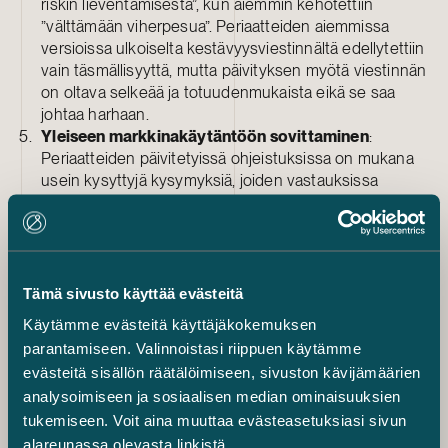
riskin lieventämisestä”, kun aiemmin kehotettiin
”välttämään viherpesua”. Periaatteiden aiemmissa
versioissa ulkoiselta kestävyysviestinnältä edellytettiin
vain täsmällisyyttä, mutta päivityksen myötä viestinnän
on oltava selkeää ja totuudenmukaista eikä se saa
johtaa harhaan.
Yleiseen markkinakäytäntöön sovittaminen
:
Periaatteiden päivitetyissä ohjeistuksissa on mukana
usein kysyttyjä kysymyksiä, joiden vastauksissa
kerrotaan tarkemmin markkinakäytännöistä ja
vedetään yhtäläisyyksiä periaatteiden käsitteiden ja
terminologian sekä laajemman kestävän
rahoitusmarkkinan välille. Tavoitteena on tarjota
markkinatoimijoille kattavampi käsitys siitä, miten
Tämä sivusto käyttää evästeitä
periaatteita tulisi soveltaa.
Käytämme evästeitä käyttäjäkokemuksen
Blogi
parantamiseen. Valinnoistasi riippuen käytämme
evästeitä sisällön räätälöimiseen, sivuston kävijämäärien
LMA:n uudet vihreitä lainoja koskevat
analysoimiseen ja sosiaalisen median ominaisuuksien
mallilausekkeet ja term sheet -malli
tukemiseen. Voit aina muuttaa evästeasetuksiasi sivun
edistävät kestävää rahoitusta
alareunassa olevasta linkistä.