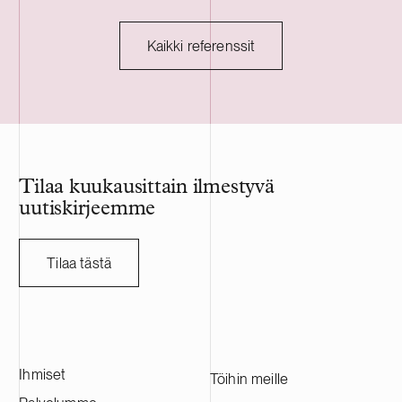
erittäin monimutkaisiin juridisiin ja
henkivakuutusy
sopimuksellisiin kysymyksiin, ja siinä
yksityisasiakkai
edellytettiin jälleenvakuutussääntelyn ja -
vakuutussääs
Kaikki referenssit
käytännön erityisosaamista. Välitysoikeus
riskivakuuttam
hylkäsi vastapuolen asiakkaitamme
ja Oma Säästö
vastaan nostamat
Henkivakuutuk
jälleenvakuutuskorvausta koskevat
Fennia on Kes
vaatimukset kokonaisuudessaan. Riidan
Fennian tytäry
arvo oli noin 34 miljoonaa euroa.
vapaaehtoisiin
säästövakuutu
Tilaa kuukausittain ilmestyvä
uutiskirjeemme
Tilaa tästä
Ihmiset
Töihin meille