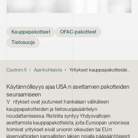
Tags
Kauppapakotteet
OFAC-pakotteet
Tietosuoja
Castren.fi
Ajankohtaista
Yritykset kauppapakotteiden ja tietosuojanormien puristuksessa – miten toimia?
Käytännöllisyys ajaa USA:n asettamien pakotteiden
seuraamiseen
ritykset ovat joutuneet hankalaan välikäteen
Y
kauppapakotteiden ja tietosuojasääntelyn
noudattamisessa. Ristiriita syntyy Yhdysvaltojen
asettamista kauppapakotteista, joita Euroopan unionissa
toimivat yritykset eivät unionin oikeuden tai EU:n
jäsenvaltioiden kansallisten lakien nojalla pääsääntöisesti