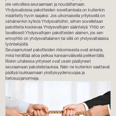
ole velvollisia seuraamaan ja noudattamaan.
Yhdysvalloissa pakotteiden soveltamisala on kuitenkin
määritelty hyvin laajaksi. Jos ulkomaisella yrityksellä on
vähäinenkin kytkös Yhdysvaltoihin, siihen sovelletaan
pakotteita koskevaa Yhdysvaltojen sääntelyä. Yhtiö on
tavallisesti Yhdysvaltojen pakotteiden alainen, jos sen
emoyhtiö on yhdysvaltalainen tai sillä on yhdysvaltalaisia
työntekijöitä.
Seuraamukset pakotteiden rikkomisesta ovat ankaria,
mikä herättää aitoa pelkoa kansainvälisellä pelikentällä.
Riskin uhatessa yritykset ovat usein päätyneet
seuraamaan pakotelistauksia. Näin ne kuitenkin saattavat
päätyä loukkaamaan yksityisyydensuojaa ja
tietosuojanormeja.