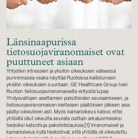
Länsinaapurissa
tietosuojaviranomaiset ovat
puuttuneet asiaan
Yritysten intressien ja yksilön oikeuksien välisessä
punninnassa vaaka näyttää Ruotsissa kallistuneen
yksilön oikeuksien suuntaan. GE Healthcare Group haki
Ruotsin tietosuojaviranomaiselta erityistä lupaa
Yhdysvaltojen asettamien pakotteiden seuraamiseen, ja
tietosuojaviranomaisen kielteisen päätöksen jälkeen asia
päätyi oikeuteen asti. Myös kamarioikeus katsoi, ettei
yhtiöillä ollut oikeutta seurata osittain arkaluonteisiksi
tiedoiksi katsottuja pakotelistauksia.
[1]
Viranomaiset ja
kamarioikeus kyllä tiedostivat, että yhtiöllä oli oikeutettu