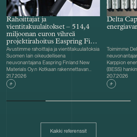
Rahoittajat ja
Delta Cap
vientitakuulaitokset – 514,4
energiava
miljoonan euron vihreä
projektirahoitus Easpring Finland
New Materialsin CAM-
Avustimme rahoittajia ja vientitakuulaitoksia
Toimimme Del
Suomen lain oikeudellisena
neuvonantaja
tehtaalle
neuvonantajana Easpring Finland New
Karppion energ
Materials Oy:n Kotkaan rakennettavan
(BESS) hankin
Julkaistu
Julkaistu
katodiaktiivimateriaalia (CAM) valmistavan
21.7.2026
Energyltä. Del
20.7.2026
tehtaan kehittämiseen ja rakentamiseen
hankkeen yhde
liittyvässä 514,4 miljoonan euron vihreässä
Foundationin
projektirahoituksessa. Lainanottaja
hanke sijaitse
Easpring Finland New Materials on Beijing
on 125 MW / 
Easpring Material Technologyn, Finnish
vastaa hankke
Minerals Groupin ja LG Energy Solutionin
käyttöönotost
omistama yhteisyritys. Rahoituksen myönsi
vuodelle 2027
kuusi kansainvälistä liikepankkia. Société
pitkäaikaisena
Kaikki referenssit
Générale toimi taloudellisena
Capacity on sv