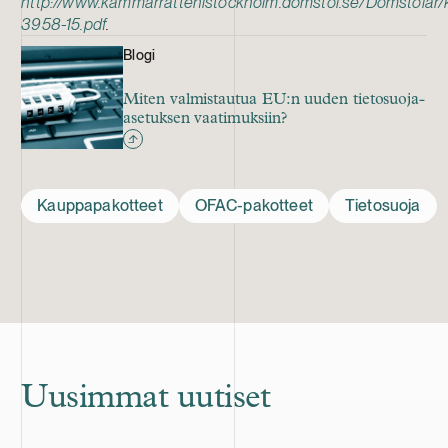
http://www.kammarrattenistockholm.domstol.se/Domst
3958-15.pdf
.
Blogi
Miten valmistautua EU:n uuden tietosuoja-
asetuksen vaatimuksiin?
Kauppapakotteet
OFAC-pakotteet
Tietosuoja
Uusimmat uutiset