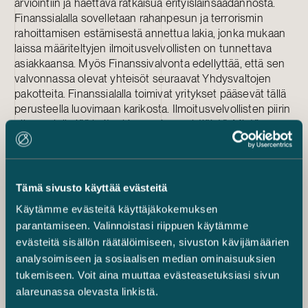
arviointiin ja haettava ratkaisua erityislainsäädännöstä.
Finanssialalla sovelletaan rahanpesun ja terrorismin
rahoittamisen estämisestä annettua lakia, jonka mukaan
laissa määriteltyjen ilmoitusvelvollisten on tunnettava
asiakkaansa. Myös Finanssivalvonta edellyttää, että sen
valvonnassa olevat yhteisöt seuraavat Yhdysvaltojen
pakotteita. Finanssialalla toimivat yritykset pääsevät tällä
perusteella luovimaan karikosta. Ilmoitusvelvollisten piirin
ulkopuolelle jää kuitenkin suuri osa yhtiöistä. Mistä
löydetään heille lainmukainen väylä?
Ratkaisua hakemassa
Tämä sivusto käyttää evästeitä
Muiden kuin ilmoitusvelvollisten osalta yksiselitteistä
Käytämme evästeitä käyttäjäkokemuksen
vastausta ei tässä vaiheessa voida antaa, vaan
parantamiseen. Valinnoistasi riippuen käytämme
merikartan lukemista pitää jatkaa. Suositeltavaa onkin
käydä läpi toimialakohtainen erityissääntely ja etsiä
evästeitä sisällön räätälöimiseen, sivuston kävijämäärien
ratkaisua sieltä. Tilannetta kuitenkin helpottaisi selkeä
analysoimiseen ja sosiaalisen median ominaisuuksien
viranomaisohjeistus tai jopa lainsäädännön muutos.
tukemiseen. Voit aina muuttaa evästeasetuksiasi sivun
alareunassa olevasta linkistä.