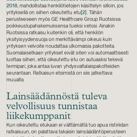
2018
, mahdollistaa henkilötietojen käsittelyn silloin, jos
yrityksellä on siihen oikeutettu etu
[2]
. Tähän
perusteeseen myös GE Healthcare Group Ruotsissa
poikkeuslupahakemuksensa tueksi vetosi. Ainakin
Ruotsissa ratkaisu kuitenkin oli, että henkilön
yksityisyydensuoja on merkittävämpi oikeus kuin
yrityksen velvoite noudattaa ulkomaisia pakotteita.
Suomalaisetkaan yritykset eivät siten voi automaattisesti
luottaa siihen, että oikeutettu etu on autuaaksi tekevä
termipari, joka antaa luvan yhdysvaltalaispakotteiden
seurantaan. Ratkaisun etsimistä on siis jatkettava
muualta.
Lainsäädännöstä tuleva
velvollisuus tunnistaa
liikekumppanit
Kun oikeutettu etukaan ei välttämättä tuo apua ristiriidan
ratkaisuun, on palattava takaisin lainsäädäntöperusteen