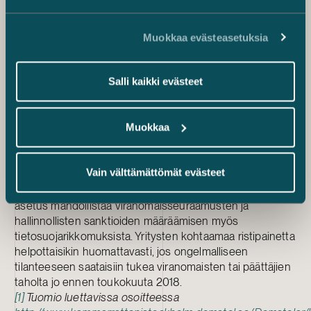
Tyyrpuuri, paapuuri?
Tilanne on Suomessa ja muissa EU-maissa toimivien
yritysten näkökulmasta erittäin epäkiitollinen. Yritys
Muokkaa evästeasetuksia
joutuu tällä hetkellä valitsemaan, rajoittaako se
liiketoimintaansa maantieteellisesti vai rikkooko se
Salli kaikki evästeet
kenties tietosuojavaatimuksia.
Yhdysvaltojen OFAC-pakotteiden noudattamatta
jättämisestä koituvien seuraamusten vuoksi
Muokkaa
tietosuojavaatimusten rikkominen lienee yritysten
näkökulmasta tällä hetkellä kahdesta pahasta pienempi.
Tilanne voi kuitenkin olla kääntymässä
Vain välttämättömät evästeet
lähitulevaisuudessa toisin päin. Ensi vuoden
toukokuussa sovellettavaksi tuleva EU:n tietosuoja-
asetus mahdollistaa viranomaisseuraamusten ja
hallinnollisten sanktioiden määräämisen myös
tietosuojarikkomuksista. Yritysten kohtaamaa ristipainetta
helpottaisikin huomattavasti, jos ongelmalliseen
tilanteeseen saataisiin tukea viranomaisten tai päättäjien
taholta jo ennen toukokuuta 2018.
[1]
Tuomio luettavissa osoitteessa