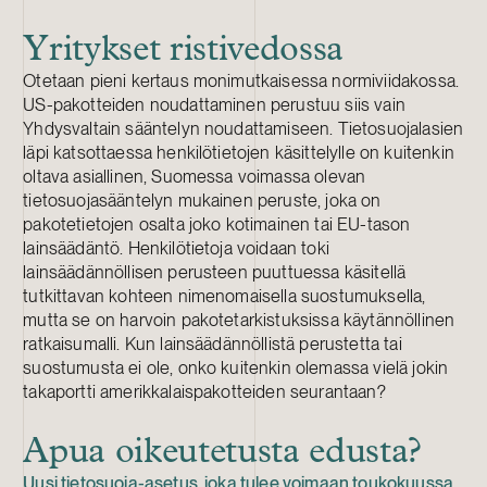
Yritykset ristivedossa
Otetaan pieni kertaus monimutkaisessa normiviidakossa.
US-pakotteiden noudattaminen perustuu siis vain
Yhdysvaltain sääntelyn noudattamiseen. Tietosuojalasien
läpi katsottaessa henkilötietojen käsittelylle on kuitenkin
oltava asiallinen, Suomessa voimassa olevan
tietosuojasääntelyn mukainen peruste, joka on
pakotetietojen osalta joko kotimainen tai EU-tason
lainsäädäntö. Henkilötietoja voidaan toki
lainsäädännöllisen perusteen puuttuessa käsitellä
tutkittavan kohteen nimenomaisella suostumuksella,
mutta se on harvoin pakotetarkistuksissa käytännöllinen
ratkaisumalli. Kun lainsäädännöllistä perustetta tai
suostumusta ei ole, onko kuitenkin olemassa vielä jokin
takaportti amerikkalaispakotteiden seurantaan?
Apua oikeutetusta edusta?
Uusi tietosuoja-asetus, joka tulee voimaan toukokuussa