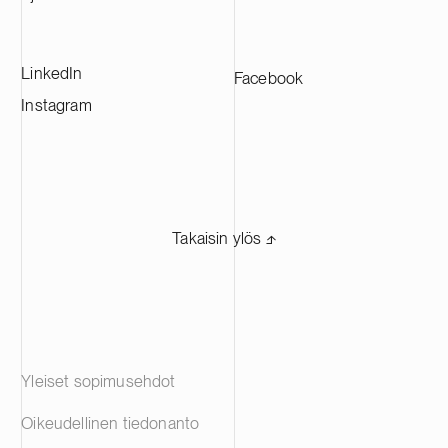
akkuvalmistajille eri puolilla Eurooppaa.
LinkedIn
Facebook
Instagram
Takaisin ylös ⬏
Yleiset sopimusehdot
Oikeudellinen tiedonanto