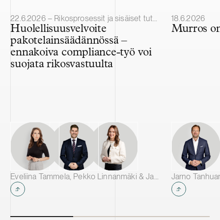
Julkaistu
Julkaistu
22.6.2026 – Rikosprosessit ja sisäiset tutkinnat
18.6.2026
Huolellisuusvelvoite
Murros on
pakotelainsäädännössä –
ennakoiva compliance-työ voi
suojata rikosvastuulta
Eveliina Tammela, Pekko Linnanmäki & Janina Assor
Jarno Tanhua