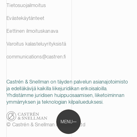
Tietosuojailmoitus
Evästekäytänteet
Eettinen ilmoituskanava
Varoitus kalasteluyrityksistä
communications@castren.fi
Castrén & Snellman on täyden palvelun asianajotoimisto
ja edelläkävijä kaikilla liikejuridiikan erikoisaloilla.
Yhdistämme juridisen huippuosaamisen, liiketoiminnan
ymmärryksen ja teknologian kilpailueduksesi.
MENU
© Castrén & Snellman Attorneys Ltd