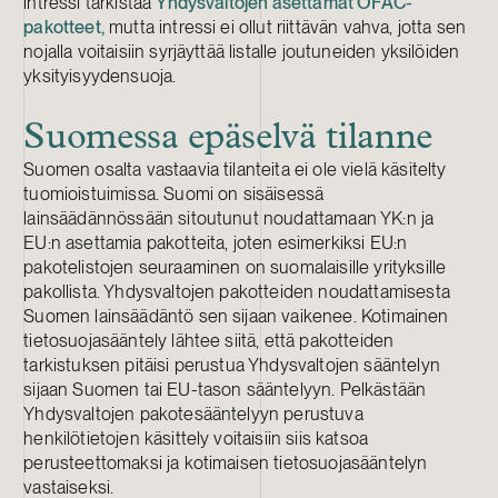
intressi tarkistaa
Yhdysvaltojen asettamat OFAC-
pakotteet,
mutta intressi ei ollut riittävän vahva, jotta sen
nojalla voitaisiin syrjäyttää listalle joutuneiden yksilöiden
yksityisyydensuoja.
Suomessa epäselvä tilanne
Suomen osalta vastaavia tilanteita ei ole vielä käsitelty
tuomioistuimissa. Suomi on sisäisessä
lainsäädännössään sitoutunut noudattamaan YK:n ja
EU:n asettamia pakotteita, joten esimerkiksi EU:n
pakotelistojen seuraaminen on suomalaisille yrityksille
pakollista. Yhdysvaltojen pakotteiden noudattamisesta
Suomen lainsäädäntö sen sijaan vaikenee. Kotimainen
tietosuojasääntely lähtee siitä, että pakotteiden
tarkistuksen pitäisi perustua Yhdysvaltojen sääntelyn
sijaan Suomen tai EU-tason sääntelyyn. Pelkästään
Yhdysvaltojen pakotesääntelyyn perustuva
henkilötietojen käsittely voitaisiin siis katsoa
perusteettomaksi ja kotimaisen tietosuojasääntelyn
vastaiseksi.