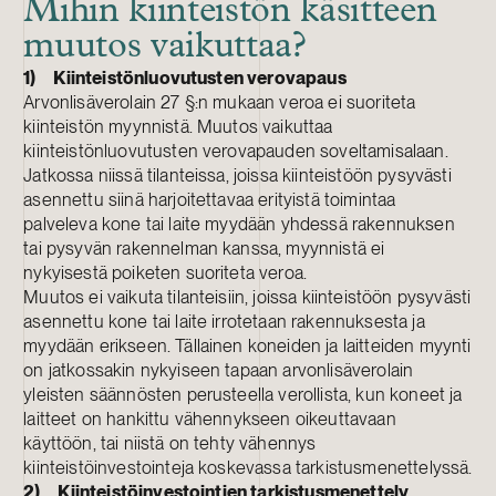
Mihin kiinteistön käsitteen
muutos vaikuttaa?
1) Kiinteistönluovutusten verovapaus
Arvonlisäverolain 27 §:n mukaan veroa ei suoriteta
kiinteistön myynnistä. Muutos vaikuttaa
kiinteistönluovutusten verovapauden soveltamisalaan.
Jatkossa niissä tilanteissa, joissa kiinteistöön pysyvästi
asennettu siinä harjoitettavaa erityistä toimintaa
palveleva kone tai laite myydään yhdessä rakennuksen
tai pysyvän rakennelman kanssa, myynnistä ei
nykyisestä poiketen suoriteta veroa.
Muutos ei vaikuta tilanteisiin, joissa kiinteistöön pysyvästi
asennettu kone tai laite irrotetaan rakennuksesta ja
myydään erikseen. Tällainen koneiden ja laitteiden myynti
on jatkossakin nykyiseen tapaan arvonlisäverolain
yleisten säännösten perusteella verollista, kun koneet ja
laitteet on hankittu vähennykseen oikeuttavaan
käyttöön, tai niistä on tehty vähennys
kiinteistöinvestointeja koskevassa tarkistusmenettelyssä.
2) Kiinteistöinvestointien tarkistusmenettely