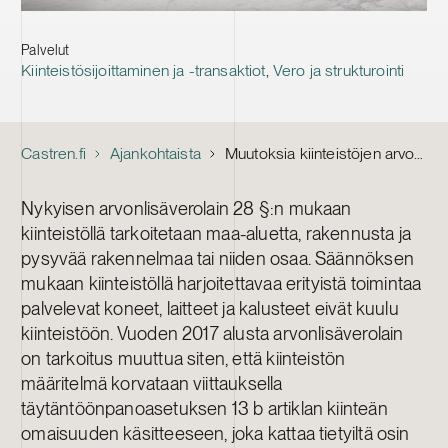
Palvelut
Kiinteistösijoittaminen ja -transaktiot
,
Vero ja strukturointi
Castren.fi
Ajankohtaista
Muutoksia kiinteistöjen arvonlisäverotukseen
Nykyisen arvonlisäverolain 28 §:n mukaan
kiinteistöllä tarkoitetaan maa-aluetta, rakennusta ja
pysyvää rakennelmaa tai niiden osaa. Säännöksen
mukaan kiinteistöllä harjoitettavaa erityistä toimintaa
palvelevat koneet, laitteet ja kalusteet eivät kuulu
kiinteistöön. Vuoden 2017 alusta arvonlisäverolain
on tarkoitus muuttua siten, että kiinteistön
määritelmä korvataan viittauksella
täytäntöönpanoasetuksen 13 b artiklan kiinteän
omaisuuden käsitteeseen, joka kattaa tietyiltä osin