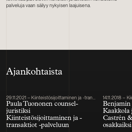
palveluja vaan säilyy nykyisen laajuisena.
Ajankohtaista
Julkaistu
Julkaistu
29.11.2021 – Kiinteistösijoittaminen ja -transaktiot
14.11.2018 – Kiin
Paula Tuononen counsel-
Benjamin 
juristiksi
Kaakkola 
Kiinteistösijoittaminen ja -
Castrén &
transaktiot -palveluun
osakkaiksi