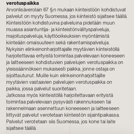
verotuspaikka
Arvonlisäverolain 67 §:n mukaan kiinteistöön kohdistuvat
palvelut on myyty Suomessa, jos kiinteistö sijaitsee täällä.
Kiinteistöön kohdistuvina palveluina pidetään muun
muassa asiantuntija- ja kiinteistönvälityspalveluja,
majoituspalveluja, käyttöoikeuksien myöntämistä
kiinteään omaisuuteen sekä rakentamispalveluja.
Nykyisin elinkeinonharjoittajalle myytävien kiinteistöllä
harjoitettavaa erityistä toimintaa palvelevaan koneeseen
ja laitteeseen kohdistuvien palvelujen verotuspaikka on
yleissäännöksen mukaisesti paikka, jonne ostaja on
sijoittautunut. Muille kuin elinkeinonharjoittajille
myytävien vastaavien palvelujen verotuspaikka on
paikka, jossa palvelut suoritetaan.
Jatkossa myös kiinteistöllä harjoitettavaan erityistä
toimintaa palvelevaan pysyvästi rakennukseen tai
rakennelmaan asennettuun koneeseen ja laitteeseen
liittyvät palvelut verotetaan kiinteistön sijaintipaikassa.
Palvelut verotetaan siis Suomessa, jos kone tai laite
sijaitsee täällä.