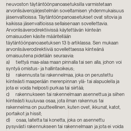
neuvoston täytäntöönpanoasetuksilla varmistetaan
arvonlisäverojärjestelmän soveltamisen yhdenmukaisuus
jäsenvaltioissa. Täytäntöönpanoasetukset ovat sitovia ja
kaikissa jäsenvaltioissa sellaisenaan sovellettavia.
Arvonlisäverodirektiivissä käytettävän kiinteän
omaisuuden käsite määritellään
täytäntöönpanoasetuksen 13 b artiklassa. Sen mukaan
arvonlisäverodirektiiviä sovellettaessa kiinteänä
omaisuutena pidetään seuraavia:
a) tiettyä maa-alaa maan pinnalla tai sen alla, johon voi
syntyä omistus- ja hallintaoikeus;
b) rakennusta tai rakennelmaa, joka on perustettu
kiinteästi maaperään merenpinnan ylä- tai alapuolella ja
jota ei voida helposti purkaa tai siirtää;
c) rakennukseen tai rakennelmaan asennettua ja siihen
kiinteästi kuuluvaa osaa, jota ilman rakennus tai
rakennelma on puutteellinen, kuten ovet, ikkunat, katot,
portaikot ja hissit;
d) osaa, laitetta tai konetta, joka on asennettu
pysyvästi rakennukseen tai rakennelmaan ja jota ei voida