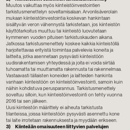
Muutos vaikuttaa myös kiinteistöinvestointien
tarkistusmenettelyn soveltamisalaan. Arvonlisäverolain
mukaan kiinteistöinvestointia koskevan hankintaan
sisältyvän veron vähennystä tarkistetaan, jos kiinteistön
käyttötarkoitus muuttuu tai kiinteistö luovutetaan
kymmenen vuoden pituisen tarkistuskauden aikana.
Jatkossa tarkistusmenettely koskee kaikkia kiinteistöllä
harjoitettavaa erityistä toimintaa palvelevia koneita ja
laitteita, jotka asennetaan pysyvästi kiinteistöön
uudisrakentamisen yhteydessä ja joita ei voida siirtää
tuhoamatta tai muuttamatta rakennusta tai rakennelmaa.
Vastaavasti tällaisten koneiden ja laitteiden hankinta
vanhaan kiinteistöön on kiinteistöinvestointi, samoin kuin
näihin kohdistuva perusparannus. Tarkistusmenettely
soveltuu silloin, kun kiinteistöinvestointi on tehty vuonna
2016 tai sen jälkeen.
Uusi kiinteistön määrittely ei aiheuta tarkistusta
tilanteissa, joissa kiinteistöön pysyvästi asennettu kone
tai laite irrotetaan rakennuksesta ja myydään erikseen.
3) Kiinteään omaisuuteen liittyvien palvelujen