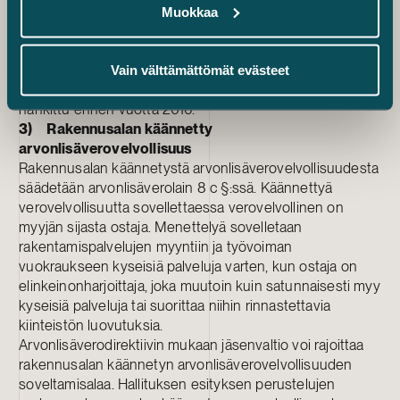
2) Vanhat kiinteistöinvestoinnit
Muokkaa
Kiinteistöinvestointia koskevan hankintaan sisältyvän
veron vähennystä ei jatkossakaan tarkisteta sellaisten
kiinteistöllä harjoitettavaa erityistä toimintaa palvelevien
Vain välttämättömät evästeet
koneiden, laitteiden ja kalusteiden osalta, jotka on
hankittu ennen vuotta 2016.
3) Rakennusalan käännetty
arvonlisäverovelvollisuus
Rakennusalan käännetystä arvonlisäverovelvollisuudesta
säädetään arvonlisäverolain 8 c §:ssä. Käännettyä
verovelvollisuutta sovellettaessa verovelvollinen on
myyjän sijasta ostaja. Menettelyä sovelletaan
rakentamispalvelujen myyntiin ja työvoiman
vuokraukseen kyseisiä palveluja varten, kun ostaja on
elinkeinonharjoittaja, joka muutoin kuin satunnaisesti myy
kyseisiä palveluja tai suorittaa niihin rinnastettavia
kiinteistön luovutuksia.
Arvonlisäverodirektiivin mukaan jäsenvaltio voi rajoittaa
rakennusalan käännetyn arvonlisäverovelvollisuuden
soveltamisalaa. Hallituksen esityksen perustelujen