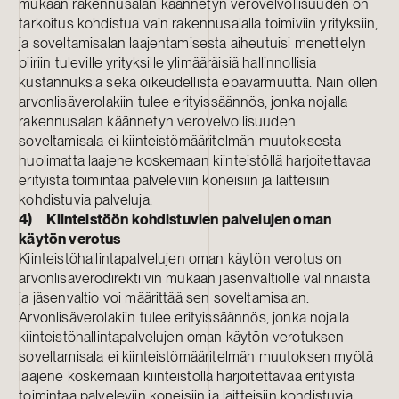
mukaan rakennusalan käännetyn verovelvollisuuden on
tarkoitus kohdistua vain rakennusalalla toimiviin yrityksiin,
ja soveltamisalan laajentamisesta aiheutuisi menettelyn
piiriin tuleville yrityksille ylimääräisiä hallinnollisia
kustannuksia sekä oikeudellista epävarmuutta. Näin ollen
arvonlisäverolakiin tulee erityissäännös, jonka nojalla
rakennusalan käännetyn verovelvollisuuden
soveltamisala ei kiinteistömääritelmän muutoksesta
huolimatta laajene koskemaan kiinteistöllä harjoitettavaa
erityistä toimintaa palveleviin koneisiin ja laitteisiin
kohdistuvia palveluja.
4) Kiinteistöön kohdistuvien palvelujen oman
käytön verotus
Kiinteistöhallintapalvelujen oman käytön verotus on
arvonlisäverodirektiivin mukaan jäsenvaltiolle valinnaista
ja jäsenvaltio voi määrittää sen soveltamisalan.
Arvonlisäverolakiin tulee erityissäännös, jonka nojalla
kiinteistöhallintapalvelujen oman käytön verotuksen
soveltamisala ei kiinteistömääritelmän muutoksen myötä
laajene koskemaan kiinteistöllä harjoitettavaa erityistä
toimintaa palveleviin koneisiin ja laitteisiin kohdistuvia