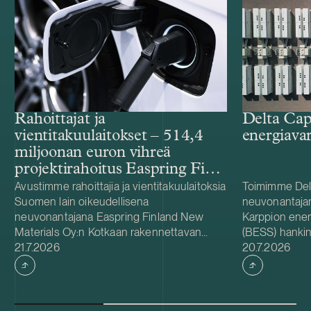
Rahoittajat ja
Delta Cap
vientitakuulaitokset – 514,4
energiava
miljoonan euron vihreä
projektirahoitus Easpring Finland
New Materialsin CAM-
Avustimme rahoittajia ja vientitakuulaitoksia
Toimimme Del
Suomen lain oikeudellisena
neuvonantaja
tehtaalle
neuvonantajana Easpring Finland New
Karppion energ
Materials Oy:n Kotkaan rakennettavan
(BESS) hankin
Julkaistu
Julkaistu
katodiaktiivimateriaalia (CAM) valmistavan
21.7.2026
Energyltä. Del
20.7.2026
tehtaan kehittämiseen ja rakentamiseen
hankkeen yhde
liittyvässä 514,4 miljoonan euron vihreässä
Foundationin
projektirahoituksessa. Lainanottaja
hanke sijaitse
Easpring Finland New Materials on Beijing
on 125 MW / 