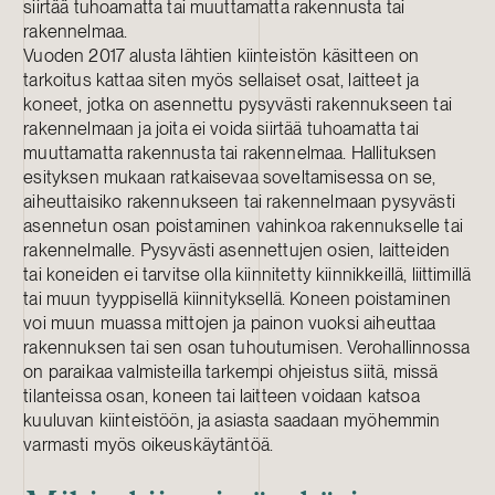
siirtää tuhoamatta tai muuttamatta rakennusta tai
rakennelmaa.
Vuoden 2017 alusta lähtien kiinteistön käsitteen on
tarkoitus kattaa siten myös sellaiset osat, laitteet ja
koneet, jotka on asennettu pysyvästi rakennukseen tai
rakennelmaan ja joita ei voida siirtää tuhoamatta tai
muuttamatta rakennusta tai rakennelmaa. Hallituksen
esityksen mukaan ratkaisevaa soveltamisessa on se,
aiheuttaisiko rakennukseen tai rakennelmaan pysyvästi
asennetun osan poistaminen vahinkoa rakennukselle tai
rakennelmalle. Pysyvästi asennettujen osien, laitteiden
tai koneiden ei tarvitse olla kiinnitetty kiinnikkeillä, liittimillä
tai muun tyyppisellä kiinnityksellä. Koneen poistaminen
voi muun muassa mittojen ja painon vuoksi aiheuttaa
rakennuksen tai sen osan tuhoutumisen. Verohallinnossa
on paraikaa valmisteilla tarkempi ohjeistus siitä, missä
tilanteissa osan, koneen tai laitteen voidaan katsoa
kuuluvan kiinteistöön, ja asiasta saadaan myöhemmin
varmasti myös oikeuskäytäntöä.