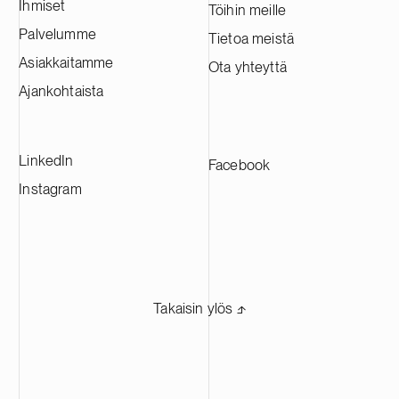
Ihmiset
arvioidaan tuottavan vuosittain noin 60
Töihin meille
000 tonnia katodiaktiivimateriaalia.
Palvelumme
Tietoa meistä
Tehtaasta tulee yksi Euroopan suurimmista
Asiakkaitamme
Ota yhteyttä
CAM-tuotantolaitoksista, ja se tulee
toimittamaan materiaaleja johtaville
Ajankohtaista
akkuvalmistajille eri puolilla Eurooppaa.
LinkedIn
Facebook
Instagram
Takaisin ylös ⬏