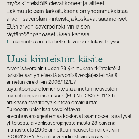
myös kiinteistöllä olevat koneet ja laitteet.
Lakimuutoksen tarkoituksena on yhdenmukaistaa
arvonlisäverolain kiinteistöjä koskevat säännökset
EU:n arvonlisäverodirektiivin ja sen
täytäntöönpanoasetuksen kanssa.
akimuutos on tällä hetkellä valiokuntakäsittelyssä.
L
Uusi kiinteistön käsite
Arvonlisäverolain uuden 28 §:n mukaan ”kiinteistöllä
tarkoitetaan yhteisestä arvonlisäverojärjestelmästä
annetun direktiivin 2006/112/EY
täytäntöönpanotoimenpiteistä annetun neuvoston
täytäntöönpanoasetuksen (EU) N:o 282/2011 13 b
artiklassa määriteltyä kiinteää omaisuutta”.
Euroopan unionissa sovellettavaa
arvonlisäverojärjestelmää koskevat säännökset sisältyvät
yhteisestä arvonlisäverojärjestelmästä 28 päivänä
marraskuuta 2006 annettuun neuvoston direktiiviin
2006/112/EY. Arvonlisäverodirektiiviä koskevilla