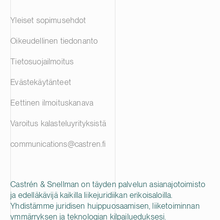
Yleiset sopimusehdot
Oikeudellinen tiedonanto
Tietosuojailmoitus
Evästekäytänteet
Eettinen ilmoituskanava
Varoitus kalasteluyrityksistä
communications@castren.fi
Castrén & Snellman on täyden palvelun asianajotoimisto
ja edelläkävijä kaikilla liikejuridiikan erikoisaloilla.
Yhdistämme juridisen huippuosaamisen, liiketoiminnan
ymmärryksen ja teknologian kilpailueduksesi.