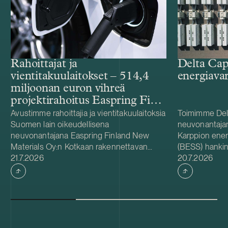
Rahoittajat ja
Delta Cap
vientitakuulaitokset – 514,4
energiava
miljoonan euron vihreä
projektirahoitus Easpring Finland
New Materialsin CAM-
Avustimme rahoittajia ja vientitakuulaitoksia
Toimimme Del
Suomen lain oikeudellisena
neuvonantaja
tehtaalle
neuvonantajana Easpring Finland New
Karppion energ
Materials Oy:n Kotkaan rakennettavan
(BESS) hankin
Julkaistu
Julkaistu
katodiaktiivimateriaalia (CAM) valmistavan
21.7.2026
Energyltä. Del
20.7.2026
tehtaan kehittämiseen ja rakentamiseen
hankkeen yhde
liittyvässä 514,4 miljoonan euron vihreässä
Foundationin
projektirahoituksessa. Lainanottaja
hanke sijaitse
Easpring Finland New Materials on Beijing
on 125 MW / 
Easpring Material Technologyn, Finnish
vastaa hankke
Minerals Groupin ja LG Energy Solutionin
käyttöönotost