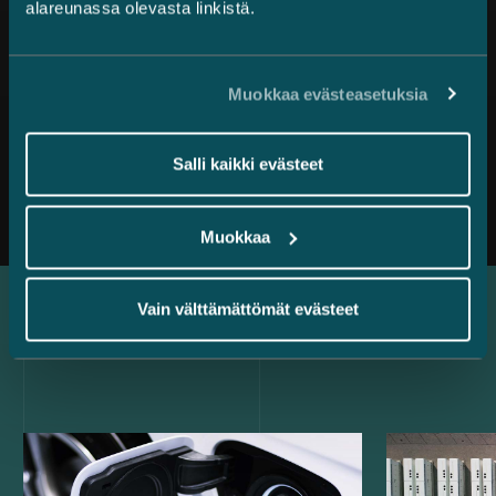
alareunassa olevasta linkistä.
Muokkaa evästeasetuksia
Salli kaikki evästeet
Kaikki uutiset
Muokkaa
Vain välttämättömät evästeet
Uusimmat referenssit