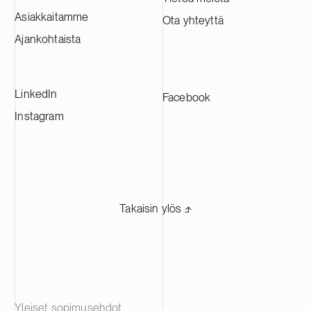
Tehtaasta tulee yksi Euroopan suurimmista
Asiakkaitamme
Ota yhteyttä
CAM-tuotantolaitoksista, ja se tulee
toimittamaan materiaaleja johtaville
Ajankohtaista
akkuvalmistajille eri puolilla Eurooppaa.
LinkedIn
Facebook
Instagram
Takaisin ylös ⬏
Yleiset sopimusehdot