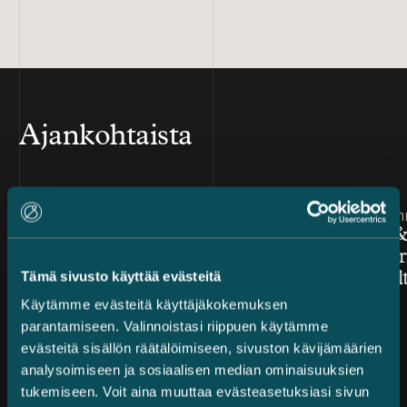
Ajankohtaista
Julkaistu
Julkaistu
17.2.2023 – Yritysjärjestelyt
9.2.2023 – Im
Castrén & Snellmanin
Castrén &
asiantuntijat kärkisijoilla
tavaramer
Tämä sivusto käyttää evästeitä
vuoden 2023 Chambers
1000 -kult
Globalissa: huippuluokan
Käytämme evästeitä käyttäjäkokemuksen
oikeudellista asiantuntemusta
parantamiseen. Valinnoistasi riippuen käytämme
ja liiketoiminnan osaamista
evästeitä sisällön räätälöimiseen, sivuston kävijämäärien
analysoimiseen ja sosiaalisen median ominaisuuksien
tukemiseen. Voit aina muuttaa evästeasetuksiasi sivun