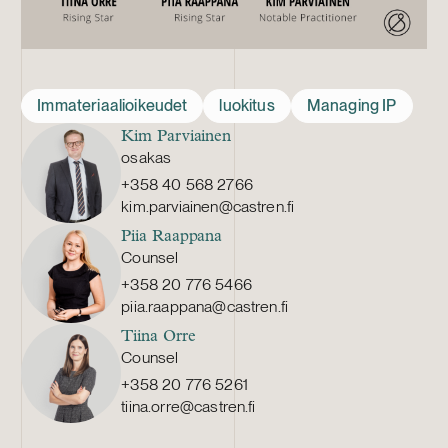
Immateriaalioikeudet
luokitus
Managing IP
Kim Parviainen
osakas
+358 40 568 2766
kim.parviainen@castren.fi
Piia Raappana
Counsel
+358 20 776 5466
piia.raappana@castren.fi
Tiina Orre
Counsel
+358 20 776 5261
tiina.orre@castren.fi