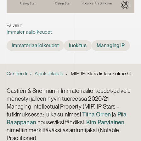
Palvelut
Immateriaalioikeudet
Tags
Immateriaalioikeudet
luokitus
Managing IP
Castren.fi
Ajankohtaista
MIP IP Stars listasi kolme Castrén & Snellmanin IP-juristia alan parhaimmistoon
Castrén & Snellmanin Immateriaalioikeudet-palvelu
menestyi jälleen hyvin tuoreessa 2020/21
Managing Intellectual Property (MIP) IP Stars -
tutkimuksessa: julkaisu nimesi
Tiina Orren
ja
Piia
Raappanan
nouseviksi tähdiksi.
Kim Parviainen
nimettiin merkittäväksi asiantuntijaksi (Notable
Practitioner).