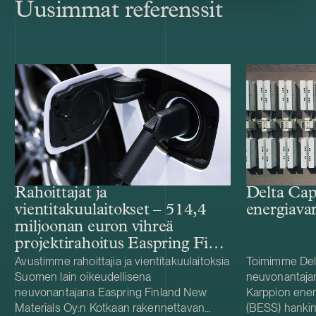
Uusimmat referenssit
Rahoittajat ja
Delta Cap
vientitakuulaitokset – 514,4
energiava
miljoonan euron vihreä
projektirahoitus Easpring Finland
New Materialsin CAM-
Avustimme rahoittajia ja vientitakuulaitoksia
Toimimme Del
Suomen lain oikeudellisena
neuvonantaja
tehtaalle
neuvonantajana Easpring Finland New
Karppion energ
Materials Oy:n Kotkaan rakennettavan
(BESS) hankin