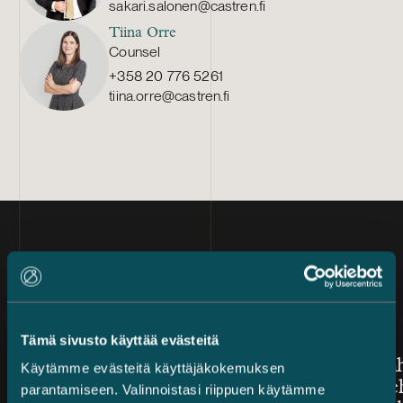
sakari.salonen@castren.fi
Tiina Orre
Counsel
+358 20 776 5261
tiina.orre@castren.fi
Ajankohtaista
Tämä sivusto käyttää evästeitä
Julkaistu
Julkaistu
7.8.2026 – Riitojen ratkaiseminen
3.8.2026
Castrén & Snellman ehdolla
Jarno Tan
Käytämme evästeitä käyttäjäkokemuksen
vuoden suomalaiseksi
Kauppale
parantamiseen. Valinnoistasi riippuen käytämme