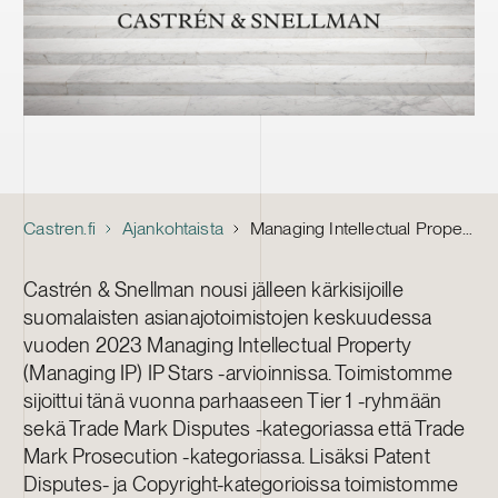
Castren.fi
Ajankohtaista
Managing Intellectual Property palkitsi kuusi Castrén & Snellmanin patentti- ja tavaramerkkijuristia
Castrén & Snellman nousi jälleen kärkisijoille
suomalaisten asianajotoimistojen keskuudessa
vuoden 2023 Managing Intellectual Property
(Managing IP) IP Stars -arvioinnissa. Toimistomme
sijoittui tänä vuonna parhaaseen Tier 1 -ryhmään
sekä Trade Mark Disputes -kategoriassa että Trade
Mark Prosecution -kategoriassa. Lisäksi Patent
Disputes- ja Copyright-kategorioissa toimistomme