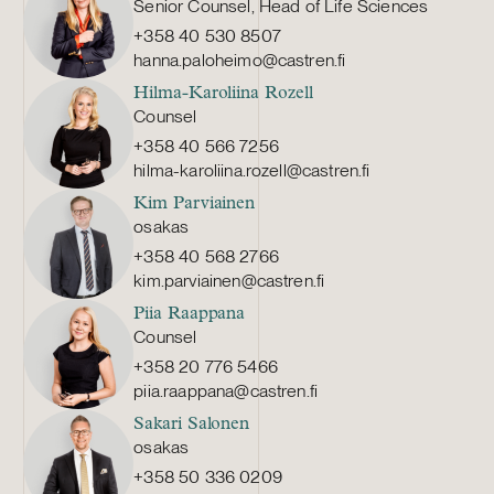
Senior Counsel, Head of Life Sciences
+358 40 530 8507
hanna.paloheimo@castren.fi
Hilma-Karoliina Rozell
Counsel
+358 40 566 7256
hilma-karoliina.rozell@castren.fi
Kim Parviainen
osakas
+358 40 568 2766
kim.parviainen@castren.fi
Piia Raappana
Counsel
+358 20 776 5466
piia.raappana@castren.fi
Sakari Salonen
osakas
+358 50 336 0209