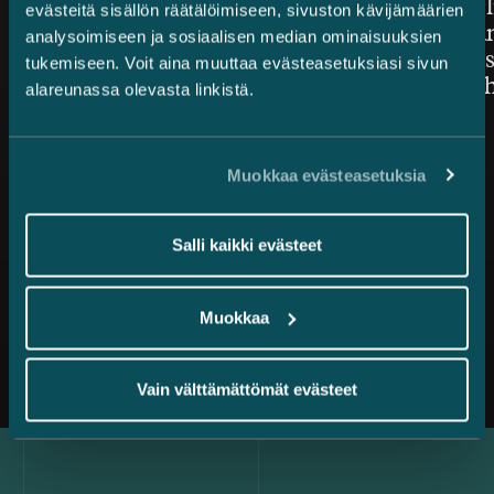
asianajotoimistoksi Benchmark
lisäarvon l
evästeitä sisällön räätälöimiseen, sivuston kävijämäärien
Litigation Europe Awards
toimeksian
analysoimiseen ja sosiaalisen median ominaisuuksien
2026 -kilpailussa
järjestelyi
tukemiseen. Voit aina muuttaa evästeasetuksiasi sivun
mukana ih
alareunassa olevasta linkistä.
Muokkaa evästeasetuksia
Salli kaikki evästeet
Muokkaa
Kaikki uutiset
Vain välttämättömät evästeet