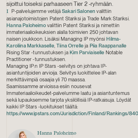
sijoittui toiseksi parhaaseen Tier 2 -ryhmään.
P-palvelujemme vetäjä
Sakari Salonen
valittiin
I
asianajotoimistojen Patent Stariksi ja Trade Mark Stariksi.
Hanna Paloheimo
valittiin Patent Stariksi ja nimettiin
immateriaalioikeuksien alalla toimivien 250 johtavan
naisen joukkoon. Lisäksi Managing IP myönsi
Hilma-
Karoliina Markkaselle
,
Tiina Orrelle
ja
Piia Raappanalle
Rising Star -tunnustuksen ja
Kim Parviaiselle
Notable
Practitioner -tunnustuksen.
Managing IP:n IP Stars -selvitys on johtava IP-
asiantuntijoiden arvioija. Selvitys luokittelee IP-alan
merkittävimpiä osaajia yli 70 maassa.
Saamissamme arvioissa esiin nousevat
Immateriaalioikeudet-palvelumme laatu ja asiantuntemus
sekä lupauksemme tarjota yksilöllisiä IP-ratkaisuja. Löydät
kaikki IP Stars -luokitukset täältä:
https://www.ipstars.com/Jurisdiction/Finland/Rankings/84
Hanna Paloheimo