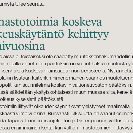
umista tulee seurata.
mastotoimia koskeva
keuskäytäntö kehittyy
hivuosina
olaissa ei toistaiseksi ole säädetty muutoksenhakumahdollis
ain nojalla annettuihin päätöksin on voinut hakea muutosta yl
senhakua koskevan lainsäädännön perusteella. Nyt annettaval
tolakiin lisätään kuitenkin nimenomainen säännös muutoksen
opolitiikan suunnitelmia koskeviin valtioneuvoston päätöksii
ssä säädetään yksityiskohtaisesti muun muassa siitä, kenellä
soikeus kyseisistä päätöksistä.
otoimiin liittyvät oikeudenkäynnit ovat yleistyneet maailmalla
kaasti viime vuosina. Runsaasti julkisuutta on saanut esimerki
a-tapaus. Luonnonsuojeluliiton ja Greenpeacen valitus on k
sa ensimmäinen kerta, kun valtion ilmastotoimien riittävyys