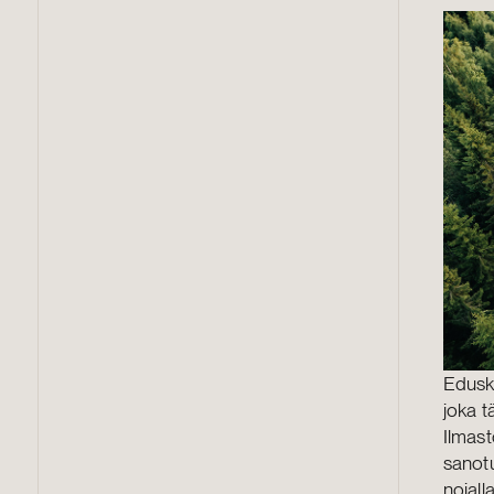
Edusku
joka t
Ilmast
sanot
nojall