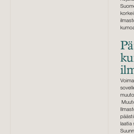
Suomen
korkei
ilmas
kumoam
Pä
ku
il
Voimas
sovell
muutok
Muutok
Ilmas
päästö
laatia
Suunni