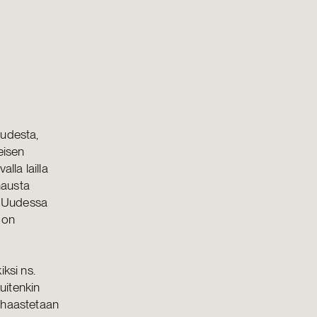
uudesta,
eisen
la lailla
hausta
n. Uudessa
 on
ksi ns.
uitenkin
 haastetaan