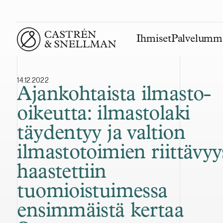
Ihmiset
Palvelumm
Front page
14.12.2022
Ajankohtaista ilmasto-
oikeutta: ilmastolaki
täydentyy ja valtion
ilmastotoimien riittävyy
haastettiin
tuomioistuimessa
ensimmäistä kertaa