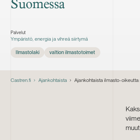
Suomessa
Palvelut
Ympäristö, energia ja vihreä siirtymä
Tags
Ilmastolaki
valtion ilmastotoimet
Castren.fi
Ajankohtaista
Ajankohtaista ilmasto-oikeutta
Kaks
viime
muut