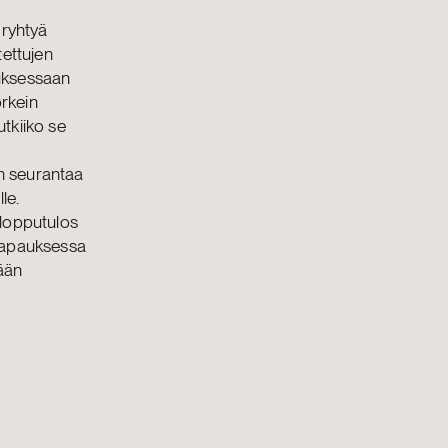
 ryhtyä
tettujen
tuksessaan
orkein
utkiiko se
en seurantaa
le.
 lopputulos
 tapauksessa
tään