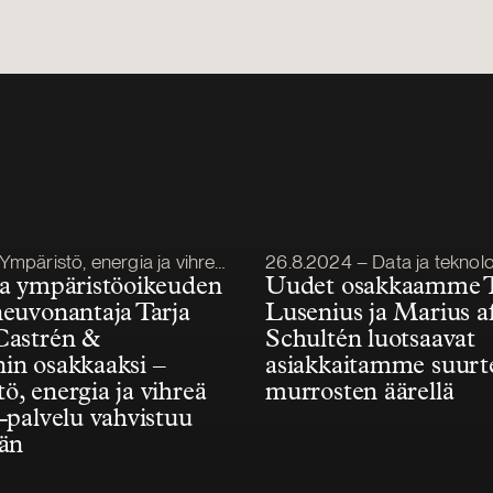
Julkaistu
äristö, energia ja vihreä siirtymä
26.8.2024 – Data ja teknol
ja ympäristöoikeuden
Uudet osakkaamme 
neuvonantaja Tarja
Lusenius ja Marius a
Castrén &
Schultén luotsaavat
in osakkaaksi –
asiakkaitamme suurt
ö, energia ja vihreä
murrosten äärellä
 -palvelu vahvistuu
ään