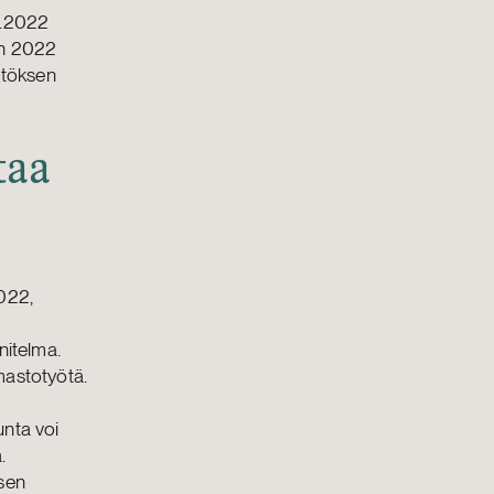
1.2022
en 2022
ätöksen
taa
022,
nitelma.
mastotyötä.
unta voi
.
 sen