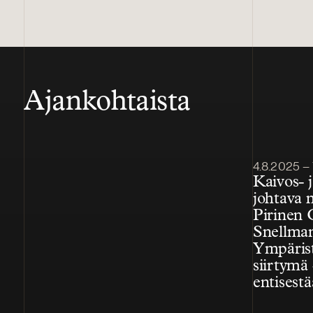
Ajankohtaista
Julkaistu
4.8.2025 – Ymp
Kaivos- 
johtava 
Pirinen 
Snellman
Ympärist
siirtymä
entisest