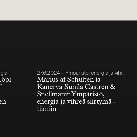
Julkaistu
ogia
27.6.2024 – Ympäristö, energia ja vihreä siirtymä
Topi
Marius af Schultén ja
f
Kanerva Sunila Castrén &
Snellmanin Ympäristö,
en
energia ja vihreä siirtymä -
tiimiin