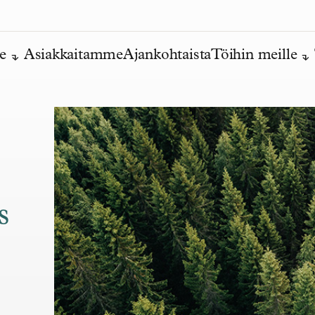
e
Asiakkaitamme
Ajankohtaista
Töihin meille
s