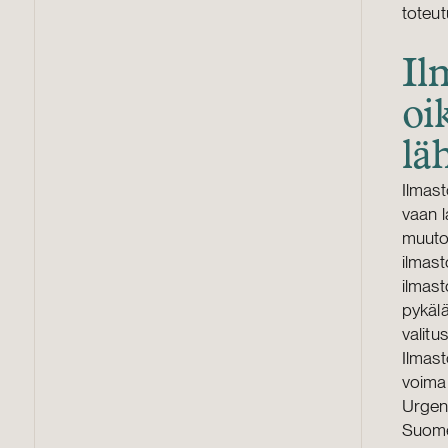
toteut
Il
oi
lä
Ilmast
vaan l
muutok
ilmas
ilmast
pykälä
valitu
Ilmast
voimak
Urgend
Suomes