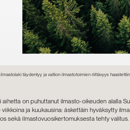
: ilmastolaki täydentyy ja valtion ilmastotoimien riittävyys haast
i aihetta on puhuttanut ilmasto-oikeuden alalla 
 viikkoina ja kuukausina: äskettäin hyväksytty ilma
os sekä ilmastovuosikertomuksesta tehty valitus.