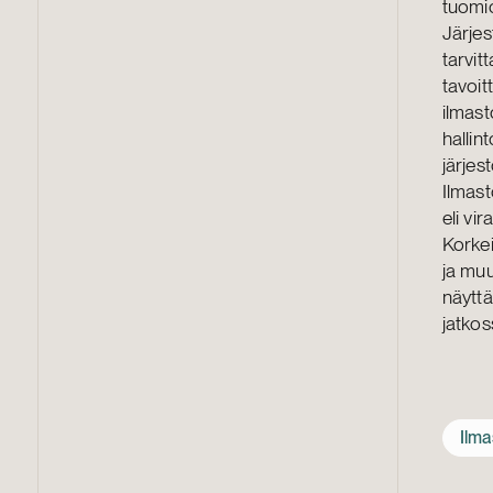
tuomi
Järjes
tarvit
tavoit
ilmast
hallin
järjes
Ilmast
eli vi
Korkei
ja mu
näyttä
jatko
Ilma