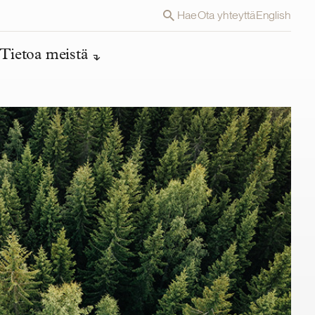
Hae
Ota yhteyttä
English
Tietoa meistä