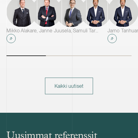
Mikko Alakare, Janne Juusela, Samuli Tarkiainen & Jarno Tanhuanpää
Jarno Tanhua
Kaikki uutiset
Uusimmat referenssit