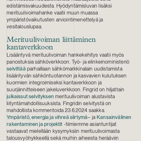
edistämisvakuudesta. Hyödyntämisluvan lisäksi
merituulivoimahanke vaatii muun muassa
ympäristövaikutusten arviointimenettelyä ja
vesitalouslupaa.
Merituulivoiman liittäminen
kantaverkkoon
Lisääntyvä merituulivoiman hankekehitys vaatii myös
panostuksia sähköverkkoon. Työ- ja elinkeinoministeriö
selvittää
parhaillaan sähkömarkkinalain uudistamista
lisääntyvän sähköntuotannon ja kasvavien kulutuksen
kuormien integroimiseksi kantaverkkoon ja
suurjännitteiseen jakeluverkkoon. Fingrid on hiljattain
julkaissut selvityksen
merituulivoiman alustavista
liityntämahdollisuuksista. Fingridin selvitystä on
mahdollista kommentoida 23.6.2024 saakka.
Ympäristö, energia ja vihreä siirtymä
– ja
Kansainvälinen
rakentaminen ja projektit
-tiimiemme asiantuntijat
vastaavat mielellään kysymyksiin merituulivoimasta
talousvyöhykkeellä sekä muihin aiheesta herääviin