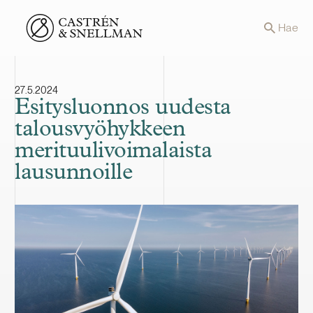
Front page
Hae
27.5.2024
Esitysluonnos uudesta
talousvyöhykkeen
merituulivoimalaista
lausunnoille