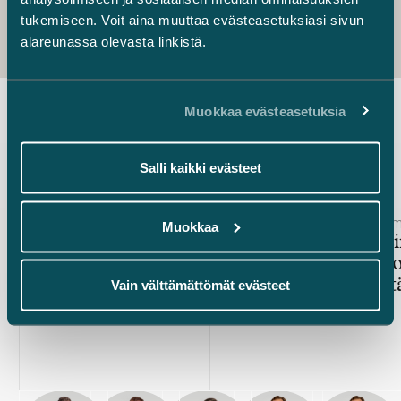
tukemiseen. Voit aina muuttaa evästeasetuksiasi sivun
alareunassa olevasta linkistä.
Muokkaa evästeasetuksia
Uusimmat uutiset
Salli kaikki evästeet
Julkaistu
Julkaistu
19.4.2024 – Vero ja strukturointi
31.1.2024 – Ympä
Muokkaa
Uusille vihreän siirtymän
Vihreän si
investoinneille jopa 150
vaativat r
miljoonan euron verohyvitys
yhteistyöt
Vain välttämättömät evästeet
hanketta kohden