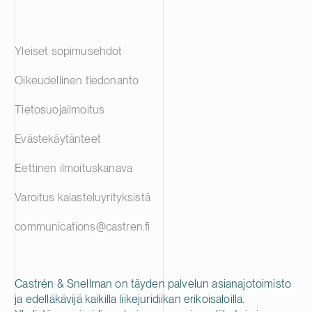
Yleiset sopimusehdot
Oikeudellinen tiedonanto
Tietosuojailmoitus
Evästekäytänteet
Eettinen ilmoituskanava
Varoitus kalasteluyrityksistä
communications@castren.fi
Castrén & Snellman on täyden palvelun asianajotoimisto
ja edelläkävijä kaikilla liikejuridiikan erikoisaloilla.