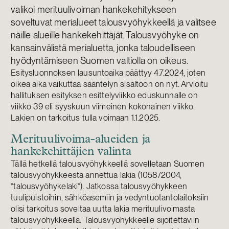
valikoi merituulivoiman hankekehitykseen
soveltuvat merialueet talousvyöhykkeellä ja valitsee
näille alueille hankekehittäjät. Talousvyöhyke on
kansainvälistä merialuetta, jonka taloudelliseen
hyödyntämiseen Suomen valtiolla on oikeus.
Esitysluonnoksen lausuntoaika päättyy 4.7.2024, joten
oikea aika vaikuttaa sääntelyn sisältöön on nyt. Arvioitu
hallituksen esityksen esittelyviikko eduskunnalle on
viikko 39 eli syyskuun viimeinen kokonainen viikko.
Lakien on tarkoitus tulla voimaan 1.1.2025.
Merituulivoima-alueiden ja
hankekehittäjien valinta
Tällä hetkellä talousvyöhykkeellä sovelletaan Suomen
talousvyöhykkeestä annettua lakia (1058/2004,
”talousvyöhykelaki”). Jatkossa talousvyöhykkeen
tuulipuistoihin, sähköasemiin ja vedyntuotantolaitoksiin
olisi tarkoitus soveltaa uutta lakia merituulivoimasta
talousvyöhykkeellä. Talousvyöhykkeelle sijoitettaviin