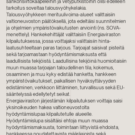
sähkönsiirtokaapeleihin ja vetyputkistoihin olisi edelleen
tarkoitus soveltaa talousvyöhykelakia.
Talousvyöhykkeen merituulivoima-alueet valittaisiin
valtioneuvoston päätöksellä, jota edeltäisi suunnitelmien
ja ohjelmien ympäristövaikutusten arviointi (ns. SOVA-
menettely). Hankekehittäjät valittaisiin Energiaviraston
kilpailutuksessa, jossa voittajaksi valittaisiin hinta-
laatusuhteeltaan paras tarjous. Tarjoajat saisivat pisteitä
sekä tarjoamastaan hyödyntämismaksusta että
laadullisista tekijöistä. Laadullisina tekijöinä huomioitaisiin
muun muassa tarjoajan taloudellinen tila, kokemus,
osaaminen ja muu kyky edistää hanketta, hankkeen
ympäristövaikutukset, paikallisen hyväksyttävyyden
edistäminen, verkkoon liittäminen, turvallisuus sekä EU-
sääntelyssä edellytetyt seikat.
Energiaviraston järjestämän kilpailutuksen voittaja saisi
yksinoikeuden hakea valtioneuvostolta
hyödyntämislupaa kilpailutetulle alueelle.
Hyödyntämislupa sisältäisi ehtoja muun muassa
hyödyntämismaksusta, toimintaan liittyvistä ehdoista,
hankkeessa noudatettavista määräajoista sekä