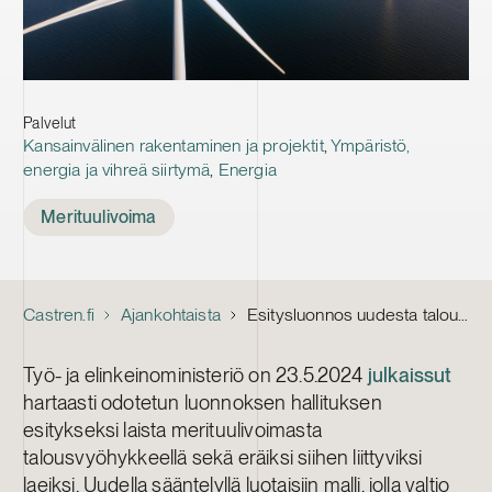
Palvelut
Kansainvälinen rakentaminen ja projektit
,
Ympäristö,
energia ja vihreä siirtymä
,
Energia
Tags
Merituulivoima
Castren.fi
Ajankohtaista
Esitysluonnos uudesta talousvyöhykkeen merituulivoimalaista lausunnoille
Työ- ja elinkeinoministeriö on 23.5.2024
julkaissut
hartaasti odotetun luonnoksen hallituksen
esitykseksi laista merituulivoimasta
talousvyöhykkeellä sekä eräiksi siihen liittyviksi
laeiksi. Uudella sääntelyllä luotaisiin malli, jolla valtio