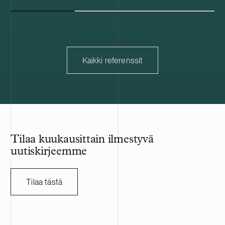
teollisuusalueelle. Castrén & Snellmanin
tuotantoportf
neuvonantotehtävät käsittivät alueen
strategisena 
hankinta- ja kehittämissopimuksen (SSDA)
vuosittain sei
neuvottelun ja allekirjoittamisen Fortumin
uusiutuvaa k
kanssa sekä Sievarin alueen alustavan
markkinoille
maanmyyntiprosessin Harjavallan
Yritysosto on 
Kaikki referenssit
kaupungin kanssa. SSDA:n nojalla Fortum
tavoitteen sa
tukee Nscalen hankkeen kehitystyön
pohjoismainen
etenemistä, mukaan lukien
energiamarkki
verkkoliityntäsuunnittelua ja siihen liittyviä
tarjoaa puhta
lupaprosesseja.
energiamarkki
teollisuudell
yhteistuotanto
Tilaa kuukausittain ilmestyvä
puhtaampia pol
uutiskirjeemme
meriliikentee
asiakkaitaan 
asiakkaidensa h
Tilaa tästä