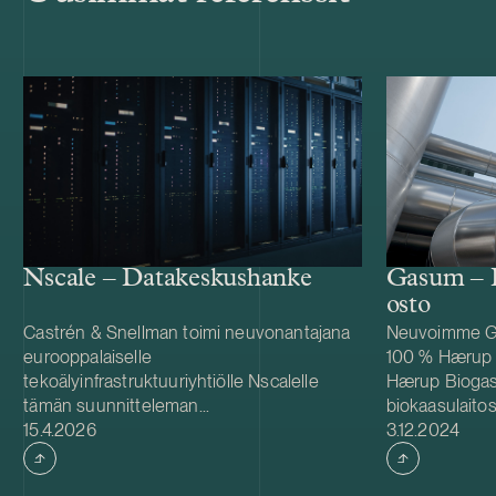
Nscale – Datakeskushanke
Gasum – 
osto
Castrén & Snellman toimi neuvonantajana
Neuvoimme Ga
eurooppalaiselle
100 % Hærup 
tekoälyinfrastruktuuriyhtiölle Nscalelle
Hærup Biogas 
tämän suunnitteleman
biokaasulaito
Julkaistu
Julkaistu
datakeskushankkeen yhteydessä
15.4.2026
pohjoisosass
3.12.2024
Harjavallassa, Suomessa.Hankkeen
hankkii ensim
kohteena oleva laitos sijoittuu Sievarin
Tanskassa, la