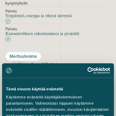
kysymyksiin.
Palvelu
Ympäristö, energia ja vihreä siirtymä
Palvelu
Kansainvälinen rakentaminen ja projektit
Merituulivoima
Samuli Tarkiainen
osakas
+358 41 436 0953
samuli.tarkiainen@castren.fi
Tämä sivusto käyttää evästeitä
Kanerva Sunila
Counsel
Käytämme evästeitä käyttäjäkokemuksen
+358 45 671 7092
parantamiseen. Valinnoistasi riippuen käytämme
kanerva.sunila@castren.fi
evästeitä sisällön räätälöimiseen, sivuston kävijämäärien
analysoimiseen ja sosiaalisen median ominaisuuksien