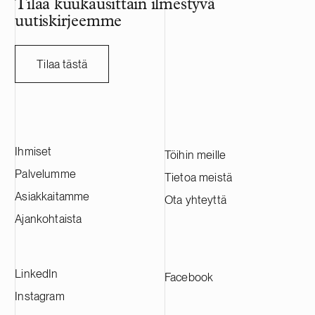
Tilaa kuukausittain ilmestyvä
kehittämisessä ja tukevat päätöksentekoa
edistyneintä 
uutiskirjeemme
sääherkillä toimialoilla. Ugly Duckling
tutkasatelliitt
Ventures on Kööpenhaminassa toimiva
Atlantic on jo
varhaisen vaiheen pääomasijoittaja, joka
pääomasijoittaj
Tilaa tästä
keskittyy pohjoismaisiin B2B-
viidenkymme
teknologiayhtiöihin erityisesti
pääoman ja s
terveysteknologian, resilienssiteknologian
tarjoamisesta 
ja yrityspalveluiden aloilla.
aikana. Maali
Atlantic hallin
Ihmiset
Yhdysvaltain d
Töihin meille
sijoitusstrat
Palvelumme
Tietoa meistä
transaktiossa
Asiakkaitamme
Ota yhteyttä
kansainvälisen
Weiss, Rifkin
Ajankohtaista
kanssa.
LinkedIn
Facebook
Instagram