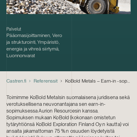
Palvelut
Pääomasijoittaminen
,
Vero
ja strukturointi
,
Ympäristö,
energia ja vihreä siirtymä
,
Luonnonvarat
Castren.fi
Referenssit
KoBold Metals – Earn-in -sopimus Aurion Resourcesin kanssa
Toimimme KoBold Metalsin suomalaisena juridisena sekä
verotuksellisena neuvonantajana sen earn-in-
sopimuksessa Aurion Resourcesin kanssa.
Sopimuksen mukaan KoBold (kokonaan omistetun
tytäryhtiönsä KoBold Exploration Finland Oy:n kautta) voi
ansaita jakamattoman 75 %:n osuuden löydetyistä