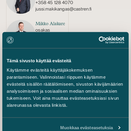
+358 45 128 4070
jussi.makikangas@castren.fi
Mikko Alakare
osakas
+358 50 592 3112
mikko.alakare@castren.fi
Konsta Peussa
Tämä sivusto käyttää evästeitä
Associate
Käytämme evästeitä käyttäjäkokemuksen
+358 45 788 18016
parantamiseen. Valinnoistasi riippuen käytämme
konsta.peussa@castren.fi
evästeitä sisällön räätälöimiseen, sivuston kävijämäärien
analysoimiseen ja sosiaalisen median ominaisuuksien
Aino Jalas
tukemiseen. Voit aina muuttaa evästeasetuksiasi sivun
Associate
alareunassa olevasta linkistä.
+358 20 776 5115
aino.jalas@castren.fi
Muokkaa evästeasetuksia