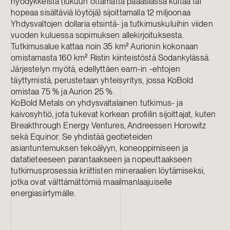
hyödykkeistä (lukuun ottamatta pääasiassa kultaa tai
hopeaa sisältäviä löytöjä) sijoittamalla 12 miljoonaa
Yhdysvaltojen dollaria etsintä- ja tutkimuskuluihin viiden
vuoden kuluessa sopimuksen allekirjoituksesta.
Tutkimusalue kattaa noin 35 km² Aurionin kokonaan
omistamasta 160 km² Ristin kiinteistöstä Sodankylässä.
Järjestelyn myötä, edellyttäen earn-in -ehtojen
täyttymistä, perustetaan yhteisyritys, jossa KoBold
omistaa 75 % ja Aurion 25 %.
KoBold Metals on yhdysvaltalainen tutkimus- ja
kaivosyhtiö, jota tukevat korkean profiilin sijoittajat, kuten
Breakthrough Energy Ventures, Andreessen Horowitz
sekä Equinor. Se yhdistää geotieteiden
asiantuntemuksen tekoälyyn, koneoppimiseen ja
datatieteeseen parantaakseen ja nopeuttaakseen
tutkimusprosessia kriittisten mineraalien löytämiseksi,
jotka ovat välttämättömiä maailmanlaajuiselle
energiasiirtymälle.