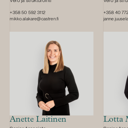
Vero ja strukturointi
Vero ja stru
+358 50 592 3112
+358 40 77
mikko.alakare@castren.fi
janne.juusel
Anette Laitinen
Lotta