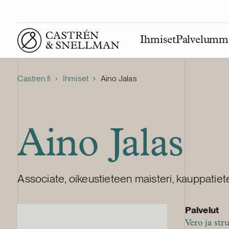
Ihmiset
Palvelumm
Front page
Castren.fi
Ihmiset
Aino Jalas
Aino Jalas
Associate, oikeustieteen maisteri, kauppatiet
Palvelut
Vero ja str