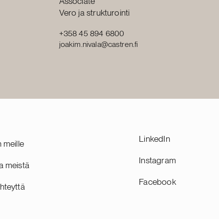
Position:
Associate
Primary service
Vero ja strukturointi
+358 45 894 6800
joakim.nivala@castren.fi
LinkedIn
n meille
Instagram
a meistä
Facebook
hteyttä