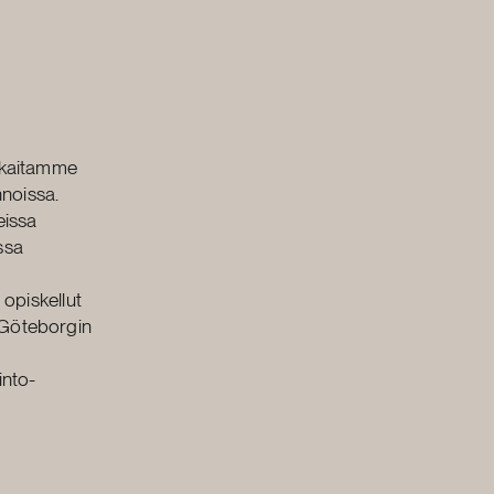
akkaitamme
nnoissa.
eissa
ssa
 opiskellut
 Göteborgin
into-