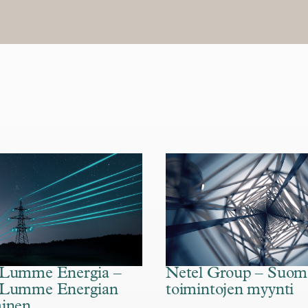
 Lumme Energia –
Netel Group – Suom
 Lumme Energian
toimintojen myynti
minen