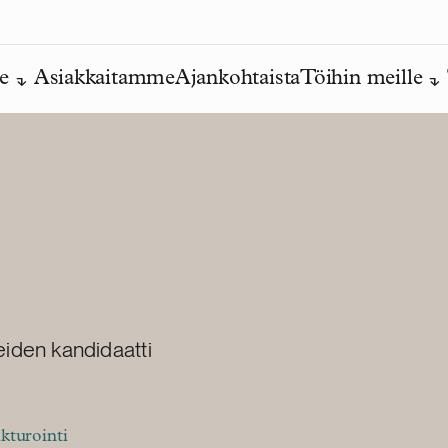
e
Asiakkaitamme
Ajankohtaista
Töihin meille
eiden kandidaatti
ukturointi