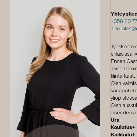
Yhteystie
+358 20 77
aino.jalas@c
Työskentele
erilaisissa 
Ennen Castr
asianajotoi
tilintarkast
Olen valmist
kauppatiete
yliopistoss
Olen auskul
oikeudessa
Ura
+
Koulutus
+
Kielitaito
+