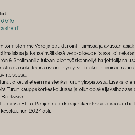
dot
6 5115
astren.fi
n toimistomme Vero ja strukturointi -tiimissä ja avustan asi
kotimaisissa ja kansainvälisissä vero-oikeudellisissa toimeksia
én & Snellmanille tuloani olen työskennellyt harjoittelijana us
mistoissa sekä kansainvälisen yritysverotuksen tiimissä suure
usyhteisössä.
unut oikeustieteen maisteriksi Turun yliopistosta. Lisäksi olen
itä Turun kauppakorkeakoulussa ja ollut opiskelijavaihdossa
a Ruotsissa.
toimassa Etelä-Pohjanmaan käräjäoikeudessa ja Vaasan hall
 kesäkuuhun 2027 asti.