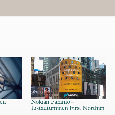
en
Nokian Panimo –
Listautuminen First Northiin