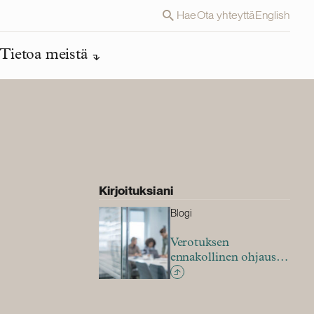
Hae
Ota yhteyttä
English
Tietoa meistä
Kirjoituksiani
Blogi
Verotuksen
ennakollinen ohjaus –
palvelu, jota tarvitaan
nyt enemmän kuin
koskaan