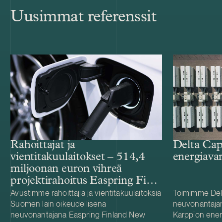
Uusimmat referenssit
Rahoittajat ja
Delta Cap
vientitakuulaitokset – 514,4
energiava
miljoonan euron vihreä
projektirahoitus Easpring Finland
New Materialsin CAM-
Avustimme rahoittajia ja vientitakuulaitoksia
Toimimme Del
Suomen lain oikeudellisena
neuvonantaja
tehtaalle
neuvonantajana Easpring Finland New
Karppion energ