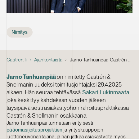
Tags
Nimitys
Castren.fi
Ajankohtaista
Jarno Tanhuanpää Castrén & Snellmanin toimitusjohtajaksi
Jarno Tanhuanpää
on nimitetty Castrén &
Snellmanin uudeksi toimitusjohtajaksi 29.4.2025
alkaen. Hän seuraa tehtävässä
Sakari Lukinmaata
,
joka keskittyy kahdeksan vuoden jälkeen
täysipäiväisesti asiakastyöhön rahoituspraktiikassa
Castrén & Snellmanin osakkaana.
Jarno Tanhuanpää tunnetaan erityisesti
pääomasijoitusprojektien
ja yrityskauppojen
luottoneuvonantajana, ja hän jatkaa asiakastyötä myös