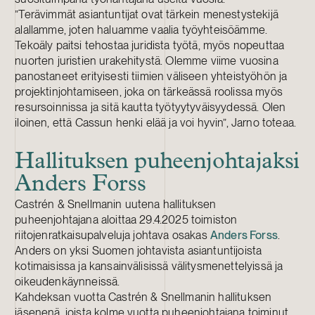
”Terävimmät asiantuntijat ovat tärkein menestystekijä
alallamme, joten haluamme vaalia työyhteisöämme.
Tekoäly paitsi tehostaa juridista työtä, myös nopeuttaa
nuorten juristien urakehitystä. Olemme viime vuosina
panostaneet erityisesti tiimien väliseen yhteistyöhön ja
projektinjohtamiseen, joka on tärkeässä roolissa myös
resursoinnissa ja sitä kautta työtyytyväisyydessä. Olen
iloinen, että Cassun henki elää ja voi hyvin”, Jarno toteaa.
Hallituksen puheenjohtajaksi
Anders Forss
Castrén & Snellmanin uutena hallituksen
puheenjohtajana aloittaa 29.4.2025 toimiston
riitojenratkaisupalveluja johtava osakas
Anders Forss
.
Anders on yksi Suomen johtavista asiantuntijoista
kotimaisissa ja kansainvälisissä välitysmenettelyissä ja
oikeudenkäynneissä.
Kahdeksan vuotta Castrén & Snellmanin hallituksen
jäsenenä, joista kolme vuotta puheenjohtajana toiminut