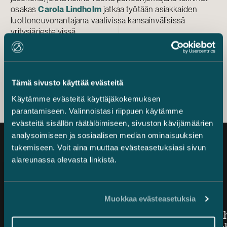
osakas
Carola Lindholm
jatkaa työtään asiakkaiden
luottoneuvonantajana vaativissa kansainvälisissä
yritysjärjestelyissä.
Palvelu
Pääomasijoittaminen
Tämä sivusto käyttää evästeitä
Käytämme evästeitä käyttäjäkokemuksen
parantamiseen. Valinnoistasi riippuen käytämme
evästeitä sisällön räätälöimiseen, sivuston kävijämäärien
analysoimiseen ja sosiaalisen median ominaisuuksien
tukemiseen. Voit aina muuttaa evästeasetuksiasi sivun
Ajankohtaista
alareunassa olevasta linkistä.
Muokkaa evästeasetuksia
Julkaistu
Julkaistu
7.8.2026 – Riitojen ratkaiseminen
3.8.2026
Castrén & Snellman ehdolla
Jarno Tan