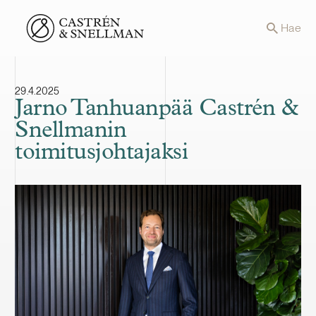
Front page
Hae
29.4.2025
Jarno Tanhuanpää Castrén &
Snellmanin
toimitusjohtajaksi