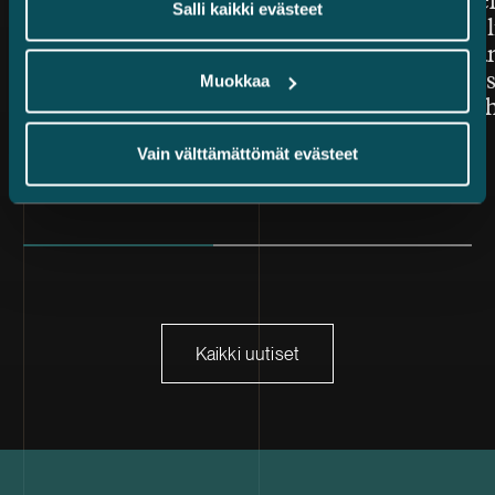
vuoden suomalaiseksi
Kauppale
Salli kaikki evästeet
asianajotoimistoksi Benchmark
lisäarvon l
Litigation Europe Awards
toimeksian
2026 -kilpailussa
järjestelyi
Muokkaa
mukana ih
Vain välttämättömät evästeet
Kaikki uutiset