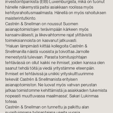
investointipankista (EIB) Luxemburgista, mikä on tuonut
hänelle näkemystä paitsi asiakkaan roolissa myös
kehitysrahoitusmaailmasta. Hänellä on myös rahoituksen
maisterintutkinto.
Castrén & Snellman on noussut Suomen
asianajotoimistojen terävimpään kärkeen myös
kansainvälisesti, ja liikevaihtomme rajat ylittävistä
toimeksiannoista on kasvanut jatkuvasti.
”Haluan lämpimästi kiittää kollegoita Castrén &
Snellmanilla näistä vuosista ja toivottaa Jarnolle
menestystä tulevaan. Parasta toimitusjohtajan
tehtävässä on ollut kaikki ne ihmiset, joiden kanssa olen
saanut tehdä töitä ja viedä yritystämme eteenpäin.
Ihmiset eri tehtävissä ja uniikki yrityskulttuurimme
tekevät Castrén & Snellmanista erityisen
asianajotoimiston. Ne luovat myös vahvan perustan
jatkaa toimistomme kehittämistä ja asiakkaiden tukemista
nopeasti muuttuvassa maailmassa”, Sakari Lukinmaa
toteaa.
Castrén & Snellman on tunnettu ja palkittu alan
suosituimpana työnantajana useita vuosia.