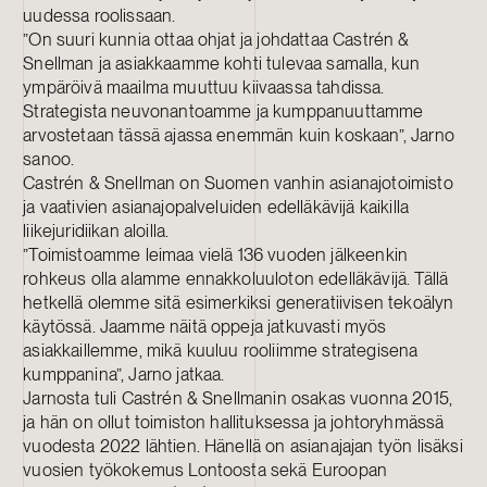
uudessa roolissaan.
”On suuri kunnia ottaa ohjat ja johdattaa Castrén &
Snellman ja asiakkaamme kohti tulevaa samalla, kun
ympäröivä maailma muuttuu kiivaassa tahdissa.
Strategista neuvonantoamme ja kumppanuuttamme
arvostetaan tässä ajassa enemmän kuin koskaan”, Jarno
sanoo.
Castrén & Snellman on Suomen vanhin asianajotoimisto
ja vaativien asianajopalveluiden edelläkävijä kaikilla
liikejuridiikan aloilla.
”Toimistoamme leimaa vielä 136 vuoden jälkeenkin
rohkeus olla alamme ennakkoluuloton edelläkävijä. Tällä
hetkellä olemme sitä esimerkiksi generatiivisen tekoälyn
käytössä. Jaamme näitä oppeja jatkuvasti myös
asiakkaillemme, mikä kuuluu rooliimme strategisena
kumppanina”, Jarno jatkaa.
Jarnosta tuli Castrén & Snellmanin osakas vuonna 2015,
ja hän on ollut toimiston hallituksessa ja johtoryhmässä
vuodesta 2022 lähtien. Hänellä on asianajajan työn lisäksi
vuosien työkokemus Lontoosta sekä Euroopan