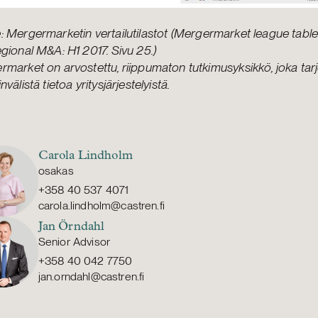
:
Mergermarketin vertailutilastot (Mergermarket league table
gional M&A: H1 2017. Sivu 25.)
market on arvostettu, riippumaton tutkimusyksikkö, joka tar
nvälistä tietoa yritysjärjestelyistä.
Carola Lindholm
osakas
+358 40 537 4071
carola.lindholm@castren.fi
Jan Örndahl
Senior Advisor
+358 40 042 7750
jan.orndahl@castren.fi