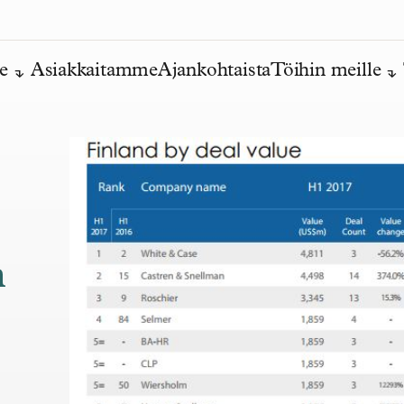
e
Asiakkaitamme
Ajankohtaista
Töihin meille
n