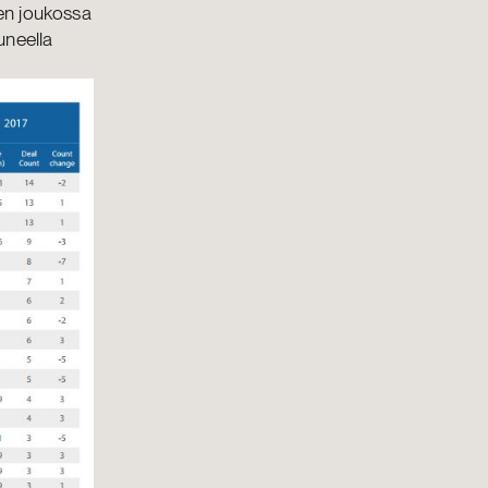
ien joukossa
uneella