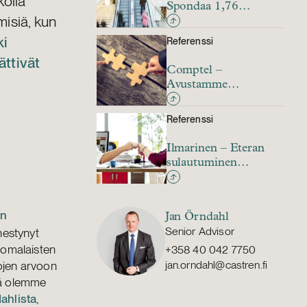
kolla
Spondaa 1,76
misiä, kun
miljardin euron
käteisostotarjouksessa
ki
Referenssi
ättivät
Comptel –
Avustamme
Comptelia Nokian
347 miljoonan euron
Referenssi
käteisostotarjouksessa
Ilmarinen – Eteran
sulautuminen
Ilmariseen
in
Jan Örndahl
Senior Advisor
nestynyt
uomalaisten
+358 40 042 7750
pojen arvoon
jan.orndahl@castren.fi
tä olemme
ahlista
,