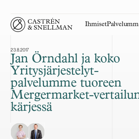
Ihmiset
Palvelumm
Front page
23.8.2017
Jan Örndahl ja koko
Yritysjärjestelyt-
palvelumme tuoreen
Mergermarket-vertailu
kärjessä