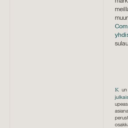
markk
meill
muu
Comp
yhdi
sula
un
K
julkai
upeast
asiana
perus
osakka