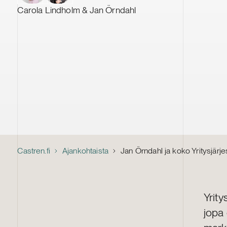
Carola Lindholm & Jan Örndahl
Castren.fi
Ajankohtaista
Jan Örndahl ja koko Yritysjär
Yrity
jopa