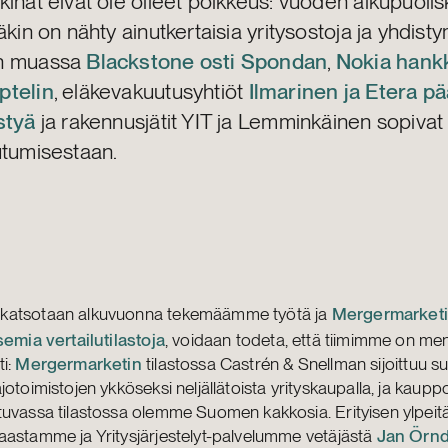
inat eivät ole olleet poikkeus: vuoden alkupuolis
äkin on nähty ainutkertaisia yritysostoja ja yhdisty
n muassa
Blackstone osti Spondan
,
Nokia hank
telin
, eläkevakuutusyhtiöt
Ilmarinen ja Etera pä
styä
ja rakennusjätit YIT ja Lemminkäinen sopivat
utumisestaan.
 katsotaan alkuvuonna tekemäämme työtä ja
Mergermarket
semia vertailutilastoja
, voidaan todeta, että tiimimme on me
i:
Mergermarketin
tilastossa Castrén & Snellman sijoittuu s
jotoimistojen ykköseksi neljällätoista yrityskaupalla, ja kaup
tuvassa tilastossa olemme Suomen kakkosia. Erityisen ylpei
astamme ja Yritysjärjestelyt-palvelumme vetäjästä
Jan Örnd