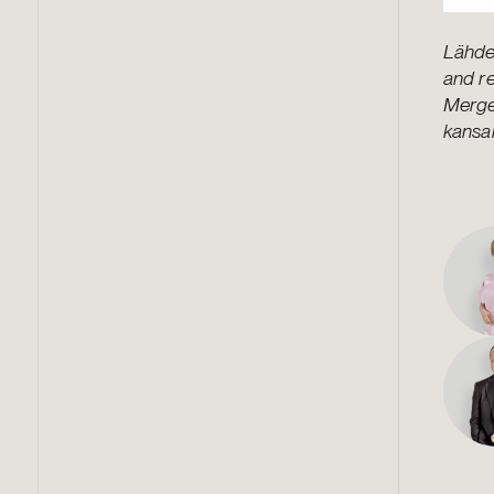
Lähde
and re
Merger
kansai