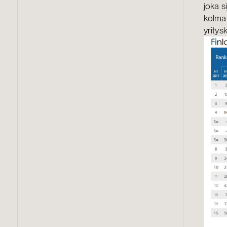
joka s
kolman
yritys