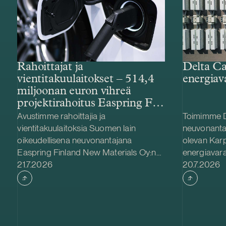
Rahoittajat ja
Delta Ca
vientitakuulaitokset – 514,4
energiav
miljoonan euron vihreä
projektirahoitus Easpring Finland
New Materialsin CAM-
Avustimme rahoittajia ja
Toimimme D
tehtaalle
vientitakuulaitoksia Suomen lain
neuvonanta
oikeudellisena neuvonantajana
olevan Kar
Easpring Finland New Materials Oy:n
energiavara
Julkaistu
Julkaistu
Kotkaan rakennettavan
21.7.2026
hankinnassa
20.7.2026
katodiaktiivimateriaalia (CAM)
Delta Capac
valmistavan tehtaan kehittämiseen ja
yhdessä Str
rakentamiseen liittyvässä 514,4
kanssa. Ka
miljoonan euron vihreässä
Teuvalla, j
projektirahoituksessa. Lainanottaja
/ 300 MWh.