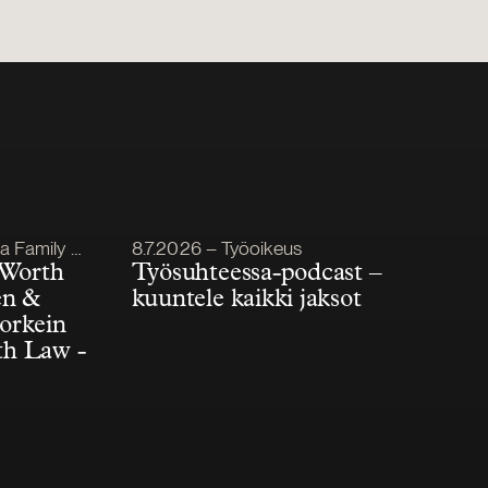
Julkaistu
mily Office
8.7.2026 – Työoikeus
 Worth
Työsuhteessa-podcast –
én &
kuuntele kaikki jaksot
korkein
th Law -