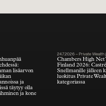
Julkaistu
24.7.2026 – Private Wealth ja Fa
anhuanpää
Chambers High Net
ehdessä:
Finland 2026: Castr
man lisäarvon
Snellmanille jälleen 
diikan
luokitus Private Weal
annoissa ja
kategoriassa
issä täytyy olla
ihminen ja kone