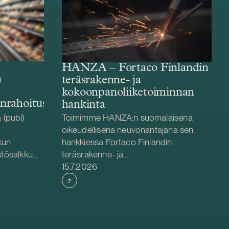
HANZA – Fortaco Finlandin
n
teräsrakenne- ja
kokoonpanoliiketoiminnan
enrahoitus
hankinta
(publ)
Toimimme HANZA:n suomalaisena
oikeudellisena neuvonantajana sen
kun
hankkiessa Fortaco Finlandin
stösalkku
teräsrakenne- ja
Julkaistu
äryhtiöiden
kokoonpanoliiketoiminnat. Järjestely
15.7.2026
hjoismaiden
toteutetaan liiketoiminta- ja
pavetoisiin
osakekauppana, ja se kattaa Fortaco
 keskittyvä
Finlandin teräsrakenne- ja
stösalkkuun
kokoonpanoliiketoiminnat Suomessa
ssa ja
sekä kahden virolaisen ja kahden