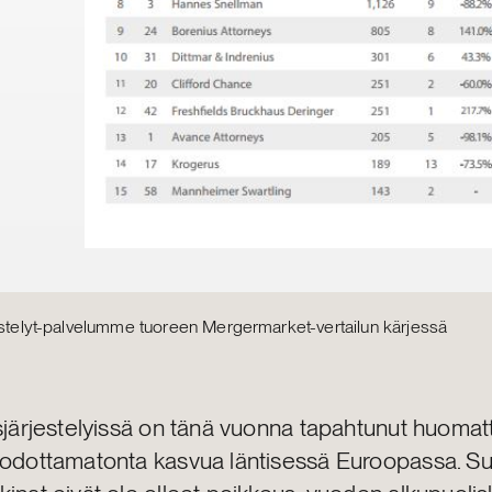
jestelyt-palvelumme tuoreen Mergermarket-vertailun kärjessä
sjärjestelyissä on tänä vuonna tapahtunut huomat
 odottamatonta kasvua läntisessä Euroopassa. 