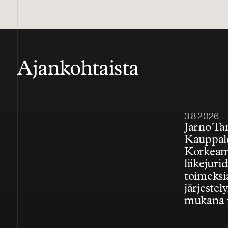
Ajankohtaista
Julkaistu
3.8.2026
Jarno T
Kauppal
Korkeam
liikejuri
toimeksi
järjestely
mukana 