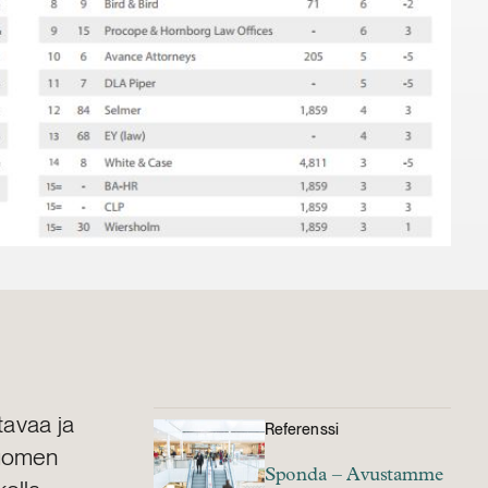
tavaa ja
Referenssi
Suomen
Sponda – Avustamme