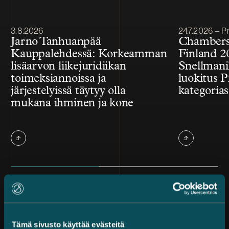
Julkaistu
Julkaistu
3.8.2026
24.7.2026 – Pr
Jarno Tanhuanpää
Chambers
Kauppalehdessä: Korkeamman
Finland 2
lisäarvon liikejuridiikan
Snellmanil
toimeksiannoissa ja
luokitus P
järjestelyissä täytyy olla
kategorias
mukana ihminen ja kone
Kaikki uutiset
Tämä sivusto käyttää evästeitä