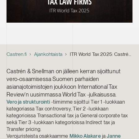
Castren.fi
Ajankohtaista
ITR World Tax 2025: Castrén & Snellman Suomen parhaimpien asianajotoimistojen joukossa
Castrén & Snellman on jälleen kerran sijoittunut
vero-osaamisessa Suomen parhaiden
asianajotoimistojen joukkoon International Tax
Review’n uusimmassa World Tax -julkaisussa.
Vero ja strukturointi
-tiimimme sijoittui Tier 1 -luokkaan
kategoriassa Tax controversy, Tier 2 -luokkaan
kategorioissa Transactional tax ja General corporate tax
sekä Tier 3 -luokkaan kategorioissa Indirect tax ja
Transfer pricing.
Verojuristeista osakkaamme
Mikko Alakare
ja
Janne