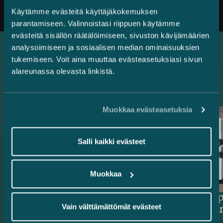
Käytämme evästeitä käyttäjäkokemuksen
parantamiseen. Valinnoistasi riippuen käytämme
evästeitä sisällön räätälöimiseen, sivuston kävijämäärien
analysoimiseen ja sosiaalisen median ominaisuuksien
tukemiseen. Voit aina muuttaa evästeasetuksiasi sivun
Uusimmat referenssit
alareunassa olevasta linkistä.
Muokkaa evästeasetuksia
Salli kaikki evästeet
Muokkaa
Rahoittajat ja
Delta Cap
Vain välttämättömät evästeet
vientitakuulaitokset – 514,4
energiava
miljoonan euron vihreä