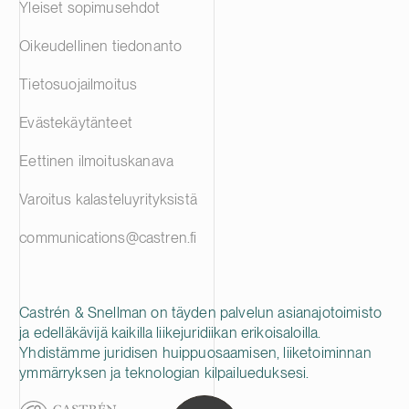
Yleiset sopimusehdot
Oikeudellinen tiedonanto
Tietosuojailmoitus
Evästekäytänteet
Eettinen ilmoituskanava
Varoitus kalasteluyrityksistä
communications@castren.fi
Castrén & Snellman on täyden palvelun asianajotoimisto
ja edelläkävijä kaikilla liikejuridiikan erikoisaloilla.
Yhdistämme juridisen huippuosaamisen, liiketoiminnan
ymmärryksen ja teknologian kilpailueduksesi.