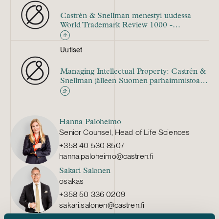
Castrén & Snellman menestyi uudessa
World Trademark Review 1000 -
rankingissa
Uutiset
Managing Intellectual Property: Castrén &
Snellman jälleen Suomen parhaimmistoa
patentti- ja tavaramerkkiasioissa
Hanna Paloheimo
Senior Counsel, Head of Life Sciences
+358 40 530 8507
hanna.paloheimo@castren.fi
Sakari Salonen
osakas
+358 50 336 0209
sakari.salonen@castren.fi