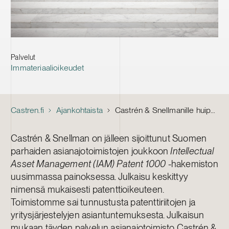
Palvelut
Immateriaalioikeudet
Castren.fi
Ajankohtaista
Castrén & Snellmanille huippuarviot uusimmassa IAM Patent 1000 -julkaisussa
Castrén & Snellman on jälleen sijoittunut Suomen
parhaiden asianajotoimistojen joukkoon
Intellectual
Asset Management (IAM) Patent 1000
-hakemiston
uusimmassa painoksessa. Julkaisu keskittyy
nimensä mukaisesti patenttioikeuteen.
Toimistomme sai tunnustusta patenttiriitojen ja
yritysjärjestelyjen asiantuntemuksesta. Julkaisun
mukaan täyden palvelun asianajotoimisto Castrén &