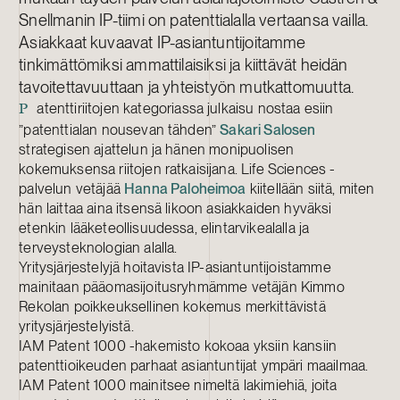
Snellmanin IP-tiimi on patenttialalla vertaansa vailla.
Asiakkaat kuvaavat IP-asiantuntijoitamme
tinkimättömiksi ammattilaisiksi ja kiittävät heidän
tavoitettavuuttaan ja yhteistyön mutkattomuutta.
atenttiriitojen kategoriassa julkaisu nostaa esiin
P
”patenttialan nousevan tähden”
Sakari Salosen
strategisen ajattelun ja hänen monipuolisen
kokemuksensa riitojen ratkaisijana. Life Sciences -
palvelun vetäjää
Hanna Paloheimoa
kiitellään siitä, miten
hän laittaa aina itsensä likoon asiakkaiden hyväksi
etenkin lääketeollisuudessa, elintarvikealalla ja
terveysteknologian alalla.
Yritysjärjestelyjä hoitavista IP-asiantuntijoistamme
mainitaan pääomasijoitusryhmämme vetäjän Kimmo
Rekolan poikkeuksellinen kokemus merkittävistä
yritysjärjestelyistä.
IAM Patent 1000 -hakemisto kokoaa yksiin kansiin
patenttioikeuden parhaat asiantuntijat ympäri maailmaa.
IAM Patent 1000 mainitsee nimeltä lakimiehiä, joita