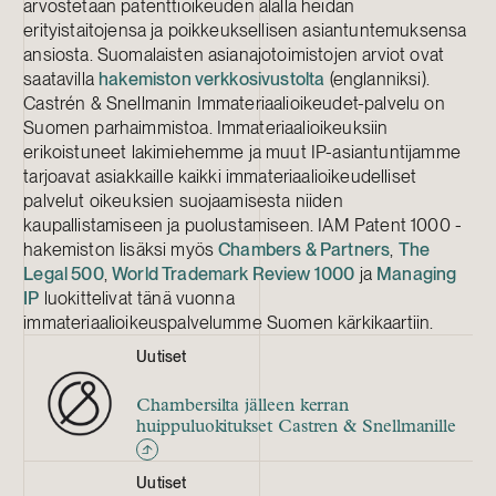
arvostetaan patenttioikeuden alalla heidän
erityistaitojensa ja poikkeuksellisen asiantuntemuksensa
ansiosta. Suomalaisten asianajotoimistojen arviot ovat
saatavilla
hakemiston verkkosivustolta
(englanniksi).
Castrén & Snellmanin Immateriaalioikeudet-palvelu on
Suomen parhaimmistoa. Immateriaalioikeuksiin
erikoistuneet lakimiehemme ja muut IP-asiantuntijamme
tarjoavat asiakkaille kaikki immateriaalioikeudelliset
palvelut oikeuksien suojaamisesta niiden
kaupallistamiseen ja puolustamiseen. IAM Patent 1000 -
hakemiston lisäksi myös
Chambers & Partners
,
The
Legal 500
,
World Trademark Review 1000
ja
Managing
IP
luokittelivat tänä vuonna
immateriaalioikeuspalvelumme Suomen kärkikaartiin.
Uutiset
Chambersilta jälleen kerran
huippuluokitukset Castren & Snellmanille
Uutiset