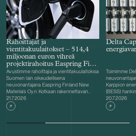
Rahoittajat ja
Delta Cap
vientitakuulaitokset – 514,4
energiava
miljoonan euron vihreä
projektirahoitus Easpring Finland
New Materialsin CAM-
Avustimme rahoittajia ja vientitakuulaitoksia
Toimimme Del
Suomen lain oikeudellisena
neuvonantaja
tehtaalle
neuvonantajana Easpring Finland New
Karppion energ
Materials Oy:n Kotkaan rakennettavan
(BESS) hankin
Julkaistu
Julkaistu
katodiaktiivimateriaalia (CAM) valmistavan
21.7.2026
Energyltä. Del
20.7.2026
tehtaan kehittämiseen ja rakentamiseen
hankkeen yhde
liittyvässä 514,4 miljoonan euron vihreässä
Foundationin
projektirahoituksessa. Lainanottaja
hanke sijaitse
Easpring Finland New Materials on Beijing
on 125 MW / 
Easpring Material Technologyn, Finnish
vastaa hankke