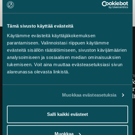
Tämä sivusto käyttää evästeitä
Käytämme evästeitä käyttäjäkokemuksen
parantamiseen. Valinnoistasi riippuen käytämme
Ajankohtaista
evästeitä sisällön räätälöimiseen, sivuston kävijämäärien
analysoimiseen ja sosiaalisen median ominaisuuksien
tukemiseen. Voit aina muuttaa evästeasetuksiasi sivun
alareunassa olevasta linkistä.
Julkaistu
Julkaistu
17.2.2023 – Yritysjärjestelyt
9.2.2023 – Im
Castrén & Snellmanin
Castrén &
asiantuntijat kärkisijoilla
tavaramer
Muokkaa evästeasetuksia
vuoden 2023 Chambers
1000 -kult
Globalissa: huippuluokan
oikeudellista asiantuntemusta
Salli kaikki evästeet
ja liiketoiminnan osaamista
Muokkaa