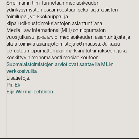
Snellmanin tiimi tunnetaan mediaoikeuden
ydinkysymysten osaamisestaan sekä laaja-alaisten
toimilupa-, verkkokauppa- ja
kilpailuoikeustoimeksiantojen asiantuntijana.
Media Law International (MLI) on riippumaton
vuosijulkaisu, joka arvioi mediaoikeuden asiantuntijoita ja
alalla toimivia asianajotoimistoja 56 maassa. Julkaisu
perustuu riippumattomaan markkinatutkimukseen, joka
keskittyy nimenomaisesti mediaoikeuteen.
Suomalaistoimistojen arviot ovat saatavilla MLI:n
verkkosivuilta
.
Lisätietoja:
Pia Ek
Eija Warma-Lehtinen