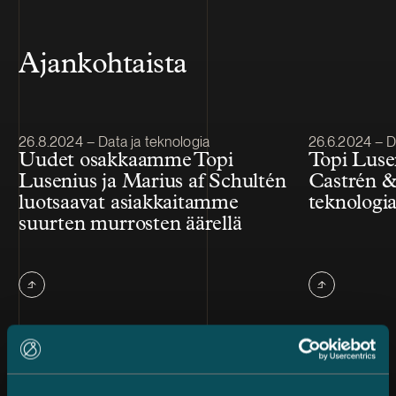
Ajankohtaista
Julkaistu
Julkaistu
26.8.2024 – Data ja teknologia
26.6.2024 – D
Uudet osakkaamme Topi
Topi Luse
Lusenius ja Marius af Schultén
Castrén &
luotsaavat asiakkaitamme
teknologia
suurten murrosten äärellä