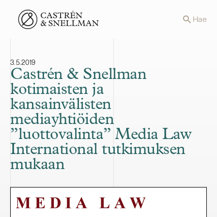
Front page
Hae
3.5.2019
Castrén & Snellman
kotimaisten ja
kansainvälisten
mediayhtiöiden
”luottovalinta” Media Law
International tutkimuksen
mukaan