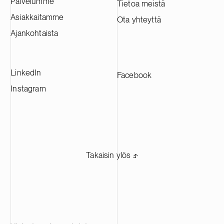
Palvelumme
Tietoa meistä
Tehtaasta tulee yksi Euroopan suurimmista
Asiakkaitamme
Ota yhteyttä
CAM-tuotantolaitoksista, ja se tulee
toimittamaan materiaaleja johtaville
Ajankohtaista
akkuvalmistajille eri puolilla Eurooppaa.
LinkedIn
Facebook
Instagram
Takaisin ylös ⬏