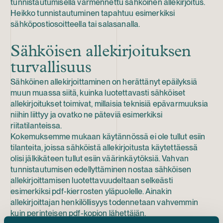
tunnistautumisella varmennettu sähköinen allekirjoitus.
Heikko tunnistautuminen tapahtuu esimerkiksi
sähköpostiosoitteella tai salasanalla.
Sähköisen allekirjoituksen
turvallisuus
Sähköinen allekirjoittaminen on herättänyt epäilyksiä
muun muassa siitä, kuinka luotettavasti sähköiset
allekirjoitukset toimivat, millaisia teknisiä epävarmuuksia
niihin liittyy ja ovatko ne päteviä esimerkiksi
riitatilanteissa.
Kokemuksemme mukaan käytännössä ei ole tullut esiin
tilanteita, joissa sähköistä allekirjoitusta käytettäessä
olisi jälkikäteen tullut esiin väärinkäytöksiä. Vahvan
tunnistautumisen edellyttäminen nostaa sähköisen
allekirjoittamisen luotettavuudeltaan selkeästi
esimerkiksi pdf-kierrosten yläpuolelle. Ainakin
allekirjoittajan henkilöllisyys todennetaan vahvemmin
kuin perinteisen pdf-kopion lähettäjän.