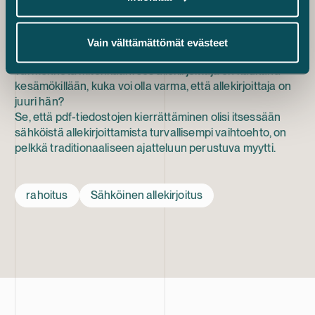
Kukaan ei tietenkään kiellä jatkamasta niitä, mutta
niihinkin liittyy luotettavuusriskejä – jopa suurempia
riskejä kuin sähköiseen allekirjoittamiseen.
Vain välttämättömät evästeet
Allekirjoittajan tosiasiallista henkilöllisyyttä ei usein
varmenneta mitenkään. Jos allekirjoittaja on kaukana
kesämökillään, kuka voi olla varma, että allekirjoittaja on
juuri hän?
Se, että pdf-tiedostojen kierrättäminen olisi itsessään
sähköistä allekirjoittamista turvallisempi vaihtoehto, on
pelkkä traditionaaliseen ajatteluun perustuva myytti.
rahoitus
Sähköinen allekirjoitus