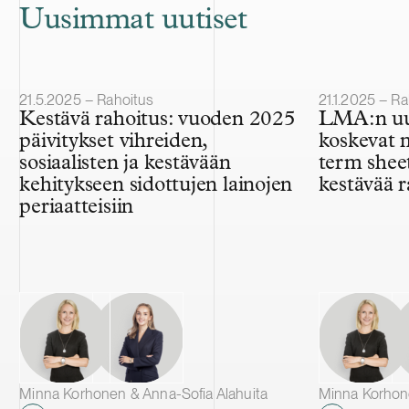
Uusimmat uutiset
Julkaistu
Julkaistu
21.5.2025 – Rahoitus
21.1.2025 – R
Kestävä rahoitus: vuoden 2025
LMA:n uud
päivitykset vihreiden,
koskevat m
sosiaalisten ja kestävään
term sheet
kehitykseen sidottujen lainojen
kestävää r
periaatteisiin
Minna Korhonen & Anna-Sofia Alahuita
Minna Korhone