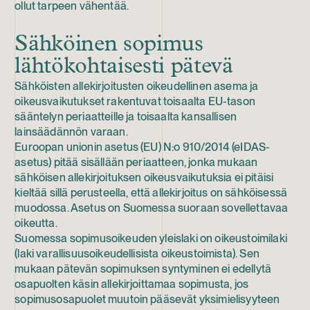
ollut tarpeen vähentää.
Sähköinen sopimus
lähtökohtaisesti pätevä
Sähköisten allekirjoitusten oikeudellinen asema ja
oikeusvaikutukset rakentuvat toisaalta EU-tason
sääntelyn periaatteille ja toisaalta kansallisen
lainsäädännön varaan.
Euroopan unionin asetus (EU) N:o 910/2014 (eIDAS-
asetus) pitää sisällään periaatteen, jonka mukaan
sähköisen allekirjoituksen oikeusvaikutuksia ei pitäisi
kieltää sillä perusteella, että allekirjoitus on sähköisessä
muodossa. Asetus on Suomessa suoraan sovellettavaa
oikeutta.
Suomessa sopimusoikeuden yleislaki on oikeustoimilaki
(laki varallisuusoikeudellisista oikeustoimista). Sen
mukaan pätevän sopimuksen syntyminen ei edellytä
osapuolten käsin allekirjoittamaa sopimusta, jos
sopimusosapuolet muutoin pääsevät yksimielisyyteen