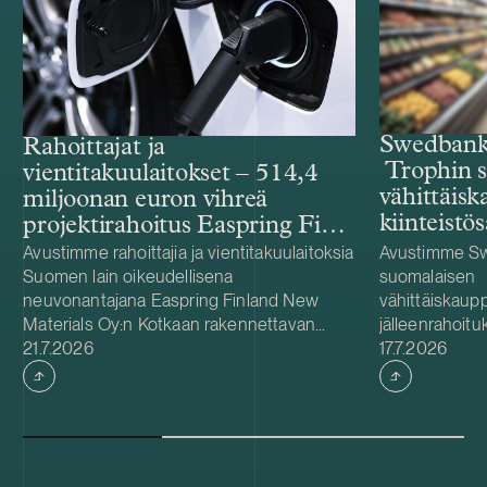
Swedbank
Rahoittajat ja
Trophin s
vientitakuulaitokset – 514,4
vähittäiskau
miljoonan euron vihreä
kiinteistö
projektirahoitus Easpring Finland
New Materialsin CAM-
Avustimme rahoittajia ja vientitakuulaitoksia
Avustimme Sw
Suomen lain oikeudellisena
suomalaisen
tehtaalle
neuvonantajana Easpring Finland New
vähittäiskaupp
Materials Oy:n Kotkaan rakennettavan
jälleenrahoitu
Julkaistu
Julkaistu
katodiaktiivimateriaalia (CAM) valmistavan
21.7.2026
Trophin suoma
17.7.2026
tehtaan kehittämiseen ja rakentamiseen
omistuksessa.
liittyvässä 514,4 miljoonan euron vihreässä
johtava päivit
projektirahoituksessa. Lainanottaja
vähittäiskaupp
Easpring Finland New Materials on Beijing
kiinteistöyhti
Easpring Material Technologyn, Finnish
kuuluu 278 ko