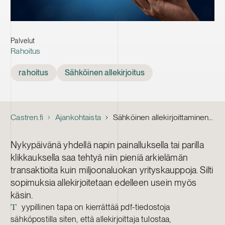
Palvelut
Rahoitus
Tags
rahoitus
Sähköinen allekirjoitus
Castren.fi
Ajankohtaista
Sähköinen allekirjoittaminen: Joko pdf-kierrokset voisi lopettaa?
Nykypäivänä yhdellä napin painalluksella tai parilla
klikkauksella saa tehtyä niin pieniä arkielämän
transaktioita kuin miljoonaluokan yrityskauppoja. Silti
sopimuksia allekirjoitetaan edelleen usein myös
käsin.
yypillinen tapa on kierrättää pdf-tiedostoja
T
sähköpostilla siten, että allekirjoittaja tulostaa,