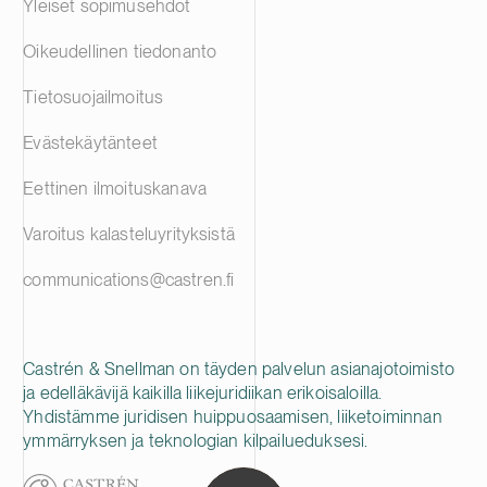
Yleiset sopimusehdot
Oikeudellinen tiedonanto
Tietosuojailmoitus
Evästekäytänteet
Eettinen ilmoituskanava
Varoitus kalasteluyrityksistä
communications@castren.fi
Castrén & Snellman on täyden palvelun asianajotoimisto
ja edelläkävijä kaikilla liikejuridiikan erikoisaloilla.
Yhdistämme juridisen huippuosaamisen, liiketoiminnan
ymmärryksen ja teknologian kilpailueduksesi.