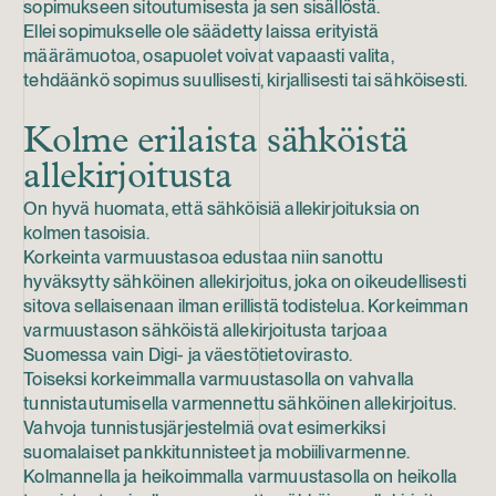
sopimukseen sitoutumisesta ja sen sisällöstä.
Ellei sopimukselle ole säädetty laissa erityistä
määrämuotoa, osapuolet voivat vapaasti valita,
tehdäänkö sopimus suullisesti, kirjallisesti tai sähköisesti.
Kolme erilaista sähköistä
allekirjoitusta
On hyvä huomata, että sähköisiä allekirjoituksia on
kolmen tasoisia.
Korkeinta varmuustasoa edustaa niin sanottu
hyväksytty sähköinen allekirjoitus, joka on oikeudellisesti
sitova sellaisenaan ilman erillistä todistelua. Korkeimman
varmuustason sähköistä allekirjoitusta tarjoaa
Suomessa vain Digi- ja väestötietovirasto.
Toiseksi korkeimmalla varmuustasolla on vahvalla
tunnistautumisella varmennettu sähköinen allekirjoitus.
Vahvoja tunnistusjärjestelmiä ovat esimerkiksi
suomalaiset pankkitunnisteet ja mobiilivarmenne.
Kolmannella ja heikoimmalla varmuustasolla on heikolla