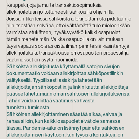
Kauppakirjoja ja muita transaktiosopimuksia
allekirjoitetaan jo tottuneesti sähköisillä ohjelmilla.
Joissain tilanteissa sähköistä allekirjoittamista pidetään jo
niin itsestään selvänä, ettei välttämättä tule mieleenkään
varmistaa etukäteen, hyväksyvätkö kaikki osapuolet
tämän menetelmän. Vaikka osapuolilla on lain mukaan
täysi vapaus sopia asioista ilman perinteisiä käsintehtyjä
allekirjoituksia, transaktioissa eri osapuolten prosessit ja
vaatimukset on syytä huomioida.
Sähköistä allekirjoitusta käyttämällä satojen sivujen
dokumentaatio voidaan allekirjoittaa sähköpostilinkin
välityksellä. Tyypillisesti asiakirja lähetetään
allekirjoittajan sähköpostiin, ja linkin kautta allekirjoittaja
pääsee lähettämään oman sähköisen allekirjoituksensa.
Tähän voidaan liittää vaatimus vahvasta
tunnistautumisesta.
Sähköinen allekirjoittaminen säästää aikaa, vaivaa ja
rahaa silloin, kun kaikki osapuolet eivät ole samassa
tilassa. Pandemia-aika on lisännyt painetta sähköisen
allekirjoittamisen käyttöön, kun fyysisiä kontakteja on