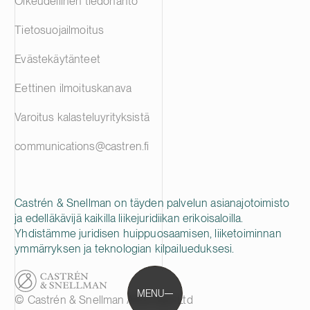
Oikeudellinen tiedonanto
Tietosuojailmoitus
Evästekäytänteet
Eettinen ilmoituskanava
Varoitus kalasteluyrityksistä
communications@castren.fi
Castrén & Snellman on täyden palvelun asianajotoimisto
ja edelläkävijä kaikilla liikejuridiikan erikoisaloilla.
Yhdistämme juridisen huippuosaamisen, liiketoiminnan
ymmärryksen ja teknologian kilpailueduksesi.
MENU
© Castrén & Snellman Attorneys Ltd