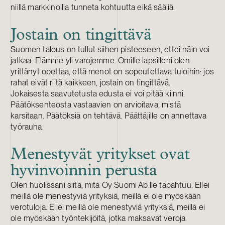
niillä markkinoilla tunneta kohtuutta eikä sääliä.
Jostain on tingittävä
Suomen talous on tullut siihen pisteeseen, ettei näin voi
jatkaa. Elämme yli varojemme. Omille lapsilleni olen
yrittänyt opettaa, että menot on sopeutettava tuloihin: jos
rahat eivät riitä kaikkeen, jostain on tingittävä.
Jokaisesta saavutetusta edusta ei voi pitää kiinni.
Päätöksenteosta vastaavien on arvioitava, mistä
karsitaan. Päätöksiä on tehtävä. Päättäjille on annettava
työrauha.
Menestyvät yritykset ovat
hyvinvoinnin perusta
Olen huolissani siitä, mitä Oy Suomi Ab:lle tapahtuu. Ellei
meillä ole menestyviä yrityksiä, meillä ei ole myöskään
verotuloja. Ellei meillä ole menestyviä yrityksiä, meillä ei
ole myöskään työntekijöitä, jotka maksavat veroja.