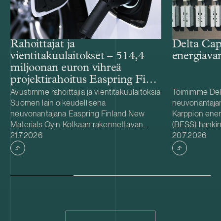
Rahoittajat ja
Delta Cap
vientitakuulaitokset – 514,4
energiava
miljoonan euron vihreä
projektirahoitus Easpring Finland
New Materialsin CAM-
Avustimme rahoittajia ja vientitakuulaitoksia
Toimimme Del
Suomen lain oikeudellisena
neuvonantaja
tehtaalle
neuvonantajana Easpring Finland New
Karppion energ
Materials Oy:n Kotkaan rakennettavan
(BESS) hankin
Julkaistu
Julkaistu
katodiaktiivimateriaalia (CAM) valmistavan
21.7.2026
Energyltä. Del
20.7.2026
tehtaan kehittämiseen ja rakentamiseen
hankkeen yhde
liittyvässä 514,4 miljoonan euron vihreässä
Foundationin
projektirahoituksessa. Lainanottaja
hanke sijaitse
Easpring Finland New Materials on Beijing
on 125 MW / 
Easpring Material Technologyn, Finnish
vastaa hankke
Minerals Groupin ja LG Energy Solutionin
käyttöönotost
omistama yhteisyritys. Rahoituksen myönsi
vuodelle 2027