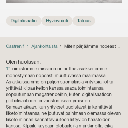
Tags
Digitalisaatio
Hyvinvointi
Talous
Castren.fi
Ajankohtaista
Miten pärjäämme nopeasti muuttuvassa maailmassa?
Olen huolissani.
oimistomme missiona on auttaa asiakkaitamme
T
menestymään nopeasti muuttuvassa maailmassa.
Asiakkaissamme on paljon suomalaisia yrityksiä, jotka
yrittävät kilpaa kellon kanssa saada toimintaansa
sopeutumaan megatrendeihin, kuten digitalisaatioon,
globalisaatioon tai väestön ikääntymiseen.
Samaan aikaan, kun yritykset uudistavat ja kehittävät
liiketoimintaansa, ne joutuvat painimaan olemassa olevan
liiketoiminnan kannattavuuteen liittyvien haasteiden
kanssa. Kilpailu käydään globaaleilla markkinoilla, eikä