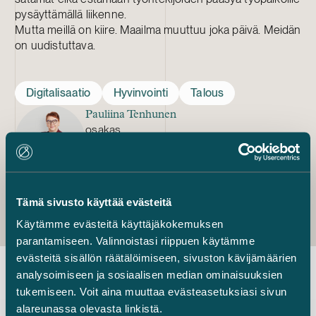
pysäyttämällä liikenne.
Mutta meillä on kiire. Maailma muuttuu joka päivä. Meidän
on uudistuttava.
Digitalisaatio
Hyvinvointi
Talous
Pauliina Tenhunen
osakas
+358 40 046 8114
pauliina.tenhunen@castren.fi
Tämä sivusto käyttää evästeitä
Käytämme evästeitä käyttäjäkokemuksen
parantamiseen. Valinnoistasi riippuen käytämme
evästeitä sisällön räätälöimiseen, sivuston kävijämäärien
analysoimiseen ja sosiaalisen median ominaisuuksien
tukemiseen. Voit aina muuttaa evästeasetuksiasi sivun
Uusimmat uutiset
alareunassa olevasta linkistä.