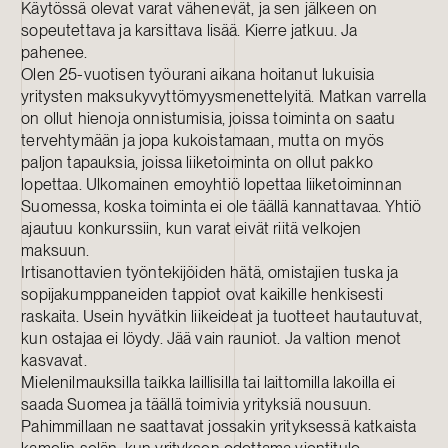
Käytössä olevat varat vähenevät, ja sen jälkeen on
sopeutettava ja karsittava lisää. Kierre jatkuu. Ja
pahenee.
Olen 25-vuotisen työurani aikana hoitanut lukuisia
yritysten maksukyvyttömyysmenettelyitä. Matkan varrella
on ollut hienoja onnistumisia, joissa toiminta on saatu
tervehtymään ja jopa kukoistamaan, mutta on myös
paljon tapauksia, joissa liiketoiminta on ollut pakko
lopettaa. Ulkomainen emoyhtiö lopettaa liiketoiminnan
Suomessa, koska toiminta ei ole täällä kannattavaa. Yhtiö
ajautuu konkurssiin, kun varat eivät riitä velkojen
maksuun.
Irtisanottavien työntekijöiden hätä, omistajien tuska ja
sopijakumppaneiden tappiot ovat kaikille henkisesti
raskaita. Usein hyvätkin liikeideat ja tuotteet hautautuvat,
kun ostajaa ei löydy. Jää vain rauniot. Ja valtion menot
kasvavat.
Mielenilmauksilla taikka laillisilla tai laittomilla lakoilla ei
saada Suomea ja täällä toimivia yrityksiä nousuun.
Pahimmillaan ne saattavat jossakin yrityksessä katkaista