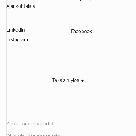
toimittamaan materiaaleja johtaville
Ajankohtaista
akkuvalmistajille eri puolilla Eurooppaa.
LinkedIn
Facebook
Instagram
Takaisin ylös ⬏
Yleiset sopimusehdot