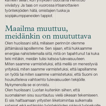
kamelin selän, kun yrityksen odottama vientitulo
viivästyy. Ja taas on vuorossa irtisanottavien
työntekijöiden hätä, omistajien tuska ja
sopijakumppaneiden tappiot.
Maailma muuttuu,
meidänkin on muututtava
Olen huolissani siitä, millaisen perinnön olemme
jättämässä lapsillemme. Sen sijaan, että hukkaamme
energiaa nahistelemalla siitä, mitä on tapahtunut tai kuka
teki mitäkin, meidän tulisi katsoa tulevaisuuteen.
Miten saamme varmistetuksi, että meillä on menestyviä
yrityksiä, miten saamme varmistetuksi, että lapsillamme
on työtä tai miten saamme varmistetuksi, että Suomi on
houkutteleva vaihtoehto tulevaisuuden tekijöille.
Nykymenolla se ei onnistu.
Olen huolissani. Luotan kuitenkin siihen, että
suomalainen sisu suuntautuu vielä oikeaan tekemiseen.
Ei siis haittaamaan yritysten liiketoimintaa sulkemalla
satamat eikä estämään työntekijöiden pääsyä työpaikoille