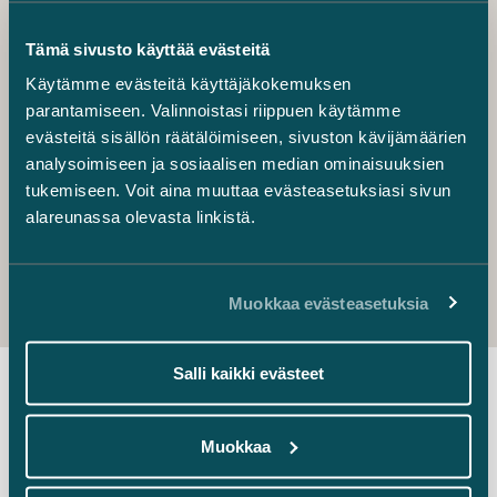
odotettavissa muutoksia. Lisäksi EU-asetukset eivät
brexitin jälkeen ole enää ilman erillistä sopimusta
Tämä sivusto käyttää evästeitä
Britanniassa soveltuvaa oikeutta.
Käytämme evästeitä käyttäjäkokemuksen
Blogi julkaistiin alunperin
Directors’ Institute of Finlandin
parantamiseen. Valinnoistasi riippuen käytämme
(DIF) kumppaniblogissa 15.8.2016
evästeitä sisällön räätälöimiseen, sivuston kävijämäärien
analysoimiseen ja sosiaalisen median ominaisuuksien
tukemiseen. Voit aina muuttaa evästeasetuksiasi sivun
BREXIT
EU
hallituksen jäsen
alareunassa olevasta linkistä.
Muokkaa evästeasetuksia
Salli kaikki evästeet
Uusimmat uutiset
Muokkaa