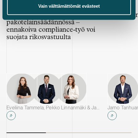
Vain välttämättömät evästeet
Julkaistu
Julkaistu
22.6.2026 – Rikosprosessit ja sisäiset tutkinnat
18.6.2026
Huolellisuusvelvoite
Murros on
pakotelainsäädännössä –
ennakoiva compliance-työ voi
suojata rikosvastuulta
Eveliina Tammela, Pekko Linnanmäki & Janina Assor
Jarno Tanhua