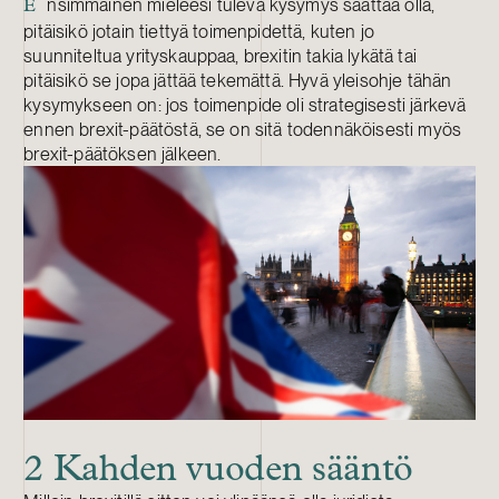
nsimmäinen mieleesi tuleva kysymys saattaa olla,
E
pitäisikö jotain tiettyä toimenpidettä, kuten jo
suunniteltua yrityskauppaa, brexitin takia lykätä tai
pitäisikö se jopa jättää tekemättä. Hyvä yleisohje tähän
kysymykseen on: jos toimenpide oli strategisesti järkevä
ennen brexit-päätöstä, se on sitä todennäköisesti myös
brexit-päätöksen jälkeen.
2 Kahden vuoden sääntö