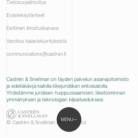
Tietosuojailmoitus
Evästekäytänteet
Eettinen ilmoituskanava
Varoitus kalasteluyrityksistä
communications@castren.fi
Castrén & Snellman on täyden palvelun asianajotoimisto
ja edelläkävijä kaikilla liikejuridiikan erikoisaloilla.
Yhdistämme juridisen huippuosaamisen, liiketoiminnan
ymmärryksen ja teknologian kilpailueduksesi.
MENU
© Castrén & Snellman Attorneys Ltd