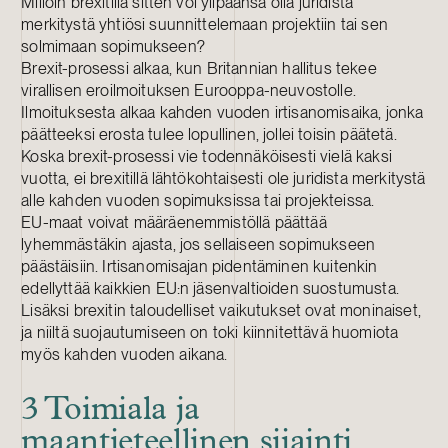
Milloin brexitillä sitten voi ylipäänsä olla juridista
merkitystä yhtiösi suunnittelemaan projektiin tai sen
solmimaan sopimukseen?
Brexit-prosessi alkaa, kun Britannian hallitus tekee
virallisen eroilmoituksen Eurooppa-neuvostolle.
Ilmoituksesta alkaa kahden vuoden irtisanomisaika, jonka
päätteeksi erosta tulee lopullinen, jollei toisin päätetä.
Koska brexit-prosessi vie todennäköisesti vielä kaksi
vuotta, ei brexitillä lähtökohtaisesti ole juridista merkitystä
alle kahden vuoden sopimuksissa tai projekteissa.
EU-maat voivat määräenemmistöllä päättää
lyhemmästäkin ajasta, jos sellaiseen sopimukseen
päästäisiin. Irtisanomisajan pidentäminen kuitenkin
edellyttää kaikkien EU:n jäsenvaltioiden suostumusta.
Lisäksi brexitin taloudelliset vaikutukset ovat moninaiset,
ja niiltä suojautumiseen on toki kiinnitettävä huomiota
myös kahden vuoden aikana.
3 Toimiala ja
maantieteellinen sijainti