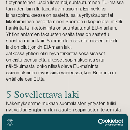
tietynasteinen, usein lievempi, suhtautuminen EU-maissa
tai niiden lain alla tapahtuviin asioihin. Esimerkiksi
lainasopimuksessa on saatettu sallia yrityskaupat tai
liiketoiminnan harjoittaminen Suomen ulkopuolella, mikäli
hankinta tai liiketoiminta on suuntautunut EU-maahan.
Yhtiön antamien takausten osalta taas on saatettu
suostua muun kuin Suomen lain soveltumiseen, mikäli
laki on ollut jonkin EU-maan laki.
Jatkossa yhtiösi olisi hyvä tarkistaa sekä sisäiset
ohjeistuksensa että ulkoiset sopimuksensa siitä
näkökulmasta, onko niissä oleva EU-maininta
asianmukainen myös siinä vaiheessa, kun Britannia ei
enää ole osa EU:ta.
5 Sovellettava laki
Näkemyksemme mukaan suomalaisten yritysten tulisi
nyt välttää Englannin lain alaisten sopimusten tekemistä.
Keskipitkän ja pitkän aikavälin riskien pienentämiseksi on
järkevämpää valita sovellettavaksi laiksi Suomen tai
jonkin muun EU-maan laki, sillä Englannin lakiin on