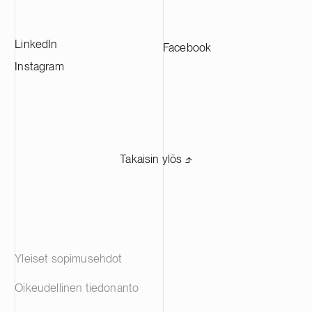
akkuvalmistajille eri puolilla Eurooppaa.
LinkedIn
Facebook
Instagram
Takaisin ylös ⬏
Yleiset sopimusehdot
Oikeudellinen tiedonanto