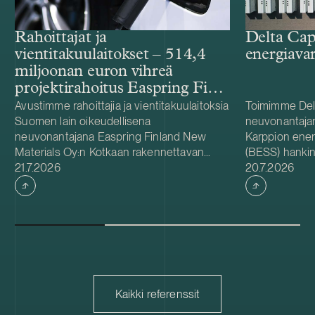
Rahoittajat ja
Delta Cap
vientitakuulaitokset – 514,4
energiava
miljoonan euron vihreä
projektirahoitus Easpring Finland
New Materialsin CAM-
Avustimme rahoittajia ja vientitakuulaitoksia
Toimimme Del
Suomen lain oikeudellisena
neuvonantaja
tehtaalle
neuvonantajana Easpring Finland New
Karppion energ
Materials Oy:n Kotkaan rakennettavan
(BESS) hankin
Julkaistu
Julkaistu
katodiaktiivimateriaalia (CAM) valmistavan
21.7.2026
Energyltä. Del
20.7.2026
tehtaan kehittämiseen ja rakentamiseen
hankkeen yhde
liittyvässä 514,4 miljoonan euron vihreässä
Foundationin
projektirahoituksessa. Lainanottaja
hanke sijaitse
Easpring Finland New Materials on Beijing
on 125 MW / 
Easpring Material Technologyn, Finnish
vastaa hankke
Minerals Groupin ja LG Energy Solutionin
käyttöönotost
omistama yhteisyritys. Rahoituksen myönsi
vuodelle 2027
kuusi kansainvälistä liikepankkia. Société
pitkäaikaisena
Kaikki referenssit
Générale toimi taloudellisena
Capacity on sv