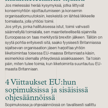
Jos mielessäsi herää kysymyksiä, jotka liittyvät
konserniyhtiön sijoittautumiseen ja konsernin
organisaatiomuutoksiin, keskeistä on lähteä liikkeelle
toimialasta, jolla yhtiösi toimii.
Jos yritys, jonka hallituksessa istut, toimii vahvasti
säännellyllä toimialalla, sen maantieteellisellä sijainnilla
Euroopassa on taas merkitystä brexitin jälkeen. Tällöin on
syytä pohtia erityisesti sitä, saako fyysisesti Britanniassa
sijaitsevan organisaation jäsen harjoittaa yhtiön
liiketoimintaa toisessa EU-maassa Britanniasta käsin,
esimerkiksi olemalla yhteydessä asiakkaaseen. Tai toisin
päin, miten tulee toimia, kun liiketoiminta suuntautuu EU-
maasta Britanniaan.
4 Viittaukset EU:hun
sopimuksissa ja sisäisissä
ohjesäännöissä
Sopimuksissa ja ohjesäännöissä on tavallisesti sallittu