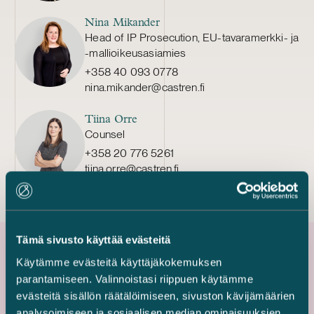
Nina Mikander
Head of IP Prosecution, EU-tavaramerkki- ja
-mallioikeusasiamies
+358 40 093 0778
nina.mikander@castren.fi
Tiina Orre
Counsel
+358 20 776 5261
tiina.orre@castren.fi
Tämä sivusto käyttää evästeitä
Käytämme evästeitä käyttäjäkokemuksen
Uusimmat referenssit
parantamiseen. Valinnoistasi riippuen käytämme
evästeitä sisällön räätälöimiseen, sivuston kävijämäärien
analysoimiseen ja sosiaalisen median ominaisuuksien