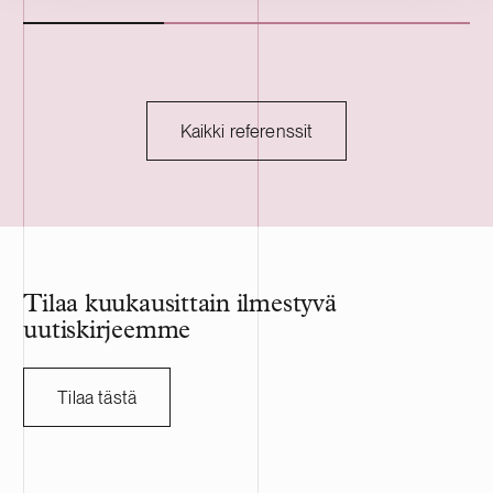
Swartling. Vuonna 2012 Ruotsissa
Avustamme An
perustettu ICIW on ruotsalainen treeni- ja
markkinointil
urheiluvaatebrändi. RevolutionRace on
mediaan ja ver
nopeasti kasvava ruotsalainen
juridisissa k
ulkoiluvaatebrändi, joka tarjoaa
on pörssiyhti
monikäyttöisiä tuotteita aktiiviseen
suomalaisen Al
Kaikki referenssit
elämäntyyliin. Yritys toimii digitaalisella
ASA:n fuusioi
suoramyyntimallilla (D2C) ja palvelee
johtava viinie
asiakkaita noin 40 maassa. Yhtiö on ollut
bränditalo Po
listattuna Nasdaq Tukholmassa vuodesta
vastuullisuud
2021 lähtien.
maailmanlaajui
laaja portfolio
Koskenkorva, L
Tilaa kuukausittain ilmestyvä
Out, Ruby Zin
uutiskirjeemme
ja Falling Feat
markkinalle.
Tilaa tästä