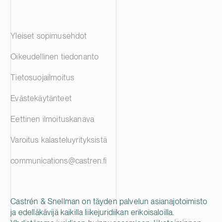
Yleiset sopimusehdot
Oikeudellinen tiedonanto
Tietosuojailmoitus
Evästekäytänteet
Eettinen ilmoituskanava
Varoitus kalasteluyrityksistä
communications@castren.fi
Castrén & Snellman on täyden palvelun asianajotoimisto
ja edelläkävijä kaikilla liikejuridiikan erikoisaloilla.