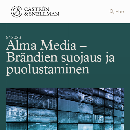
Front page
Hae
9.1.2026
Alma Media –
Brändien suojaus ja
puolustaminen