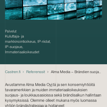
Palvelut
Kuluttaja- ja
markkinointioikeus
,
IP-riidat
,
IP-suojaus
,
Immateriaalioikeudet
Castren.fi
Referenssit
Alma Media – Brändien suojaus ja puolustaminen
Avustamme Alma Media Oyj:tä ja sen konserniyhtiöitä
tavaramerkkien ja muiden immateriaalioikeuksien
suojaus- ja loukkausasioissa sekä brändisalkun hallintaan
kysymyksissä. Olemme olleet mukana myös luomassa
yhtiön brändistrategiaa ja hoitaneet