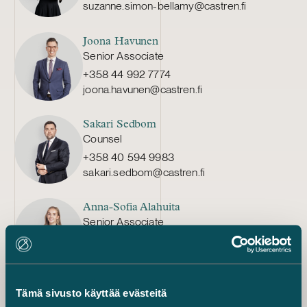
suzanne.simon-bellamy@castren.fi
Joona Havunen
Senior Associate
+358 44 992 7774
joona.havunen@castren.fi
Sakari Sedbom
Counsel
+358 40 594 9983
sakari.sedbom@castren.fi
Anna-Sofia Alahuita
Senior Associate
+358 20 776 5424
anna-sofia.alahuita@castren.fi
Salla Koskela
Tämä sivusto käyttää evästeitä
Senior Associate