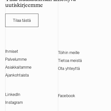
sen vuosittain
uutiskirjeemme
miljardia Ruo
HANZA:a tässä
ruotsalaisen a
Tilaa tästä
kanssa.
Ihmiset
Töihin meille
Palvelumme
Tietoa meistä
Asiakkaitamme
Ota yhteyttä
Ajankohtaista
LinkedIn
Facebook
Instagram