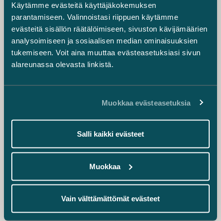
Käytämme evästeitä käyttäjäkokemuksen
+358 40 026 1109
parantamiseen. Valinnoistasi riippuen käytämme
salla.koskela@castren.fi
evästeitä sisällön räätälöimiseen, sivuston kävijämäärien
analysoimiseen ja sosiaalisen median ominaisuuksien
Ville Kukkonen
tukemiseen. Voit aina muuttaa evästeasetuksiasi sivun
Senior Associate
alareunassa olevasta linkistä.
+358 20 776 5497
ville.kukkonen@castren.fi
Muokkaa evästeasetuksia
Werner Laitinen
Associate
+358 20 776 5132
Salli kaikki evästeet
werner.laitinen@castren.fi
Muokkaa
Samuli Salminen
Senior Associate
+358 40 727 3600
Vain välttämättömät evästeet
samuli.salminen@castren.fi