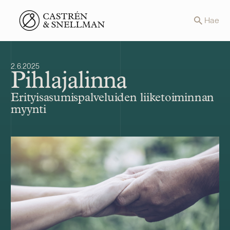
Front page
Hae
2.6.2025
Pihlajalinna
Erityisasumispalveluiden liiketoiminnan
myynti