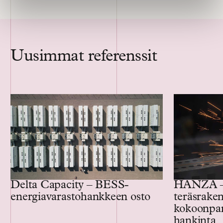
Uusimmat referenssit
Delta Capacity – BESS-
HANZA – 
energiavarastohankkeen osto
teräsraken
kokoonpan
hankinta