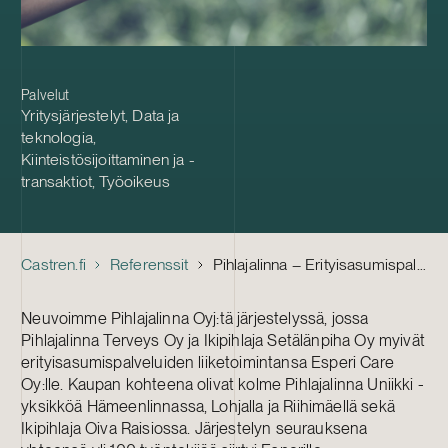
Palvelut
Yritysjärjestelyt
,
Data ja
teknologia
,
Kiinteistösijoittaminen ja -
transaktiot
,
Työoikeus
Castren.fi
Referenssit
Pihlajalinna – Erityisasumispalveluiden liiketoiminnan myynti
Neuvoimme Pihlajalinna Oyj:tä järjestelyssä, jossa
Pihlajalinna Terveys Oy ja Ikipihlaja Setälänpiha Oy myivät
erityisasumispalveluiden liiketoimintansa Esperi Care
Oy:lle. Kaupan kohteena olivat kolme Pihlajalinna Uniikki -
yksikköä Hämeenlinnassa, Lohjalla ja Riihimäellä sekä
Ikipihlaja Oiva Raisiossa. Järjestelyn seurauksena