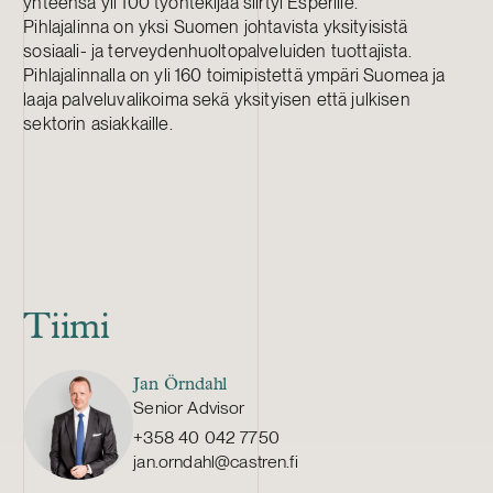
yhteensä yli 100 työntekijää siirtyi Esperille.
Pihlajalinna on yksi Suomen johtavista yksityisistä
sosiaali- ja terveydenhuoltopalveluiden tuottajista.
Pihlajalinnalla on yli 160 toimipistettä ympäri Suomea ja
laaja palveluvalikoima sekä yksityisen että julkisen
sektorin asiakkaille.
Tiimi
Jan Örndahl
Senior Advisor
+358 40 042 7750
jan.orndahl@castren.fi