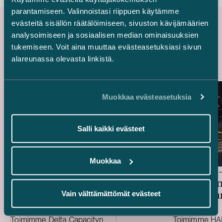
parantamiseen. Valinnoistasi riippuen käytämme
evästeitä sisällön räätälöimiseen, sivuston kävijämäärien
analysoimiseen ja sosiaalisen median ominaisuuksien
Uusimmat referenssit
tukemiseen. Voit aina muuttaa evästeasetuksiasi sivun
alareunassa olevasta linkistä.
Muokkaa evästeasetuksia
Salli kaikki evästeet
Muokkaa
Delta Capacity – BESS-
HANZA – 
energiavarastohankkeen osto
teräsraken
Vain välttämättömät evästeet
kokoonpan
hankinta
Toimimme Delta Capacityn
Toimimme HA