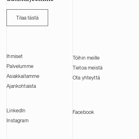
miljardia Ruo
HANZA:a tässä
ruotsalaisen a
Tilaa tästä
kanssa.
Ihmiset
Töihin meille
Palvelumme
Tietoa meistä
Asiakkaitamme
Ota yhteyttä
Ajankohtaista
LinkedIn
Facebook
Instagram