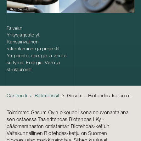
Palvelut
Yritysjärjestelyt
,
Kansainvälinen
rakentaminen ja projektit
,
Ympäristö, energia ja vihreä
siirtymä
,
Energia
,
Vero ja
strukturointi
Castren.fi
Referenssit
Gasum – Biotehdas-ketjun osto
Toimimme Gasum Oy:n oikeudellisena neuvonantajana
sen ostaessa Taaleritehdas Biotehdas I Ky -
pääomarahaston omistaman Biotehdas-ketjun.
Valtakunnallinen Biotehdas-ketju on Suomen
biokaasualan markkinajohtaja. Siihen kuuluvat