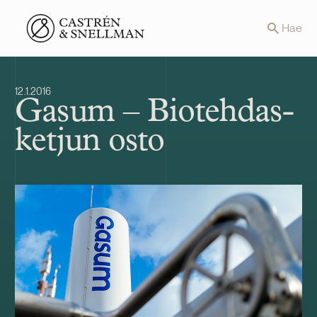
Front page
Hae
12.1.2016
Gasum – Biotehdas-
ketjun osto