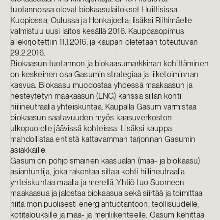
tuotannossa olevat biokaasulaitokset Huittisissa,
Kuopiossa, Oulussa ja Honkajoella; lisäksi Riihimäelle
valmistuu uusi laitos kesällä 2016. Kauppasopimus
allekirjoitettiin 11.1.2016, ja kaupan oletetaan toteutuvan
29.2.2016.
Biokaasun tuotannon ja biokaasumarkkinan kehittäminen
on keskeinen osa Gasumin strategiaa ja liiketoiminnan
kasvua. Biokaasu muodostaa yhdessä maakaasun ja
nesteytetyn maakaasun (LNG) kanssa sillan kohti
hiilineutraalia yhteiskuntaa. Kaupalla Gasum varmistaa
biokaasun saatavuuden myös kaasuverkoston
ulkopuolelle jäävissä kohteissa. Lisäksi kauppa
mahdollistaa entistä kattavamman tarjonnan Gasumin
asiakkaille.
Gasum on pohjoismainen kaasualan (maa- ja biokaasu)
asiantuntija, joka rakentaa siltaa kohti hiilineutraalia
yhteiskuntaa maalla ja merellä. Yhtiö tuo Suomeen
maakaasua ja jalostaa biokaasua sekä siirtää ja toimittaa
niitä monipuolisesti energiantuotantoon, teollisuudelle,
kotitalouksille ja maa- ja meriliikenteelle. Gasum kehittää