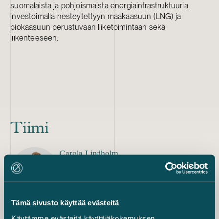
suomalaista ja pohjoismaista energiainfrastruktuuria
investoimalla nesteytettyyn maakaasuun (LNG) ja
biokaasuun perustuvaan liiketoimintaan sekä
liikenteeseen.
Tiimi
Carola Lindholm
osakas
+358 40 537 4071
carola.lindholm@castren.fi
Tämä sivusto käyttää evästeitä
Käytämme evästeitä käyttäjäkokemuksen