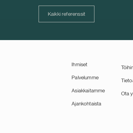
ppukehityksestä ja
Suomessa. Suomi on Trophil
sta, joka on suunniteltu
kehittyvä ja strategisesti tä
Kaikki referenssit
27, sekä toimii hankkeen
markkina, ja sen osuus yhti
ena hankekehittäjänä. Delta
vuokratuotoista ja kiinteistö
 sveitsiläinen suurten
on noin 30 prosenttia.
järjestelmien kehittäjä.
hvistaa Delta Capacityn
hjoismaista portfoliota.
Ihmiset
Töihi
Palvelumme
Tieto
Asiakkaitamme
Ota y
Ajankohtaista