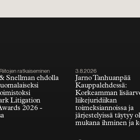
Julkaistu
Riitojen ratkaiseminen
3.8.2026
& Snellman ehdolla
Jarno Tanhuanpää
uomalaiseksi
Kauppalehdessä:
toimistoksi
Korkeamman lisäarv
k Litigation
liikejuridiikan
Awards 2026 -
toimeksiannoissa ja
sa
järjestelyissä täytyy ol
mukana ihminen ja 