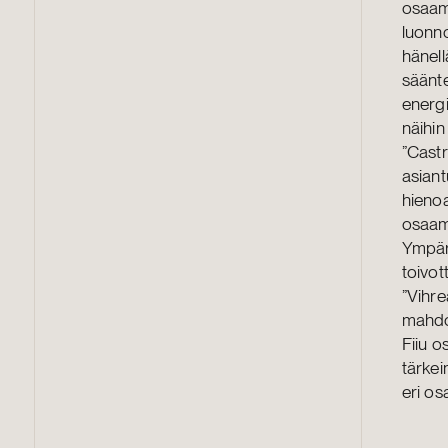
osaami
luonno
hänell
säänte
energi
näihin
”Cast
asiant
hienoa
osaami
Ympäri
toivot
”Vihre
mahdol
Fiiu 
tärke
eri os