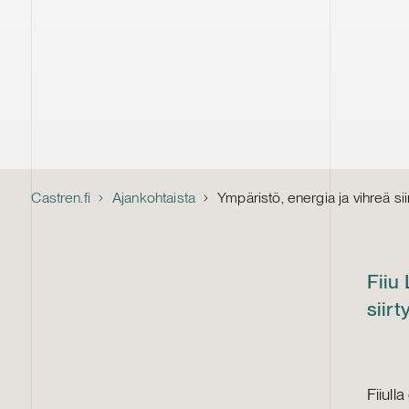
Castren.fi
Ajankohtaista
Ympäristö, energia ja vihreä si
Fiiu
siir
Fiiul