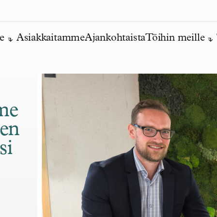
e
Asiakkaitamme
Ajankohtaista
Töihin meille
mme
nen
si