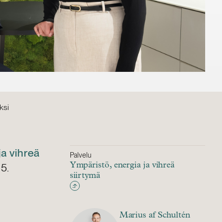
ksi
ja vihreä
Palvelu
25.
Ympäristö, energia ja vihreä
siirtymä
Marius af Schultén