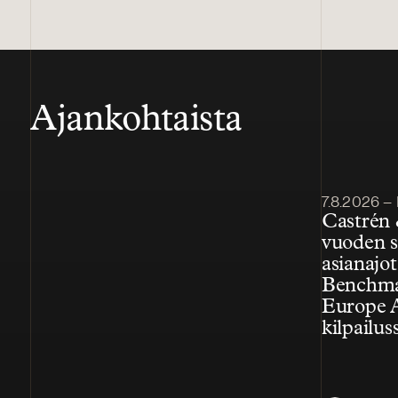
Ajankohtaista
Julkaistu
7.8.2026 – 
Castrén 
vuoden s
asianajo
Benchmar
Europe 
kilpailus