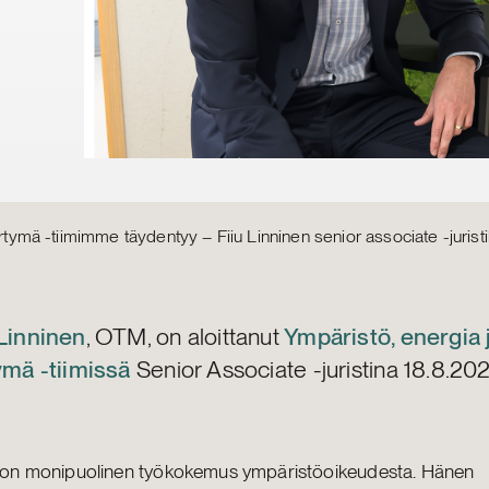
irtymä -tiimimme täydentyy – Fiiu Linninen senior associate -juristi
 Linninen
, OTM, on aloittanut
Ympäristö, energia 
tymä -tiimissä
Senior Associate -juristina 18.8.20
la on monipuolinen työkokemus ympäristöoikeudesta. Hänen