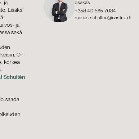
- ja
osakas
ö. Lisäksi
+358 40 565 7034
tä
marius.schulten@castren.fi
aivos- ja
sessa sekä
euden
keisiin. On
s, korkea
u.
f Schultén
ilo saada
öoikeuden