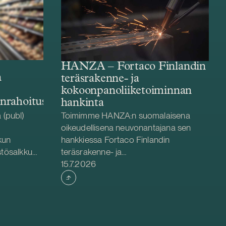
HANZA – Fortaco Finlandin
n
teräsrakenne- ja
kokoonpanoliiketoiminnan
enrahoitus
hankinta
(publ)
Toimimme HANZA:n suomalaisena
oikeudellisena neuvonantajana sen
kun
hankkiessa Fortaco Finlandin
stösalkku
teräsrakenne- ja
Julkaistu
äryhtiöiden
kokoonpanoliiketoiminnat. Järjestely
15.7.2026
hjoismaiden
toteutetaan liiketoiminta- ja
pavetoisiin
osakekauppana, ja se kattaa Fortaco
 keskittyvä
Finlandin teräsrakenne- ja
stösalkkuun
kokoonpanoliiketoiminnat Suomessa
ssa ja
sekä kahden virolaisen ja kahden