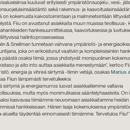
salueisiinsa kuuluvat erityisesti ympäristönsuojelu-, vesi-, jäte
nsuojelulainsäädäntö sekä rakennus- ja kaavoituslainsäädänt
ä on kokemusta kaivostoimintaan ja malminetsintään liittyväs
lystä. Fiiu on avustanut asiakkaita muun muassa teollisuus-, k
ahankkeiden hankesuunnittelussa, kaavoituksessa ja luvituk
 liittyvissä hallintoprosesseissa.
rén & Snellman tunnetaan vahvana ympäristö- ja energiaoik
untijana, joka on erikoistunut vaativiin ja kompleksisiinkin hank
 päästä osaksi tiimiä, jossa yhdistyvät monipuolinen kokemu
staso ja aito into auttaa asiakkaita menestymään”, kertoo Fii
stö, energia ja vihreä siirtymä -tiimin vetäjä, osakas
Marius a
taa Fiiun lämpimästi tervetulleeksi:
ä siirtymä ja energiamurros luovat asiakkaillemme valtavia
lisuuksia, mutta myös monimutkaisia sääntelyhaasteita. On 
osaksi kasvavaa tiimiämme neuvomaan asiakkaitamme heidän
immissä hankkeissaan. Hänen laaja kokemuksensa ympärist
a-alueilta täydentää erinomaisesti tiimiämme. Tervetuloa Fiiu!”