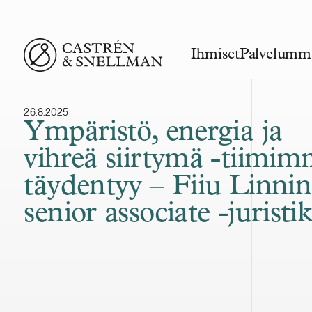
Ihmiset
Palvelumm
Front page
26.8.2025
Ympäristö, energia ja
vihreä siirtymä -tiimi
täydentyy – Fiiu Linni
senior associate -juristik