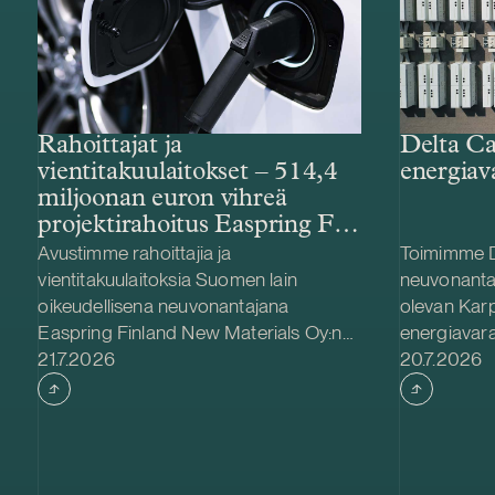
Rahoittajat ja
Delta Ca
vientitakuulaitokset – 514,4
energiav
miljoonan euron vihreä
projektirahoitus Easpring Finland
New Materialsin CAM-
Avustimme rahoittajia ja
Toimimme D
tehtaalle
vientitakuulaitoksia Suomen lain
neuvonanta
oikeudellisena neuvonantajana
olevan Kar
Easpring Finland New Materials Oy:n
energiavara
Julkaistu
Julkaistu
Kotkaan rakennettavan
21.7.2026
hankinnassa
20.7.2026
katodiaktiivimateriaalia (CAM)
Delta Capac
valmistavan tehtaan kehittämiseen ja
yhdessä Str
rakentamiseen liittyvässä 514,4
kanssa. Ka
miljoonan euron vihreässä
Teuvalla, j
projektirahoituksessa. Lainanottaja
/ 300 MWh.