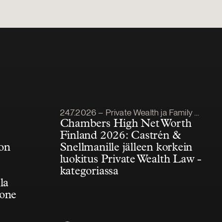
Julkaistu
24.7.2026 – Private Wealth ja Family Office
Chambers High Net Worth
Finland 2026: Castrén &
on
Snellmanille jälleen korkein
luokitus Private Wealth Law -
kategoriassa
la
kone