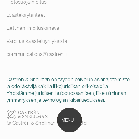
Tietosuojailmoitus
Evästekäytänteet
Eettinen ilmoituskanava
Varoitus kalasteluyrityksistä
communications@castren.fi
Castrén & Snellman on täyden palvelun asianajotoimisto
ja edelläkävijä kaikilla liikejuridiikan erikoisaloilla.
Yhdistämme juridisen huippuosaamisen, liiketoiminnan
ymmärryksen ja teknologian kilpailueduksesi.
MENU
© Castrén & Snellman Attorneys Ltd