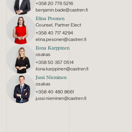
+358 20 776 5216
benjamin.bade@castren.fi
Elina Pesonen
Counsel, Partner Elect
+358 40 717 4294
elina.pesonen@castren.fi
Ilona Karppinen
osakas
+358 50 357 0514
ilona.karppinen@castren.fi
Jussi Nieminen
osakas
+358 40 480 8661
jussi.nieminen@castren.fi