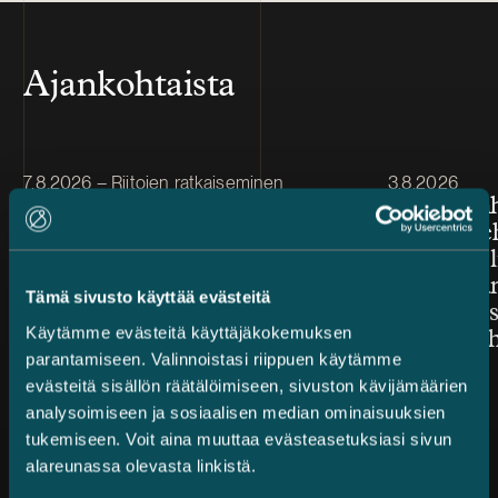
Ajankohtaista
Julkaistu
Julkaistu
7.8.2026 – Riitojen ratkaiseminen
3.8.2026
Castrén & Snellman ehdolla
Jarno Tan
vuoden suomalaiseksi
Kauppale
asianajotoimistoksi Benchmark
lisäarvon l
Litigation Europe Awards
toimeksian
Tämä sivusto käyttää evästeitä
2026 -kilpailussa
järjestelyi
Käytämme evästeitä käyttäjäkokemuksen
mukana ih
parantamiseen. Valinnoistasi riippuen käytämme
evästeitä sisällön räätälöimiseen, sivuston kävijämäärien
analysoimiseen ja sosiaalisen median ominaisuuksien
tukemiseen. Voit aina muuttaa evästeasetuksiasi sivun
alareunassa olevasta linkistä.