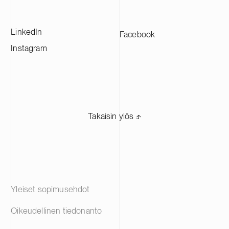
akkuvalmistajille eri puolilla Eurooppaa.
LinkedIn
Facebook
Instagram
Takaisin ylös ⬏
Yleiset sopimusehdot
Oikeudellinen tiedonanto