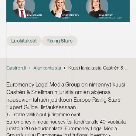
Tags
Luokitukset
Rising Stars
Castren.fi
Ajankohtaista
Kuusi lahjakasta Castrén & Snellmanin juristia mukana Europe Rising Stars -listauksessa
Euromoney Legal Media Group on nimennyt kuusi
Castrén & Snellmanin juristia omien alojensa
nousevien tähtien joukkoon Europe Rising Stars
Expert Guide -listauksessaan.
istalle valikoidut juristimme ovat
L
Euromoney nimeää nouseviksi tähdiksi alle 40-vuotiaita
juristeja 20 oikeudenalalta. Euromoney Legal Media
Group kuuluu Euromoney Institutional Investor -