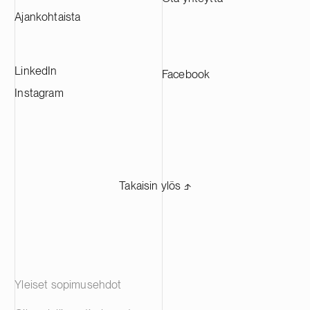
toimittamaan materiaaleja johtaville
Ajankohtaista
akkuvalmistajille eri puolilla Eurooppaa.
LinkedIn
Facebook
Instagram
Takaisin ylös ⬏
Yleiset sopimusehdot