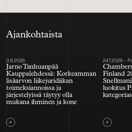
Ajankohtaista
Julkaistu
Julkaistu
3.8.2026
24.7.2026 – Pr
Jarno Tanhuanpää
Chambers
Kauppalehdessä: Korkeamman
Finland 2
lisäarvon liikejuridiikan
Snellmanil
toimeksiannoissa ja
luokitus P
järjestelyissä täytyy olla
kategorias
mukana ihminen ja kone