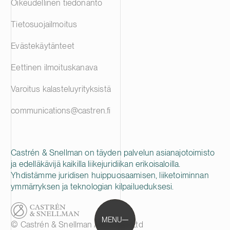
Oikeudellinen tiedonanto
Tietosuojailmoitus
Evästekäytänteet
Eettinen ilmoituskanava
Varoitus kalasteluyrityksistä
communications@castren.fi
Castrén & Snellman on täyden palvelun asianajotoimisto
ja edelläkävijä kaikilla liikejuridiikan erikoisaloilla.
Yhdistämme juridisen huippuosaamisen, liiketoiminnan
ymmärryksen ja teknologian kilpailueduksesi.
MENU
© Castrén & Snellman Attorneys Ltd