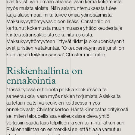
liian tiiviisti vain omaan alaansa, vaan kerää kokemusta
myös muista aloista. Näin asiantuntemuksesta tulee
laaja-alaisempaa, mikä tukee omaa ydinosaamista.
Maksukyvyttömyysasioiden lisäksi Christerille on
karttunut kokemusta muun muassa yhtiöoikeudesta ja
kiinteistötransaktioista sekä riita-asioista.
Maksukyvyttömyyteen liittyvät riidat ja oikeudenkäynnit
ovat juristien valtakuntaa. ”Oikeudenkäynnissä juristi on
kuin lääkäri leikkaussalissa”, Christer muotoilee.
Riskienhallinta on
ennakointia
”Tässä työssä ei hoideta pelkkiä konkursseja tai
saneerauksia, vaan myös riskien torjumista. Asiakkaita
autetaan paitsi vaikeuksien koittaessa myös
ennakoivasti”, Christer kertoo. Häntä kiinnostaa erityisesti
se, miten taloudellisissa vaikeuksissa oleva yhtiö
voitaisiin saada taas tolpilleen ja sen toiminta jatkumaan.
Riskienhallintaa on esimerkiksi se, että tilaaja varautuu