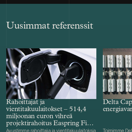
Uusimmat referenssit
Rahoittajat ja
Delta Cap
vientitakuulaitokset – 514,4
energiava
miljoonan euron vihreä
projektirahoitus Easpring Finland
New Materialsin CAM-
Avustimme rahoittajia ja vientitakuulaitoksia
Toimimme Del