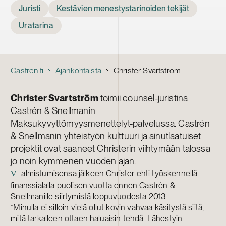
Juristi
Kestävien menestystarinoiden tekijät
Uratarina
Castren.fi
Ajankohtaista
Christer Svartström
Christer Svartström
toimii counsel-juristina
Castrén & Snellmanin
Maksukyvyttömyysmenettelyt-palvelussa. Castrén
& Snellmanin yhteistyön kulttuuri ja ainutlaatuiset
projektit ovat saaneet Christerin viihtymään talossa
jo noin kymmenen vuoden ajan.
almistumisensa jälkeen Christer ehti työskennellä
V
finanssialalla puolisen vuotta ennen Castrén &
Snellmanille siirtymistä loppuvuodesta 2013.
”Minulla ei silloin vielä ollut kovin vahvaa käsitystä siitä,
mitä tarkalleen ottaen haluaisin tehdä. Lähestyin