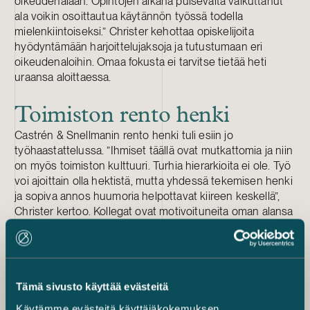
oikeudenalaan. Opintojen aikana puisevalta vaikuttanut
ala voikin osoittautua käytännön työssä todella
mielenkiintoiseksi.” Christer kehottaa opiskelijoita
hyödyntämään harjoittelujaksoja ja tutustumaan eri
oikeudenaloihin. Omaa fokusta ei tarvitse tietää heti
uraansa aloittaessa.
Toimiston rento henki
Castrén & Snellmanin rento henki tuli esiin jo
työhaastattelussa. ”Ihmiset täällä ovat mutkattomia ja niin
on myös toimiston kulttuuri. Turhia hierarkioita ei ole. Työ
voi ajoittain olla hektistä, mutta yhdessä tekemisen henki
ja sopiva annos huumoria helpottavat kiireen keskellä”,
Christer kertoo. Kollegat ovat motivoituneita oman alansa
huippuja, joiden kanssa voi matalalla kynnyksellä
sparrailla asioita.
Työnantajana Castrén & Snellman myös joustaa
erilaisissa elämäntilanteissa. Christer on juuri muuttanut
Turkuun muutamaksi vuodeksi puolisonsa opintojen takia
Tämä sivusto käyttää evästeitä
ja tekee töitä sieltä käsin etänä. Vastapainoa työlle
Käytämme evästeitä käyttäjäkokemuksen