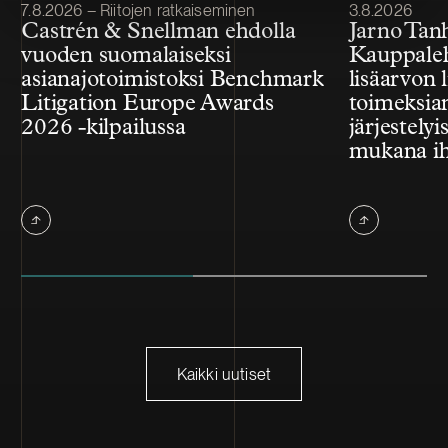
Julkaistu
Julkaistu
7.8.2026 – Riitojen ratkaiseminen
3.8.2026
Castrén & Snellman ehdolla
Jarno Tan
vuoden suomalaiseksi
Kauppale
asianajotoimistoksi Benchmark
lisäarvon l
Litigation Europe Awards
toimeksian
2026 -kilpailussa
järjestelyi
mukana ih
Kaikki uutiset