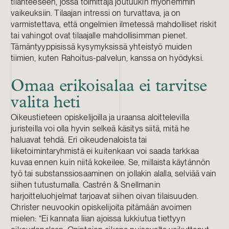
tilanteeseen, jossa toimittaja joutuukin myöhemmin
vaikeuksiin. Tilaajan intressi on turvattava, ja on
varmistettava, että ongelmien ilmetessä mahdolliset riskit
tai vahingot ovat tilaajalle mahdollisimman pienet.
Tämäntyyppisissä kysymyksissä yhteistyö muiden
tiimien, kuten Rahoitus-palvelun, kanssa on hyödyksi.
Omaa erikoisalaa ei tarvitse
valita heti
Oikeustieteen opiskelijoilla ja uraansa aloittelevilla
juristeilla voi olla hyvin selkeä käsitys siitä, mitä he
haluavat tehdä. Eri oikeudenaloista tai
liiketoimintaryhmistä ei kuitenkaan voi saada tarkkaa
kuvaa ennen kuin niitä kokeilee. Se, millaista käytännön
työ tai substanssiosaaminen on jollakin alalla, selviää vain
siihen tutustumalla. Castrén & Snellmanin
harjoitteluohjelmat tarjoavat siihen oivan tilaisuuden.
Christer neuvookin opiskelijoita pitämään avoimen
mielen: ”Ei kannata liian ajoissa lukkiutua tiettyyn