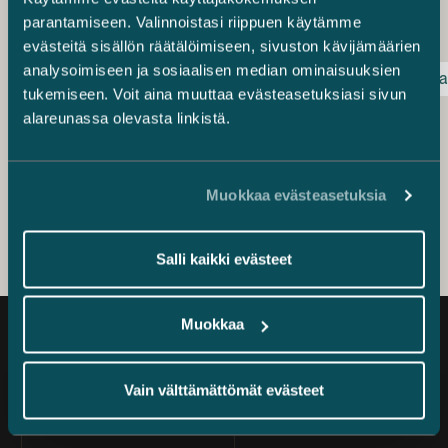
Christer löytää tenniskentältä.
parantamiseen. Valinnoistasi riippuen käytämme
evästeitä sisällön räätälöimiseen, sivuston kävijämäärien
analysoimiseen ja sosiaalisen median ominaisuuksien
Juristi
Kestävien menestystarinoiden tekijät
Urata
tukemiseen. Voit aina muuttaa evästeasetuksiasi sivun
Christer Svartström
alareunassa olevasta linkistä.
Counsel
+358 40 511 3303
christer.svartstrom@castren.fi
Muokkaa evästeasetuksia
Salli kaikki evästeet
Muokkaa
Ajankohtaista
Vain välttämättömät evästeet