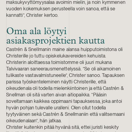
maksukyvyttömyysalaa avoimin mielin, ja noin kymmenen
vuoden kokemuksen perusteella voin sanoa, että se
kannatti”, Christer kertoo.
Oma ala löytyi
asiakasprojektien kautta
Castrén & Snellmanin maine alansa huipputoimistona oli
Christerille jo tuttu opiskelukavereiden kehuista.
Christerin aloittaessa toimistomme oli juuri mukana
Talvivaaran saneerausmenettelyssä. ”Se oli aikamoinen
tulikaste vastavalmistuneelle”, Christer sanoo. Tapauksen
parissa työskenteleminen näytti Christerille, että
oikeudenala oli todella mielenkiintoinen ja että Castrén &
Snellman oli sitä varten aivan aitiopaikka. ”Pääsin
soveltamaan kaikkea oppimaani tapauksessa, joka antoi
hyvän pohjan tulevalle uralleni. Olen ollut todella
tyytyväinen sekä Castrén & Snellmaniin että valitsemaani
oikeudenalaan”, hän jatkaa.
Christer kuitenkin pitää hyvänä sitä, ettei juristi keskity