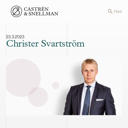
Front page
Hae
23.3.2023
Christer Svartström
Tags