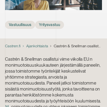
Tags
Vastuullisuus
Yritysvastuu
Castren.fi
Ajankohtaista
Castrén & Snellman osallistuu EU:n monimuotoisuuskuukauteen
Castrén & Snellman osallistui viime viikolla EU:n
monimuotoisuuskuukauteen järjestämällä paneelin,
jossa toimistomme työntekijät keskustelivat
yhtiömme strategiasta, arvoista ja
monimuotoisuudesta. Paneeli jatkoi toimistomme
sisäistä monimuotoisuustyötä, jonka tavoitteena on
parantaa henkilöstömme kokemusta
monimuotoisuudesta ja työyhteisöön kuulumisesta.
onimuotoisuudella on yhteys jokaiseen toimistomme