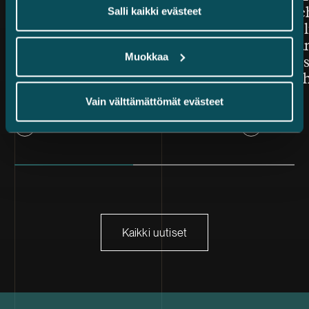
Salli kaikki evästeet
vuoden suomalaiseksi
Kauppale
asianajotoimistoksi Benchmark
lisäarvon l
Litigation Europe Awards
toimeksian
Muokkaa
2026 -kilpailussa
järjestelyi
mukana ih
Vain välttämättömät evästeet
Kaikki uutiset