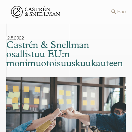
Front page
Hae
12.5.2022
Castrén & Snellman
osallistuu EU:n
monimuotoisuuskuukauteen