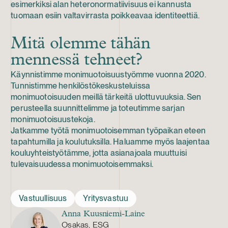
esimerkiksi alan heteronormatiivisuus ei kannusta
tuomaan esiin valtavirrasta poikkeavaa identiteettiä.
Mitä olemme tähän
mennessä tehneet?
Käynnistimme monimuotoisuustyömme vuonna 2020.
Tunnistimme henkilöstökeskusteluissa
monimuotoisuuden meillä tärkeitä ulottuvuuksia. Sen
perusteella suunnittelimme ja toteutimme sarjan
monimuotoisuustekoja.
Jatkamme työtä monimuotoisemman työpaikan eteen
tapahtumilla ja koulutuksilla. Haluamme myös laajentaa
kouluyhteistyötämme, jotta asianajoala muuttuisi
tulevaisuudessa monimuotoisemmaksi.
Vastuullisuus
Yritysvastuu
Anna Kuusniemi-Laine
Osakas, ESG