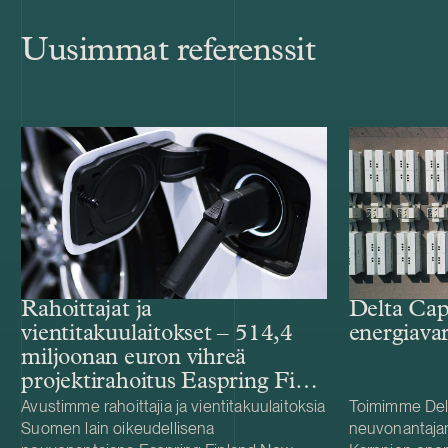
Uusimmat referenssit
Rahoittajat ja
Delta Cap
vientitakuulaitokset – 514,4
energiava
miljoonan euron vihreä
projektirahoitus Easpring Finland
New Materialsin CAM-
Avustimme rahoittajia ja vientitakuulaitoksia
Toimimme Del
Suomen lain oikeudellisena
neuvonantaja
tehtaalle