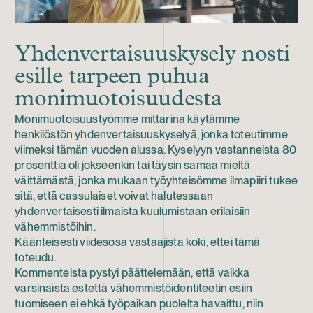
Yhdenvertaisuuskysely nosti
esille tarpeen puhua
monimuotoisuudesta
Monimuotoisuustyömme mittarina käytämme
henkilöstön yhdenvertaisuuskyselyä, jonka toteutimme
viimeksi tämän vuoden alussa. Kyselyyn vastanneista 80
prosenttia oli jokseenkin tai täysin samaa mieltä
väittämästä, jonka mukaan työyhteisömme ilmapiiri tukee
sitä, että cassulaiset voivat halutessaan
yhdenvertaisesti ilmaista kuulumistaan erilaisiin
vähemmistöihin.
Käänteisesti viidesosa vastaajista koki, ettei tämä
toteudu.
Kommenteista pystyi päättelemään, että vaikka
varsinaista estettä vähemmistöidentiteetin esiin
tuomiseen ei ehkä työpaikan puolelta havaittu, niin