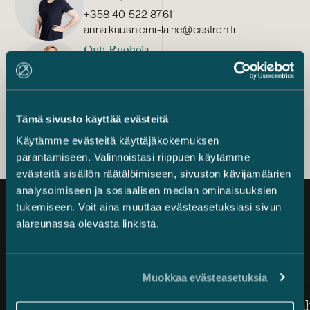
+358 40 522 8761
anna.kuusniemi-laine@castren.fi
Outi Ruohola
henkilöstöjohtaja
+358 40 824 4681
outi.ruohola@castren.fi
Tämä sivusto käyttää evästeitä
Käytämme evästeitä käyttäjäkokemuksen
parantamiseen. Valinnoistasi riippuen käytämme
evästeitä sisällön räätälöimiseen, sivuston kävijämäärien
analysoimiseen ja sosiaalisen median ominaisuuksien
tukemiseen. Voit aina muuttaa evästeasetuksiasi sivun
alareunassa olevasta linkistä.
Ajankohtaista
Muokkaa evästeasetuksia
Julkaistu
Julkaistu
7.8.2026 – Riitojen ratkaiseminen
3.8.2026
Castrén & Snellman ehdolla
Jarno Tan