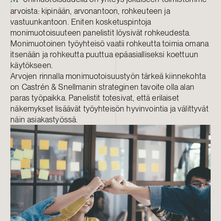
M
arvoista: kipinään, arvonantoon, rohkeuteen ja
vastuunkantoon. Eniten kosketuspintoja
monimuotoisuuteen panelistit löysivät rohkeudesta.
Monimuotoinen työyhteisö vaatii rohkeutta toimia omana
itsenään ja rohkeutta puuttua epäasialliseksi koettuun
käytökseen.
Arvojen rinnalla monimuotoisuustyön tärkeä kiinnekohta
on Castrén & Snellmanin strateginen tavoite olla alan
paras työpaikka. Panelistit totesivat, että erilaiset
näkemykset lisäävät työyhteisön hyvinvointia ja välittyvät
näin asiakastyössä.