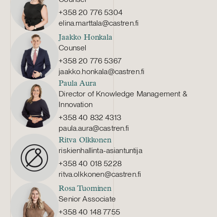
+358 20 776 5304
elina.marttala@castren.fi
Jaakko Honkala
Counsel
+358 20 776 5367
jaakko.honkala@castren.fi
Paula Aura
Director of Knowledge Management &
Innovation
+358 40 832 4313
paula.aura@castren.fi
Ritva Olkkonen
riskienhallinta-asiantuntija
+358 40 018 5228
ritva.olkkonen@castren.fi
Rosa Tuominen
Senior Associate
+358 40 148 7755