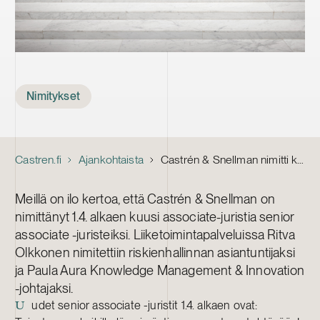
Tags
Nimitykset
Castren.fi
Ajankohtaista
Castrén & Snellman nimitti kuusi uutta senior associate -juristia – nimityksiä myös liiketoimintapalveluihin
Meillä on ilo kertoa, että Castrén & Snellman on
nimittänyt 1.4. alkaen kuusi associate-juristia senior
associate -juristeiksi. Liiketoimintapalveluissa Ritva
Olkkonen nimitettiin riskienhallinnan asiantuntijaksi
ja Paula Aura Knowledge Management & Innovation
-johtajaksi.
udet senior associate -juristit 1.4. alkaen ovat:
U