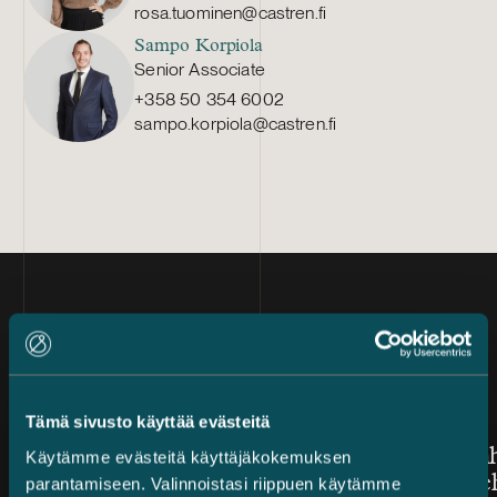
rosa.tuominen@castren.fi
Sampo Korpiola
Senior Associate
+358 50 354 6002
sampo.korpiola@castren.fi
Ajankohtaista
Tämä sivusto käyttää evästeitä
Julkaistu
Julkaistu
7.8.2026 – Riitojen ratkaiseminen
3.8.2026
Castrén & Snellman ehdolla
Jarno Tan
Käytämme evästeitä käyttäjäkokemuksen
vuoden suomalaiseksi
Kauppale
parantamiseen. Valinnoistasi riippuen käytämme