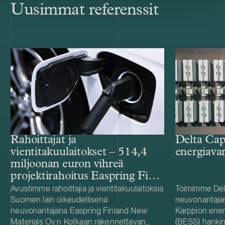
Uusimmat referenssit
Rahoittajat ja
Delta Cap
vientitakuulaitokset – 514,4
energiava
miljoonan euron vihreä
projektirahoitus Easpring Finland
New Materialsin CAM-
Avustimme rahoittajia ja vientitakuulaitoksia
Toimimme Del
Suomen lain oikeudellisena
neuvonantaja
tehtaalle
neuvonantajana Easpring Finland New
Karppion energ
Materials Oy:n Kotkaan rakennettavan
(BESS) hankin