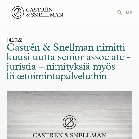
Front page
Hae
1.4.2022
Castrén & Snellman nimitti
kuusi uutta senior associate -
juristia – nimityksiä myös
liiketoimintapalveluihin