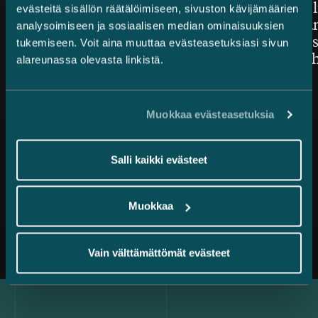
asianajotoimistoksi Benchmark
lisäarvon l
evästeitä sisällön räätälöimiseen, sivuston kävijämäärien
Litigation Europe Awards
toimeksian
analysoimiseen ja sosiaalisen median ominaisuuksien
2026 -kilpailussa
järjestelyi
tukemiseen. Voit aina muuttaa evästeasetuksiasi sivun
mukana ih
alareunassa olevasta linkistä.
Muokkaa evästeasetuksia
Salli kaikki evästeet
Muokkaa
Kaikki uutiset
Vain välttämättömät evästeet