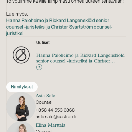
Toivotamme kaikille lämpimästi onnea uuteen tehtävään!
Lue myös:
Hanna Paloheimo ja Rickard Langenskiöld senior
counsel -juristeiksi ja Christer Svartström counsel-
juristiksi
Uutiset
Hanna Paloheimo ja Rickard Langenskiöld
senior counsel -juristeiksi ja Christer
Svartström counsel-juristiksi
Nimitykset
Asta Salo
Counsel
+358 44 553 6868
asta.salo@castren.fi
Elina Marttala
Counsel