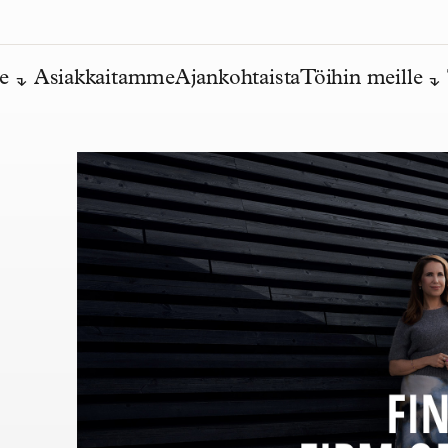
e
Asiakkaitamme
Ajankohtaista
Töihin meille