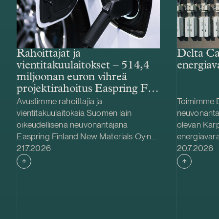
Rahoittajat ja
Delta Ca
vientitakuulaitokset – 514,4
energiav
miljoonan euron vihreä
projektirahoitus Easpring Finland
New Materialsin CAM-
Avustimme rahoittajia ja
Toimimme D
tehtaalle
vientitakuulaitoksia Suomen lain
neuvonanta
oikeudellisena neuvonantajana
olevan Kar
Easpring Finland New Materials Oy:n
energiavara
Julkaistu
Julkaistu
Kotkaan rakennettavan
21.7.2026
hankinnassa
20.7.2026
katodiaktiivimateriaalia (CAM)
Delta Capac
valmistavan tehtaan kehittämiseen ja
yhdessä Str
rakentamiseen liittyvässä 514,4
kanssa. Ka
miljoonan euron vihreässä
Teuvalla, j
projektirahoituksessa. Lainanottaja
/ 300 MWh.
Easpring Finland New Materials on
hankkeen lo