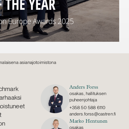
malaisena asianajotoimistona
nchmark
Anders Forss
osakas, hallituksen
arhaaksi
puheenjohtaja
koistuneet
+358 50 588 6110
t
anders.forss@castren.fi
Marko Hentunen
non
osakas