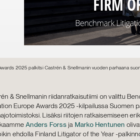
Awards 2025 palkitsi Castrén & Snellmanin vuoden parhaana suo
én & Snellmanin riidanratkaisutiimi on valittu Be
gation Europe Awards 2025 -kilpailussa Suomen p
ajotoimistoksi. Lisäksi riitojen ratkaisemiseen eri
kkaamme
Anders Forss
ja
Marko Hentunen
oliva
kin ehdolla Finland Litigator of the Year -palkin