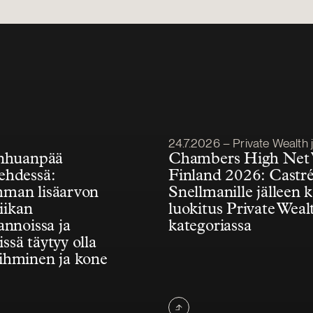
Julkaistu
24.7.2026 – Private Wealth ja Fa
anhuanpää
Chambers High Net
ehdessä:
Finland 2026: Castr
man lisäarvon
Snellmanille jälleen 
diikan
luokitus Private Weal
annoissa ja
kategoriassa
issä täytyy olla
ihminen ja kone