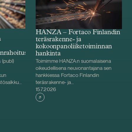
HANZA – Fortaco Finlandin
n
teräsrakenne- ja
kokoonpanoliiketoiminnan
enrahoitus
hankinta
(publ)
Toimimme HANZA:n suomalaisena
oikeudellisena neuvonantajana sen
kun
hankkiessa Fortaco Finlandin
stösalkku
teräsrakenne- ja
Julkaistu
äryhtiöiden
kokoonpanoliiketoiminnat. Järjestely
15.7.2026
hjoismaiden
toteutetaan liiketoiminta- ja
pavetoisiin
osakekauppana, ja se kattaa Fortaco
 keskittyvä
Finlandin teräsrakenne- ja
stösalkkuun
kokoonpanoliiketoiminnat Suomessa
ssa ja
sekä kahden virolaisen ja kahden
le edelleen
puolalaisen tytäryhtiön osakkeet.