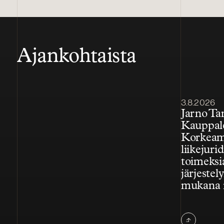
Ajankohtaista
Julkaistu
3.8.2026
Jarno T
Kauppal
Korkeam
liikejuri
toimeksi
järjestely
mukana 