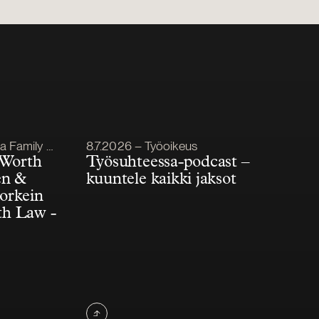
Julkaistu
mily Office
8.7.2026 – Työoikeus
 Worth
Työsuhteessa-podcast –
én &
kuuntele kaikki jaksot
korkein
th Law -