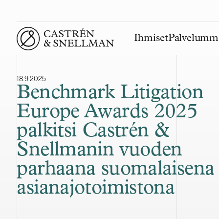
Ihmiset
Palvelumm
Front page
18.9.2025
Benchmark Litigation
Europe Awards 2025
palkitsi Castrén &
Snellmanin vuoden
parhaana suomalaisena
asianajotoimistona