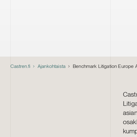
Castren.fi
Ajankohtaista
Benchmark Litigation Europe 
Castr
Liti
asian
osa
kumpi