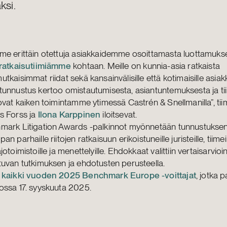
ksi.
me erittäin otettuja asiakkaidemme osoittamasta luottamuks
nratkaisutiimiämme
kohtaan. Meille on kunnia-asia ratkaista
tkaisimmat riidat sekä kansainvälisille että kotimaisille asia
unnustus kertoo omistautumisesta, asiantuntemuksesta ja tii
ovat kaiken toimintamme ytimessä Castrén & Snellmanilla”, tiim
s Forss ja
Ilona Karppinen
iloitsevat.
mark Litigation Awards -palkinnot myönnetään tunnustukse
n parhaille riitojen ratkaisuun erikoistuneille juristeille, tiimeil
jotoimistoille ja menettelyille. Ehdokkaat valittiin vertaisarvioin
uvan tutkimuksen ja ehdotusten perusteella.
 kaikki vuoden 2025 Benchmark Europe -voittajat
, jotka pa
ossa 17. syyskuuta 2025.