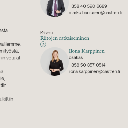
+358 40 590 6689
marko.hentunen@castren.fi
esta
Palvelu
Riitojen ratkaiseminen
kkaillemme.
mityöstä,
Ilona Karppinen
in vetäjät
osakas
+358 50 357 0514
na
ilona.karppinen@castren.fi
le,
tiin
lkittiin