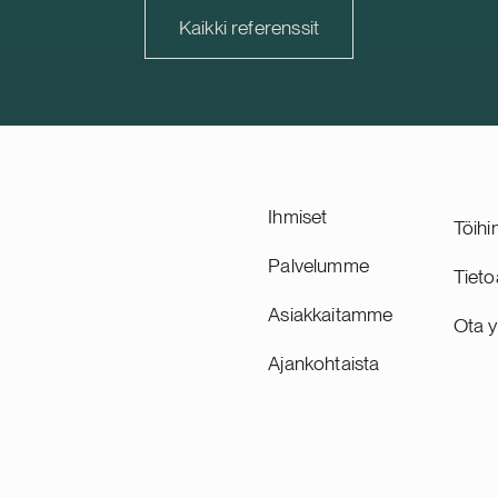
sta, joka on suunniteltu
kehittyvä ja strategisesti tä
Kaikki referenssit
27, sekä toimii hankkeen
markkina, ja sen osuus yhti
ena hankekehittäjänä. Delta
vuokratuotoista ja kiinteistö
 sveitsiläinen suurten
on noin 30 prosenttia.
järjestelmien kehittäjä.
hvistaa Delta Capacityn
hjoismaista portfoliota.
Ihmiset
Töihi
Palvelumme
Tieto
Asiakkaitamme
Ota y
Ajankohtaista