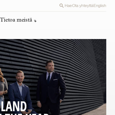
Hae
Ota yhteyttä
English
Tietoa meistä