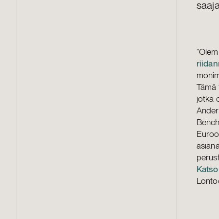
saaja
”Olem
riida
monimu
Tämä t
jotka 
Ander
Bench
Euroopa
asiana
perust
Katso
Lonto