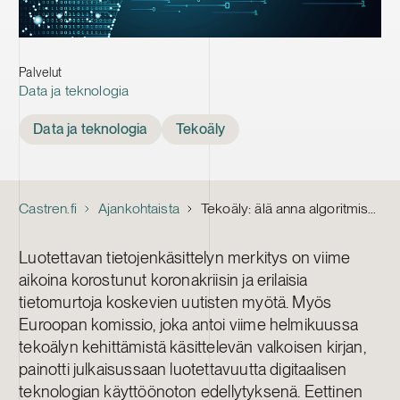
Palvelut
Data ja teknologia
Tags
Data ja teknologia
Tekoäly
Castren.fi
Ajankohtaista
Tekoäly: älä anna algoritmisen vinouman pilata bisnestäsi
Luotettavan tietojenkäsittelyn merkitys on viime
aikoina korostunut koronakriisin ja erilaisia
tietomurtoja koskevien uutisten myötä. Myös
Euroopan komissio, joka antoi viime helmikuussa
tekoälyn kehittämistä käsittelevän valkoisen kirjan,
painotti julkaisussaan luotettavuutta digitaalisen
teknologian käyttöönoton edellytyksenä. Eettinen