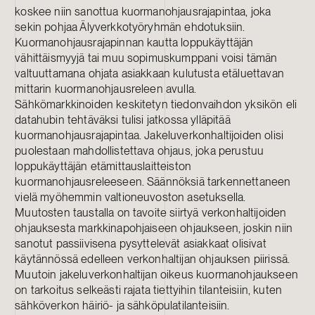
koskee niin sanottua kuormanohjausrajapintaa, joka
sekin pohjaa Älyverkkotyöryhmän ehdotuksiin.
Kuormanohjausrajapinnan kautta loppukäyttäjän
vähittäismyyjä tai muu sopimuskumppani voisi tämän
valtuuttamana ohjata asiakkaan kulutusta etäluettavan
mittarin kuormanohjausreleen avulla.
Sähkömarkkinoiden keskitetyn tiedonvaihdon yksikön eli
datahubin tehtäväksi tulisi jatkossa ylläpitää
kuormanohjausrajapintaa. Jakeluverkonhaltijoiden olisi
puolestaan mahdollistettava ohjaus, joka perustuu
loppukäyttäjän etämittauslaitteiston
kuormanohjausreleeseen. Säännöksiä tarkennettaneen
vielä myöhemmin valtioneuvoston asetuksella.
Muutosten taustalla on tavoite siirtyä verkonhaltijoiden
ohjauksesta markkinapohjaiseen ohjaukseen, joskin niin
sanotut passiivisena pysyttelevät asiakkaat olisivat
käytännössä edelleen verkonhaltijan ohjauksen piirissä.
Muutoin jakeluverkonhaltijan oikeus kuormanohjaukseen
on tarkoitus selkeästi rajata tiettyihin tilanteisiin, kuten
sähköverkon häiriö- ja sähköpulatilanteisiin.