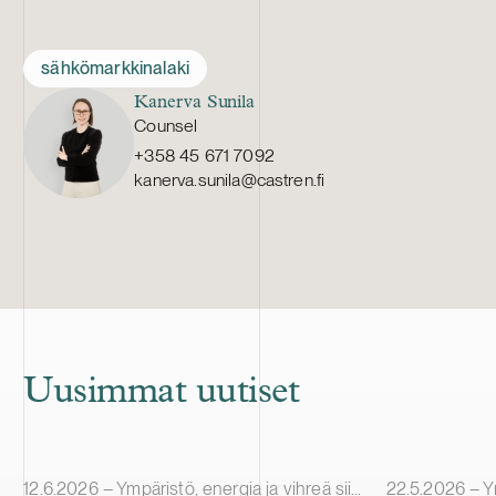
sähkömarkkinalaki
Kanerva Sunila
Counsel
+358 45 671 7092
kanerva.sunila@castren.fi
Uusimmat uutiset
Julkaistu
Julkaistu
12.6.2026 – Ympäristö, energia ja vihreä siirtymä
22.5.2026 – Ympä