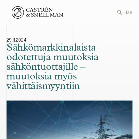
Front page
Hae
29.11.2024
Sähkömarkkinalaista
odotettuja muutoksia
sähköntuottajille –
muutoksia myös
vähittäismyyntiin