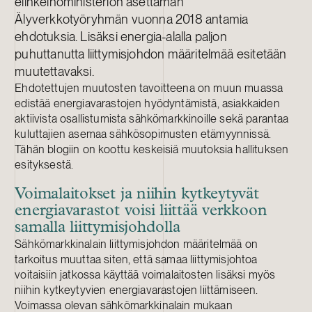
elinkeinoministeriön asettaman
Älyverkkotyöryhmän vuonna 2018 antamia
ehdotuksia. Lisäksi energia-alalla paljon
puhuttanutta liittymisjohdon määritelmää esitetään
muutettavaksi.
Ehdotettujen muutosten tavoitteena on muun muassa
edistää energiavarastojen hyödyntämistä, asiakkaiden
aktiivista osallistumista sähkömarkkinoille sekä parantaa
kuluttajien asemaa sähkösopimusten etämyynnissä.
Tähän blogiin on koottu keskeisiä muutoksia hallituksen
esityksestä.
Voimalaitokset ja niihin kytkeytyvät
energiavarastot voisi liittää verkkoon
samalla liittymisjohdolla
Sähkömarkkinalain liittymisjohdon määritelmää on
tarkoitus muuttaa siten, että samaa liittymisjohtoa
voitaisiin jatkossa käyttää voimalaitosten lisäksi myös
niihin kytkeytyvien energiavarastojen liittämiseen.
Voimassa olevan sähkömarkkinalain mukaan