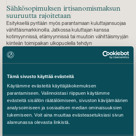
Sähkösopimuksen irtisanomismaksun
suuruutta rajoitetaan
Esityksellä pyritään myös parantamaan kuluttajansuojaa
vähittäismarkkinoilla. Jatkossa kuluttajan kanssa
kotimyynnissä, etämyynnissä tai muutoin vähittäismyyjän
kiinteän toimipaikan ulkopuolella tehdyn
sähkönmyyntisopimuksen tulee lähtökohtaisesti alkaa
viimeistään kolmen kuukauden kuluessa sopimuksen
tekemisestä, eli tällä tavalla estetään hyvin pitkälle
tulevaisuuteen menevä sopimusten alkaminen.
Tämä sivusto käyttää evästeitä
Energiakriisin jälkimainingeissa määräaikaisten,
kiinteähintaisten sähkönmyyntisopimusten
Käytämme evästeitä käyttäjäkokemuksen
irtisanomismaksut ja sopimussakot herättivät paljon
parantamiseen. Valinnoistasi riippuen käytämme
keskustelua. Nyt sähkönmyyntisopimuksen
evästeitä sisällön räätälöimiseen, sivuston kävijämäärien
irtisanomismaksuista on tarkoitus säätää lailla: hallituksen
analysoimiseen ja sosiaalisen median ominaisuuksien
esityksen mukaan irtisanomismaksun tulee olla
tukemiseen. Voit aina muuttaa evästeasetuksiasi sivun
oikeasuhtainen, eikä se saa ylittää sopimuksen
alareunassa olevasta linkistä.
irtisanomisesta vähittäismyyjälle aiheutuvaa suoraa
taloudellista tappiota. Säännös koskee myös itsenäisen