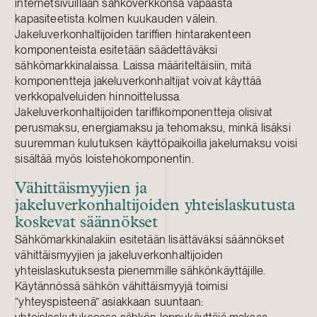
internetsivuillaan sähköverkkonsa vapaasta
kapasiteetista kolmen kuukauden välein.
Jakeluverkonhaltijoiden tariffien hintarakenteen
komponenteista esitetään säädettäväksi
sähkömarkkinalaissa. Laissa määriteltäisiin, mitä
komponentteja jakeluverkonhaltijat voivat käyttää
verkkopalveluiden hinnoittelussa.
Jakeluverkonhaltijoiden tariffikomponentteja olisivat
perusmaksu, energiamaksu ja tehomaksu, minkä lisäksi
suuremman kulutuksen käyttöpaikoilla jakelumaksu voisi
sisältää myös loistehokomponentin.
Vähittäismyyjien ja
jakeluverkonhaltijoiden yhteislaskutusta
koskevat säännökset
Sähkömarkkinalakiin esitetään lisättäväksi säännökset
vähittäismyyjien ja jakeluverkonhaltijoiden
yhteislaskutuksesta pienemmille sähkönkäyttäjille.
Käytännössä sähkön vähittäismyyjä toimisi
”yhteyspisteenä” asiakkaan suuntaan: