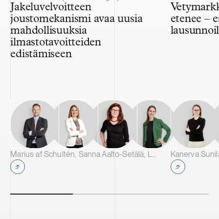
Jakeluvelvoitteen
Vetymarkk
joustomekanismi avaa uusia
etenee – e
mahdollisuuksia
lausunnoil
ilmastotavoitteiden
edistämiseen
Marius af Schultén, Sanna Aalto-Setälä, Laura Vuorinen & Marja Ollila
Kanerva Suni