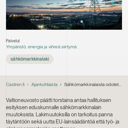
Palvelut
Ympäristö, energia ja vihreä siirtymä
Tags
sähkömarkkinalaki
Castren.fi
Ajankohtaista
Sähkömarkkinalaista odotettuja muutoksia sähköntuottajille – muutoksia myös vähittäismyyntiin
Valtioneuvosto päätti torstaina antaa hallituksen
esityksen eduskunnalle sähkömarkkinalain
muutoksista. Lakimuutoksilla on tarkoitus panna
täytäntöön sekä uutta EU-lainsäädäntöä että työ- ja