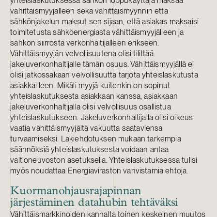
yhteislaskutuksessa sähkön loppukäyttäjä maksaa
vähittäismyyjälleen sekä vähittäismyynnin että
sähkönjakelun maksut sen sijaan, että asiakas maksaisi
toimitetusta sähköenergiasta vähittäismyyjälleen ja
sähkön siirrosta verkonhaltijalleen erikseen.
Vähittäismyyjän velvollisuutena olisi tilittää
jakeluverkonhaltijalle tämän osuus. Vähittäismyyjällä ei
olisi jatkossakaan velvollisuutta tarjota yhteislaskutusta
asiakkailleen. Mikäli myyjä kuitenkin on sopinut
yhteislaskutuksesta asiakkaan kanssa, asiakkaan
jakeluverkonhaltijalla olisi velvollisuus osallistua
yhteislaskutukseen. Jakeluverkonhaltijalla olisi oikeus
vaatia vähittäismyyjältä vakuutta saataviensa
turvaamiseksi. Lakiehdotuksen mukaan tarkempia
säännöksiä yhteislaskutuksesta voidaan antaa
valtioneuvoston asetuksella. Yhteislaskutuksessa tulisi
myös noudattaa Energiaviraston vahvistamia ehtoja.
Kuormanohjausrajapinnan
järjestäminen datahubin tehtäväksi
Vähittäismarkkinoiden kannalta toinen keskeinen muutos