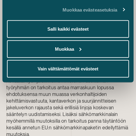
aggregaattorin kanssa tehtyä aggregointisopimusta.
Muokkaa evästeasetuksia
Mitä seuraavaksi?
Hallituksen esitys lähetettiin eilen eduskuntaan ja siellä
käsittely jatkuu. Sähkömarkkinalain muutosten on
Salli kaikki evästeet
tarkoitus tulla voimaan ensi tilassa, joskin
yhteislaskutusta ja kuormanohjausta koskevat
säännökset tulisivat voimaan vasta syyskuun 2026
Muokkaa
alusta. Muutoksia voi tulla vielä eduskuntakäsittelyn
aikana, eli ehdotetut pykälät eivät välttämättä vastaa
voimaan tulevia muutoksia.
Vain välttämättömät evästeet
Sähkömarkkinalakiin on tarkoitus esittää muutoksia myös
keväällä. Työ- ja elinkeinoministeriön asettaman
työryhmän on tarkoitus antaa marraskuun lopussa
ehdotuksensa muun muassa verkonhaltijoiden
kehittämisvastuuta, kantaverkon ja suurjännitteisen
jakeluverkon rajausta sekä erillisiä linjoja koskevan
sääntelyn uudistamiseksi. Lisäksi sähkömarkkinalain
myöhemmillä muutoksilla on tarkoitus panna täytäntöön
kesällä annetun EU:n sähkömarkkinapaketin edellyttämiä
muutoksia.