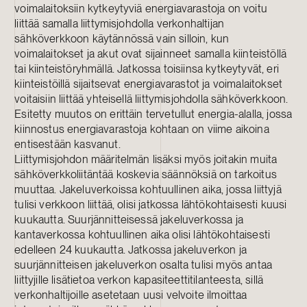
voimalaitoksiin kytkeytyviä energiavarastoja on voitu
liittää samalla liittymisjohdolla verkonhaltijan
sähköverkkoon käytännössä vain silloin, kun
voimalaitokset ja akut ovat sijainneet samalla kiinteistöllä
tai kiinteistöryhmällä. Jatkossa toisiinsa kytkeytyvät, eri
kiinteistöillä sijaitsevat energiavarastot ja voimalaitokset
voitaisiin liittää yhteisellä liittymisjohdolla sähköverkkoon.
Esitetty muutos on erittäin tervetullut energia-alalla, jossa
kiinnostus energiavarastoja kohtaan on viime aikoina
entisestään kasvanut.
Liittymisjohdon määritelmän lisäksi myös joitakin muita
sähköverkkoliitäntää koskevia säännöksiä on tarkoitus
muuttaa. Jakeluverkoissa kohtuullinen aika, jossa liittyjä
tulisi verkkoon liittää, olisi jatkossa lähtökohtaisesti kuusi
kuukautta. Suurjännitteisessä jakeluverkossa ja
kantaverkossa kohtuullinen aika olisi lähtökohtaisesti
edelleen 24 kuukautta. Jatkossa jakeluverkon ja
suurjännitteisen jakeluverkon osalta tulisi myös antaa
liittyjille lisätietoa verkon kapasiteettitilanteesta, sillä
verkonhaltijoille asetetaan uusi velvoite ilmoittaa