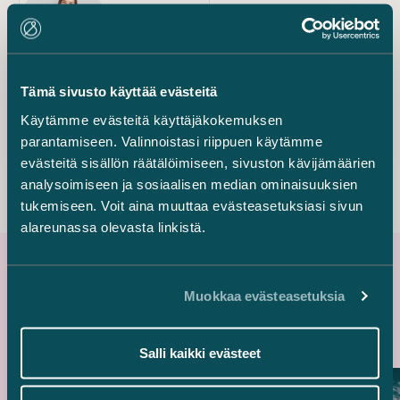
Counsel
+358 40 719 8216
yanhuan.zhou@castren.fi
Tämä sivusto käyttää evästeitä
Freja Harima
Käytämme evästeitä käyttäjäkokemuksen
Counsel
parantamiseen. Valinnoistasi riippuen käytämme
+358 50 380 0579
evästeitä sisällön räätälöimiseen, sivuston kävijämäärien
freja.harima@castren.fi
analysoimiseen ja sosiaalisen median ominaisuuksien
tukemiseen. Voit aina muuttaa evästeasetuksiasi sivun
alareunassa olevasta linkistä.
Uusimmat referenssit
Muokkaa evästeasetuksia
Salli kaikki evästeet