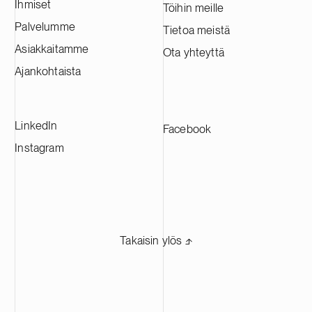
Ihmiset
Yhdysvaltain d
Töihin meille
sijoitusstrat
Palvelumme
Tietoa meistä
transaktiossa
Asiakkaitamme
Ota yhteyttä
kansainvälisen
Weiss, Rifkin
Ajankohtaista
kanssa.
LinkedIn
Facebook
Instagram
Takaisin ylös ⬏