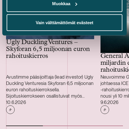
Muokkaa
Vain välttämättömät evästeet
Ugly Duckling Ventures –
Skyforan 6,5 miljoonan euron
rahoituskierros
General A
miljardin 
rahoituski
Avustimme pääsijoittaja (lead investor) Ugly
Neuvoimme Gen
Duckling Venturesia Skyforan 6,5 miljoonan
johtaessa ICE
euron rahoituskierroksella.
-rahoituskierr
Sijoituskierrokseen osallistuivat myös
nousi yli 10 m
Julkaistu
Julkaistu
Eviny Ventures, LUMO Labs ja EIC Fund
10.6.2026
rahoituskierr
9.6.2026
sekä rahoittajana Business Finland. Sijoitus
(520 miljoonaa
tukee Skyforan säätiedusteluratkaisujen
kasvupääomaa.
kaupallista skaalaamista, kumppanuuksien
General Atlanti
laajentamista teleoperaattoreiden,
kierroksella ol