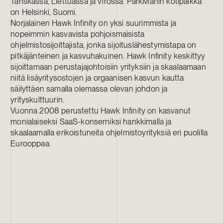
Tanskassa, Liettuassa ja Virossa. ParkManin kotipaikka
on Helsinki, Suomi.
Norjalainen Hawk Infinity on yksi suurimmista ja
nopeimmin kasvavista pohjoismaisista
ohjelmistosijoittajista, jonka sijoituslähestymistapa on
pitkäjänteinen ja kasvuhakuinen. Hawk Infinity keskittyy
sijoittamaan perustajajohtoisiin yrityksiin ja skaalaamaan
niitä lisäyritysostojen ja orgaanisen kasvun kautta
säilyttäen samalla olemassa olevan johdon ja
yrityskulttuurin.
Vuonna 2008 perustettu Hawk Infinity on kasvanut
monialaiseksi SaaS-konserniksi hankkimalla ja
skaalaamalla erikoistuneita ohjelmistoyrityksiä eri puolilla
Eurooppaa.