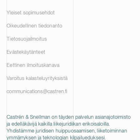
Yleiset sopimusehdot
Oikeudellinen tiedonanto
Tietosuojailmoitus
Evästekäytänteet
Eettinen ilmoituskanava
Varoitus kalasteluyrityksistä
communications@castren.fi
Castrén & Snellman on täyden palvelun asianajotoimisto
ja edelläkävijä kaikilla liikejuridiikan erikoisaloilla.
Yhdistämme juridisen huippuosaamisen, liiketoiminnan
ymmärryksen ja teknologian kilpailueduksesi.