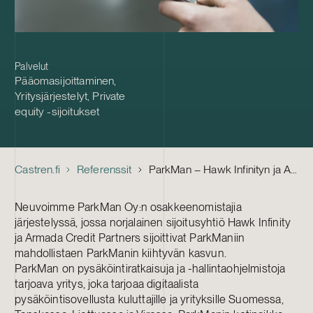
Palvelut
Pääomasijoittaminen
,
Yritysjärjestelyt
,
Private
equity -sijoitukset
Castren.fi
Referenssit
ParkMan – Hawk Infinityn ja Armada Credit Partnersin sijoitus
Neuvoimme ParkMan Oy:n osakkeenomistajia
järjestelyssä, jossa norjalainen sijoitusyhtiö Hawk Infinity
ja Armada Credit Partners sijoittivat ParkManiin
mahdollistaen ParkManin kiihtyvän kasvun.
ParkMan on pysäköintiratkaisuja ja -hallintaohjelmistoja
tarjoava yritys, joka tarjoaa digitaalista
pysäköintisovellusta kuluttajille ja yrityksille Suomessa,