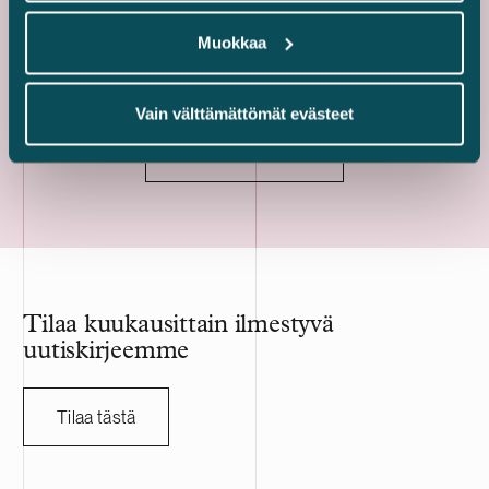
pääkonttorina.
logistiikka-, v
myymälätiloja.
Muokkaa
hopeatason LE
Vain välttämättömät evästeet
Kaikki referenssit
Tilaa kuukausittain ilmestyvä
uutiskirjeemme
Tilaa tästä