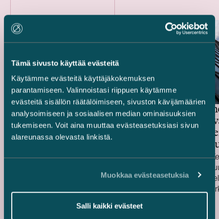
Tämä sivusto käyttää evästeitä
Käytämme evästeitä käyttäjäkokemuksen
parantamiseen. Valinnoistasi riippuen käytämme
evästeitä sisällön räätälöimiseen, sivuston kävijämäärien
Focus Nordic Cities -
Keskinäin
analysoimiseen ja sosiaalisen median ominaisuuksien
kiinteistörahasto –
Työeläkev
tukemiseen. Voit aina muuttaa evästeasetuksiasi sivun
Monikäyttäjätoimistorakennuksen
Jätkäsaar
alareunassa olevasta linkistä.
myynti
Verkkokau
myynti
Avustimme Focus Nordic Cities -nimistä
Avustimme Ke
saksalaista kiinteistörahastoa sen
Työeläkevakuu
Muokkaa evästeasetuksia
myydessä Helsingin Käpylässä sijaitsevan
myydessä Hel
monikäyttäjätoimistorakennuksen.
sijaitsevat Ve
Julkaistu
Julkaistu
Kohteen vuokrattava pinta-ala on noin 10
23.3.2020
tilat. Rakennu
26.2.2020
Salli kaikki evästeet
000 m 2 , ja se tunnetaan entisenä Amerin
noin 17 600 n