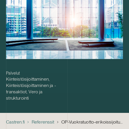
Palvelut
Kiinteistösijoittaminen
,
Kiinteistösijoittaminen ja -
transaktiot
,
Vero ja
strukturointi
Castren.fi
Referenssit
OP-Vuokratuotto-erikoissijoitusrahasto – BREEAM-sertifioitujen toimistokiinteistöjen osto