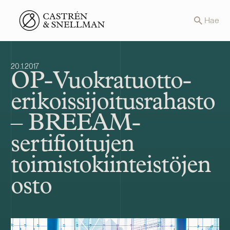
Front page
Hae
20.1.2017
OP-Vuokratuotto-
erikoissijoitusrahasto
– BREEAM-
sertifioitujen
toimistokiinteistöjen
osto