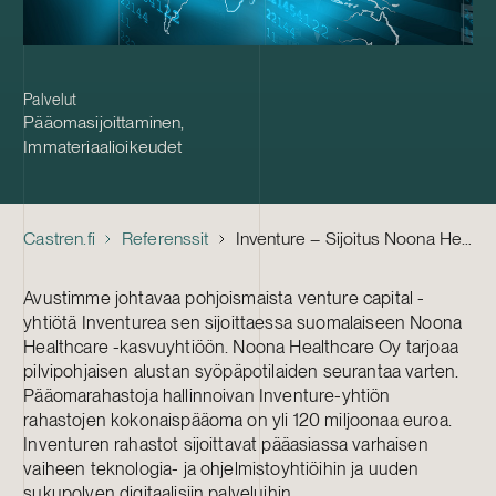
Palvelut
Pääomasijoittaminen
,
Immateriaalioikeudet
Castren.fi
Referenssit
Inventure – Sijoitus Noona Healthcareen
Avustimme johtavaa pohjoismaista venture capital -
yhtiötä Inventurea sen sijoittaessa suomalaiseen Noona
Healthcare -kasvuyhtiöön. Noona Healthcare Oy tarjoaa
pilvipohjaisen alustan syöpäpotilaiden seurantaa varten.
Pääomarahastoja hallinnoivan Inventure-yhtiön
rahastojen kokonaispääoma on yli 120 miljoonaa euroa.
Inventuren rahastot sijoittavat pääasiassa varhaisen
vaiheen teknologia- ja ohjelmistoyhtiöihin ja uuden
sukupolven digitaalisiin palveluihin.