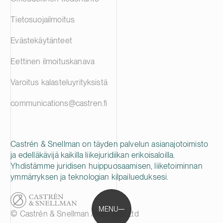
Tietosuojailmoitus
Evästekäytänteet
Eettinen ilmoituskanava
Varoitus kalasteluyrityksistä
communications@castren.fi
Castrén & Snellman on täyden palvelun asianajotoimisto
ja edelläkävijä kaikilla liikejuridiikan erikoisaloilla.
Yhdistämme juridisen huippuosaamisen, liiketoiminnan
ymmärryksen ja teknologian kilpailueduksesi.
MENU
© Castrén & Snellman Attorneys Ltd