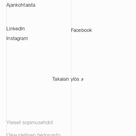
Weiss, Rifkin
Ajankohtaista
kanssa.
LinkedIn
Facebook
Instagram
Takaisin ylös ⬏
Yleiset sopimusehdot
Oikeudellinen tiedonanto