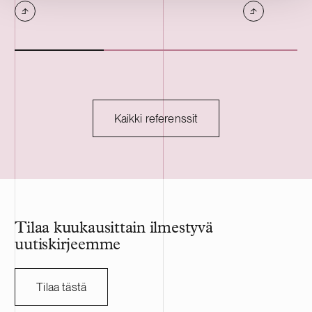
vuokralaisia. Tilat ovat muun muassa
kolme kiinteis
varasto-, tuotanto- ja toimistokäytössä.
Portfolion jälj
keskimääräine
Kaikki referenssit
Tilaa kuukausittain ilmestyvä
uutiskirjeemme
Tilaa tästä