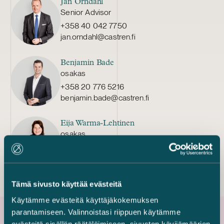
Jan Örndahl
Senior Advisor
+358 40 042 7750
jan.orndahl@castren.fi
Benjamin Bade
osakas
+358 20 776 5216
benjamin.bade@castren.fi
Eija Warma-Lehtinen
osakas
+358 50 540 0497
eija.warma-lehtinen@castren.fi
Tämä sivusto käyttää evästeitä
Käytämme evästeitä käyttäjäkokemuksen
parantamiseen. Valinnoistasi riippuen käytämme
evästeitä sisällön räätälöimiseen, sivuston kävijämäärien