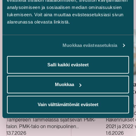
Uusimmat referenssit
analysoimiseen ja sosiaalisen median ominaisuuksien
tukemiseen. Voit aina muuttaa evästeasetuksiasi sivun
alareunassa olevasta linkistä.
Muokkaa evästeasetuksia
Salli kaikki evästeet
Mandatumin hallinnoima
United B
Muokkaa
erikoissijoitusrahasto – PMK-
hoivakiin
talon myynti
Vain välttämättömät evästeet
Avustimme Mandatumin hallinnoimaa
Avustimme Un
erikoissijoitusrahastoa sen myydessä
hoivakiinteist
Tampereen Tammelassa sijaitsevan PMK-
Rakennukset 
talon. PMK-talo on monipuolinen
2021 ja 2022 vä
Julkaistu
Julkaistu
toimitilakiinteistö, jossa toimii kymmeniä
13.7.2026
tekniset- ja y
1.6.2026