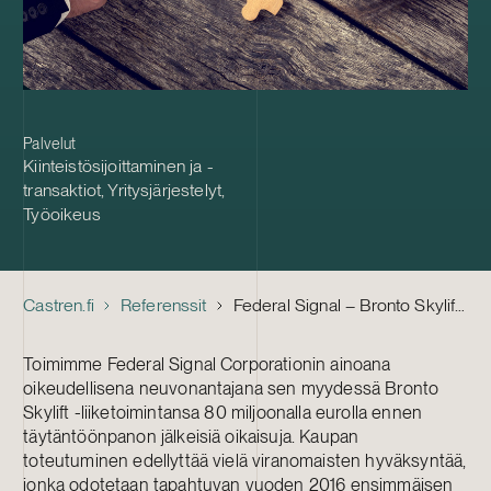
Palvelut
Kiinteistösijoittaminen ja -
transaktiot
,
Yritysjärjestelyt
,
Työoikeus
Castren.fi
Referenssit
Federal Signal – Bronto Skyliftin myynti
Toimimme Federal Signal Corporationin ainoana
oikeudellisena neuvonantajana sen myydessä Bronto
Skylift -liiketoimintansa 80 miljoonalla eurolla ennen
täytäntöönpanon jälkeisiä oikaisuja. Kaupan
toteutuminen edellyttää vielä viranomaisten hyväksyntää,
jonka odotetaan tapahtuvan vuoden 2016 ensimmäisen