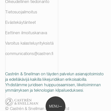
Oikeudellinen tiedonanto
Tietosuojailmoitus
Evästekäytänteet
Eettinen ilmoituskanava
Varoitus kalasteluyrityksistä
communications@castren.fi
Castrén & Snellman on täyden palvelun asianajotoimisto
ja edelläkävijä kaikilla liikejuridiikan erikoisaloilla.
Yhdistämme juridisen huippuosaamisen, liiketoiminnan
ymmärryksen ja teknologian kilpailueduksesi.
MENU
© Castrén & Snellman Attorneys Ltd