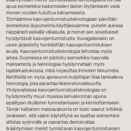
apua esimerkiksi kadonneiden lasten löytämiseen vielä
monen vuoden kuluttua katoamisesta.
Törmäämme kasvojentunnistusteknologiaan päivittäin
esimerkiksi älypuhelinta käyttäessämme: puhelin aukeaa
näppärästi pelkällä vilkaisulla, ja monet sen sovellukset
hyödyntävät kasvojentunnistusta. Kuvagalleriakin on
usein järjestetty henkilöittäin kasvojentunnistuksen
avulla. Kasvojentunnistusteknologia tehostaa myös
arkea: Suomessa on pilotoitu esimerkiksi kasvoilla
maksamista, ja teknologiaa hyödynnetään myös
rajatarkastuksissa, mikä nopeuttaa ihmisten liikkumista.
Kehitteillä on myös ajoneuvon kuljettajan tilaa tarkkaileva
teknologia, joka parantaa liikenneturvallisuutta.
Yhdysvalloissa kasvojentunnistusteknologiaa on
hyödynnetty muun muassa lainvalvonnan apuna
epäiltyjen rikollisten tunnistamiseen ja kiinniottamiseen.
Tämän kaltainen massavalvonta on tosin saanut kritiikkiä
osakseen, sillä väärin käytettynä se saattaa esimerkiksi
altistaa syrjinnälle ja vaarantaa demokratiaa.
Ikääntymisen merkit tunnistavan kasvojentunnistuksen