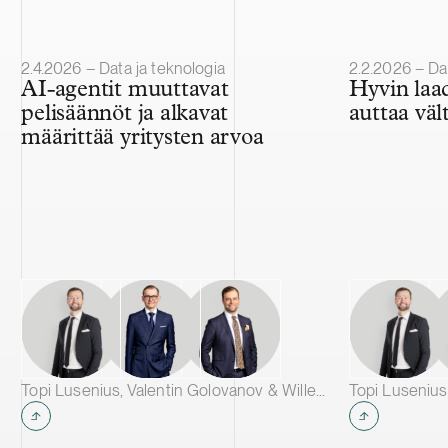
Julkaistu
Julkaistu
2.4.2026 – Data ja teknologia
2.2.2026 – Dat
AI-agentit muuttavat
Hyvin laa
pelisäännöt ja alkavat
auttaa vält
määrittää yritysten arvoa
Topi Lusenius, Valentin Golovanov & Wille Järvelä
Topi Lusenius