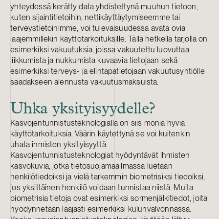
yhteydessä kerätty data yhdistettynä muuhun tietoon,
kuten sijaintitietoihin, nettikäyttäytymiseemme tai
terveystietoihimme, voi tulevaisuudessa avata ovia
laajemmillekin käyttötarkoituksille. Tällä hetkellä tarjolla on
esimerkiksi vakuutuksia, joissa vakuutettu luovuttaa
liikkumista ja nukkumista kuvaavia tietojaan sekä
esimerkiksi terveys- ja elintapatietojaan vakuutusyhtiölle
saadakseen alennusta vakuutusmaksuista.
Uhka yksityisyydelle?
Kasvojentunnistusteknologialla on siis monia hyviä
käyttötarkoituksia. Väärin käytettynä se voi kuitenkin
uhata ihmisten yksityisyyttä.
Kasvojentunnistusteknologiat hyödyntävät ihmisten
kasvokuvia, jotka tietosuojamaailmassa luetaan
henkilötiedoiksi ja vielä tarkemmin biometrisiksi tiedoiksi,
jos yksittäinen henkilö voidaan tunnistaa niistä. Muita
biometrisia tietoja ovat esimerkiksi sormenjälkitiedot, joita
hyödynnetään laajasti esimerkiksi kulunvalvonnassa.