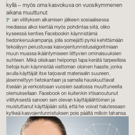
kyllä – myös oma kasvokuva on vuosikymmenen
aikana muuttunut.
ian villityksen alkamisen jälkeen sosiaalisessa
P
mediassa alkoi kiertää myös pohdintaa siitä, oliko
kyseessä kenties Facebookin käynnistämä
tiedonkeruukampanja, jolla somejätti pyrkii kehittämään
tekoälyyn perustuvaa kasvojentunnistusalgoritmiaan
muun muassa ikääntymiseen liittyvien ominaisuuksien
suhteen. Mikä olisikaan helpompi tapa kerätä tarpeellisia
tietoja kuin käynnistää viattoman oloinen haaste, jonka
avulla käyttäjät itse tarjoavat materiaalin suureen,
jäsenneltyyn tietokantaan ja samalla hauskuuttavat
itseään ja verkostoaan vuosien saatossa muuttuneella
olemuksellaan. Facebook on kuitenkin irtisanoutunut
villityksestä sanoen sen olevan käyttäjälähtöinen ja
muistuttanut käyttäjiään siitä, että he voivat halutessaan
kytkeä kasvojentunnistuksen pois päältä milloin tahansa.