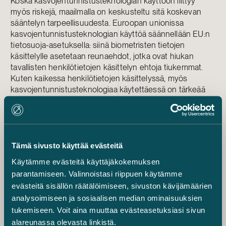
Koska kasvojentunnistusteknologian käyttöön liittyy
myös riskejä, maailmalla on keskusteltu sitä koskevan
sääntelyn tarpeellisuudesta. Euroopan unionissa
kasvojentunnistusteknologian käyttöä säännellään EU:n
tietosuoja-asetuksella: siinä biometristen tietojen
käsittelylle asetetaan reunaehdot, jotka ovat hiukan
tavallisten henkilötietojen käsittelyn ehtoja tiukemmat.
Kuten kaikessa henkilötietojen käsittelyssä, myös
kasvojentunnistusteknologiaa käytettäessä on tärkeää
pohtia, mihin tarkoitukseen henkilötietoja käsitellään. Jos
biometrisia tietoja käsitellään esimerkiksi henkilön
tunnistamista
varten, niitä voidaan käsitellä ainoastaan
henkilön nimenomaisella suostumuksella, lain perusteella
tai vaikkapa silloin, kun henkilö on itse saattanut tiedon
Tämä sivusto käyttää evästeitä
julkiseksi. Tästä voisi olla kyse esimerkiksi silloin, kun
Käytämme evästeitä käyttäjäkokemuksen
henkilö on itse julkaissut profiilikuvan julkisella sosiaalisen
parantamiseen. Valinnoistasi riippuen käytämme
median tilillään.
evästeitä sisällön räätälöimiseen, sivuston kävijämäärien
Kun sosiaalisen median käyttäjinä pohdimme sitä, mihin
analysoimiseen ja sosiaalisen median ominaisuuksien
tietojamme käytetään ja käsitelläänkö niitä lainmukaisesti,
tukemiseen. Voit aina muuttaa evästeasetuksiasi sivun
meidän tulisi myös itse muistaa kunnioittaa omia
tietojamme ja yksityisyyttämme. Sosiaalinen media on jo
alareunassa olevasta linkistä.