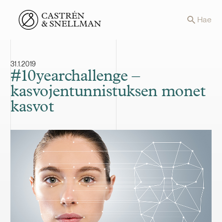
Front page
Hae
31.1.2019
#10yearchallenge –
kasvojentunnistuksen monet
kasvot