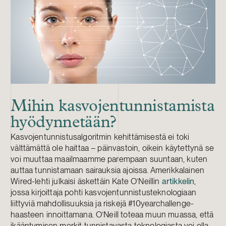
Mihin kasvojentunnistamista
hyödynnetään?
Kasvojentunnistusalgoritmin kehittämisestä ei toki
välttämättä ole haittaa – päinvastoin, oikein käytettynä se
voi muuttaa maailmaamme parempaan suuntaan, kuten
auttaa tunnistamaan sairauksia ajoissa. Amerikkalainen
Wired-lehti julkaisi äskettäin Kate O’Neillin
artikkelin
,
jossa kirjoittaja pohti kasvojentunnistusteknologiaan
liittyviä mahdollisuuksia ja riskejä #10yearchallenge-
haasteen innoittamana. O’Neill toteaa muun muassa, että
ikääntymisen merkit tunnistavasta teknologiasta voi olla