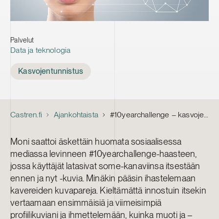
Palvelut
Data ja teknologia
Tags
Kasvojentunnistus
Castren.fi
Ajankohtaista
#10yearchallenge – kasvojentunnistuksen monet kasvot
Moni saattoi äskettäin huomata sosiaalisessa
mediassa levinneen #10yearchallenge-haasteen,
jossa käyttäjät latasivat some-kanaviinsa itsestään
ennen ja nyt -kuvia. Minäkin pääsin ihastelemaan
kavereiden kuvapareja. Kieltämättä innostuin itsekin
vertaamaan ensimmäisiä ja viimeisimpiä
profiilikuviani ja ihmettelemään, kuinka muoti ja –