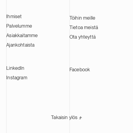
litiumioniakuissa. Hankkeen ensimmäisen
vaiheen valmistuttua Kotkan tehtaan
Ihmiset
arvioidaan tuottavan vuosittain noin 60
Töihin meille
000 tonnia katodiaktiivimateriaalia.
Palvelumme
Tietoa meistä
Tehtaasta tulee yksi Euroopan suurimmista
Asiakkaitamme
Ota yhteyttä
CAM-tuotantolaitoksista, ja se tulee
toimittamaan materiaaleja johtaville
Ajankohtaista
akkuvalmistajille eri puolilla Eurooppaa.
LinkedIn
Facebook
Instagram
Takaisin ylös ⬏