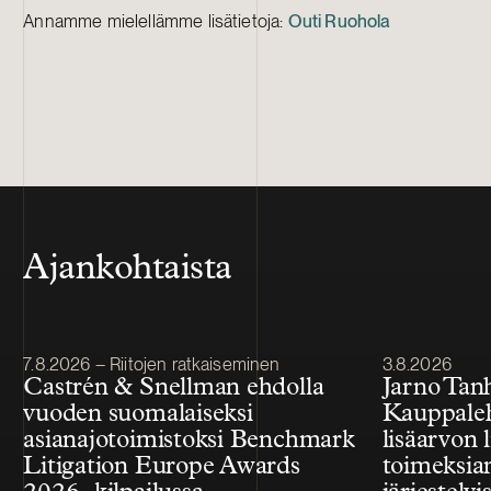
Annamme mielellämme lisätietoja:
Outi Ruohola
Ajankohtaista
Julkaistu
Julkaistu
7.8.2026 – Riitojen ratkaiseminen
3.8.2026
Castrén & Snellman ehdolla
Jarno Tan
vuoden suomalaiseksi
Kauppale
asianajotoimistoksi Benchmark
lisäarvon l
Litigation Europe Awards
toimeksian