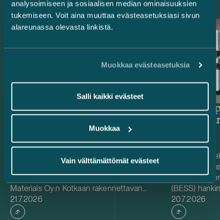
analysoimiseen ja sosiaalisen median ominaisuuksien
tukemiseen. Voit aina muuttaa evästeasetuksiasi sivun
alareunassa olevasta linkistä.
Muokkaa evästeasetuksia
Salli kaikki evästeet
Rahoittajat ja
Delta Cap
vientitakuulaitokset – 514,4
energiava
Muokkaa
miljoonan euron vihreä
projektirahoitus Easpring Finland
New Materialsin CAM-
Avustimme rahoittajia ja vientitakuulaitoksia
Toimimme Del
Vain välttämättömät evästeet
Suomen lain oikeudellisena
neuvonantaja
tehtaalle
neuvonantajana Easpring Finland New
Karppion energ
Materials Oy:n Kotkaan rakennettavan
(BESS) hankin
Julkaistu
Julkaistu
katodiaktiivimateriaalia (CAM) valmistavan
21.7.2026
Energyltä. Del
20.7.2026
tehtaan kehittämiseen ja rakentamiseen
hankkeen yhde