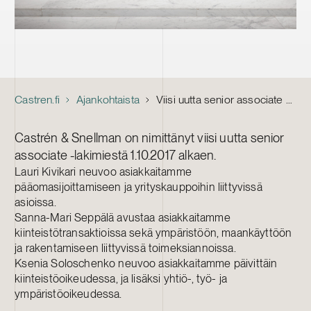
Castren.fi
Ajankohtaista
Viisi uutta senior associate -lakimiestä Castrén & Snellmanille
Castrén & Snellman on nimittänyt viisi uutta senior
associate -lakimiestä 1.10.2017 alkaen.
Lauri Kivikari neuvoo asiakkaitamme
pääomasijoittamiseen ja yrityskauppoihin liittyvissä
asioissa.
Sanna-Mari Seppälä avustaa asiakkaitamme
kiinteistötransaktioissa sekä ympäristöön, maankäyttöön
ja rakentamiseen liittyvissä toimeksiannoissa.
Ksenia Soloschenko neuvoo asiakkaitamme päivittäin
kiinteistöoikeudessa, ja lisäksi yhtiö-, työ- ja
ympäristöoikeudessa.