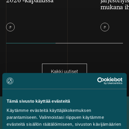
2026 -kilpailussa
järjestelyi
mukana ih
Kaikki uutiset
Tämä sivusto käyttää evästeitä
Käytämme evästeitä käyttäjäkokemuksen
Uusimmat referenssit
parantamiseen. Valinnoistasi riippuen käytämme
evästeitä sisällön räätälöimiseen, sivuston kävijämäärien