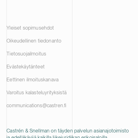
Yleiset sopimusehdot
Oikeudellinen tiedonanto
Tietosuojailmoitus
Evästekäytänteet
Eettinen ilmoituskanava
Varoitus kalasteluyrityksistä
communications@castren.fi
Castrén & Snellman on täyden palvelun asianajotoimisto
ja edelläkävijä kaikilla liikejuridiikan erikoisaloilla.