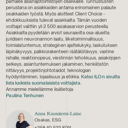
parhaille asianajotoimistojen osakkaille. Tunnustusten
perustana on asiakkaiden antama erinomainen palaute
osakkaiden työstä. Myös aloitteet Client Choice -
ehdokkuuksista tulevat asiakkailta. Tämän vuoden
voittajat valittiin yli 2 500 asiakasarvion perusteella.
Asiakkailta pyydetään arviot seuraavilta osa-alueilta:
juridisen neuvonannon laatu, liiketoiminnallisuus,
toimialatuntemus, strateginen ajattelukyky, laskutuksen
läpinäkyvyys, palkkiorakenteen räätälöitävyys, vastine
rahalle, reaktionopeus, viestinnän tehokkuus, asiakirjojen
selkeys, asiantuntemuksen jakaminen, henkilöstön
riittävyys, projektinjohtotaidot, teknologian
hyödyntäminen, lojaalisuus ja etiikka.
Katso ILO:n sivuilta
lista kaikista suomalaisista voittajista.
Annamme mielellämme lisätietoja:
Pauliina Tenhunen
Anna Kuusniemi-Laine
Osakas, ESG
+358 40 522 8761