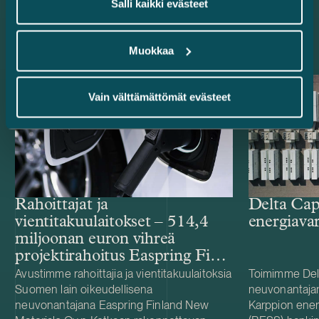
Salli kaikki evästeet
Uusimmat referenssit
Muokkaa
Vain välttämättömät evästeet
Rahoittajat ja
Delta Cap
vientitakuulaitokset – 514,4
energiava
miljoonan euron vihreä
projektirahoitus Easpring Finland
New Materialsin CAM-
Avustimme rahoittajia ja vientitakuulaitoksia
Toimimme Del
Suomen lain oikeudellisena
neuvonantaja
tehtaalle
neuvonantajana Easpring Finland New
Karppion energ