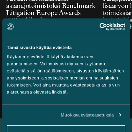
asianajotoimistoksi Benchmark
lisäarvon l
Litigation Europe Awards
toimeksian
2026 -kilpailussa
järjestelyi
mukana ih
Tämä sivusto käyttää evästeitä
Käytämme evästeitä käyttäjäkokemuksen
parantamiseen. Valinnoistasi riippuen käytämme
evästeitä sisällön räätälöimiseen, sivuston kävijämäärien
analysoimiseen ja sosiaalisen median ominaisuuksien
tukemiseen. Voit aina muuttaa evästeasetuksiasi sivun
alareunassa olevasta linkistä.
Kaikki uutiset
Muokkaa evästeasetuksia