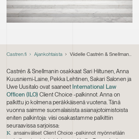
Castren.fi
Ajankohtaista
Viidelle Castrén & Snellmanin osakkaalle ILO:n Client Choice -palkinnot 2017
Castrén & Snellmanin osakkaat Sari Hiltunen, Anna
Kuusniemi-Laine, Pekka Lehtinen, Sakari Salonen ja
Uwe Uusitalo ovat saaneet
International Law
Officen (ILO)
Client Choice -palkinnot. Anna on
palkittu jo kolmena peräkkäisenä vuotena. Tänä
vuonna saimme suomalaisista asianajotoimistoista
eniten palkintoja: viisi osakastamme palkittiin
seuraavissa sarjoissa:
ansainväliset Client Choice -palkinnot myönnetään
K