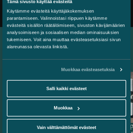
Kaikki uutiset
Tämä sivusto käyttää evästeitä
Käytämme evästeitä käyttäjäkokemuksen
parantamiseen. Valinnoistasi riippuen käytämme
evästeitä sisällön räätälöimiseen, sivuston kävijämäärien
analysoimiseen ja sosiaalisen median ominaisuuksien
tukemiseen. Voit aina muuttaa evästeasetuksiasi sivun
alareunassa olevasta linkistä.
Uusimmat referenssit
Muokkaa evästeasetuksia
Salli kaikki evästeet
Muokkaa
Rahoittajat ja
Delta Cap
Vain välttämättömät evästeet