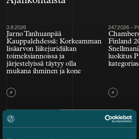
Ajankohtaista
Julkaistu
Julkaistu
3.8.2026
24.7.2026 – Pr
Jarno Tanhuanpää
Chambers
Kauppalehdessä: Korkeamman
Finland 2
lisäarvon liikejuridiikan
Snellmanil
toimeksiannoissa ja
luokitus P
järjestelyissä täytyy olla
kategorias
mukana ihminen ja kone