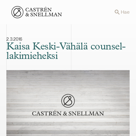
Front page
Hae
2.3.2016
Kaisa Keski-Vähälä counsel-
lakimieheksi