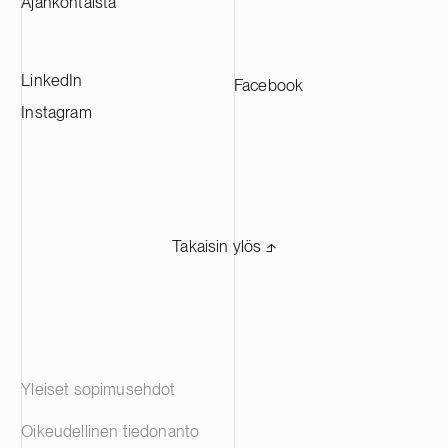
Ajankohtaista
akkuvalmistajille eri puolilla Eurooppaa.
LinkedIn
Facebook
Instagram
Takaisin ylös ⬏
Yleiset sopimusehdot
Oikeudellinen tiedonanto