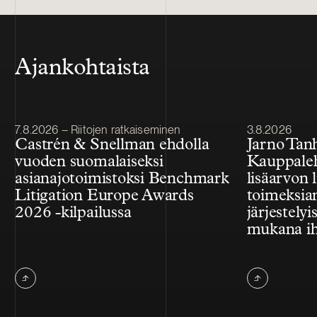
Ajankohtaista
Julkaistu
Julkaistu
7.8.2026 – Riitojen ratkaiseminen
3.8.2026
Castrén & Snellman ehdolla
Jarno Tan
vuoden suomalaiseksi
Kauppale
asianajotoimistoksi Benchmark
lisäarvon l
Litigation Europe Awards
toimeksian
2026 -kilpailussa
järjestelyi
mukana ih