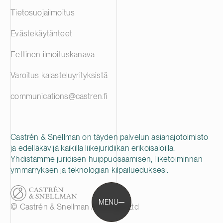
Tietosuojailmoitus
Evästekäytänteet
Eettinen ilmoituskanava
Varoitus kalasteluyrityksistä
communications@castren.fi
Castrén & Snellman on täyden palvelun asianajotoimisto
ja edelläkävijä kaikilla liikejuridiikan erikoisaloilla.
Yhdistämme juridisen huippuosaamisen, liiketoiminnan
ymmärryksen ja teknologian kilpailueduksesi.
MENU
© Castrén & Snellman Attorneys Ltd