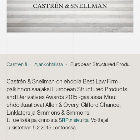
Castren.fi
Ajankohtaista
European Structured Products and Derivatives Awards: Castrén & Snellman ehdolla Best Law Firm -sarjassa
Castrén & Snellman on ehdolla Best Law Firm -
palkinnon saajaksi European Structured Products
and Derivatives Awards 2015 -gaalassa. Muut
ehdokkaat ovat Allen & Overy, Clifford Chance,
Linklaters ja Simmons & Simmons.
ue lisää palkinnoista
SRP:n sivuilta
. Voittajat
L
julkistetaan 5.2.2015 Lontoossa.