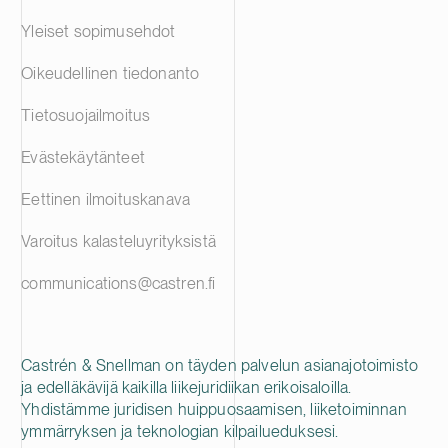
Yleiset sopimusehdot
Oikeudellinen tiedonanto
Tietosuojailmoitus
Evästekäytänteet
Eettinen ilmoituskanava
Varoitus kalasteluyrityksistä
communications@castren.fi
Castrén & Snellman on täyden palvelun asianajotoimisto
ja edelläkävijä kaikilla liikejuridiikan erikoisaloilla.
Yhdistämme juridisen huippuosaamisen, liiketoiminnan
ymmärryksen ja teknologian kilpailueduksesi.