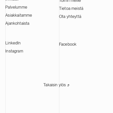
Töihin meille
000 tonnia katodiaktiivimateriaalia.
Palvelumme
Tietoa meistä
Tehtaasta tulee yksi Euroopan suurimmista
Asiakkaitamme
Ota yhteyttä
CAM-tuotantolaitoksista, ja se tulee
toimittamaan materiaaleja johtaville
Ajankohtaista
akkuvalmistajille eri puolilla Eurooppaa.
LinkedIn
Facebook
Instagram
Takaisin ylös ⬏