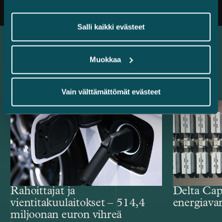
Salli kaikki evästeet
Muokkaa
Uusimmat referenssit
Vain välttämättömät evästeet
Rahoittajat ja
Delta Cap
vientitakuulaitokset – 514,4
energiava
miljoonan euron vihreä