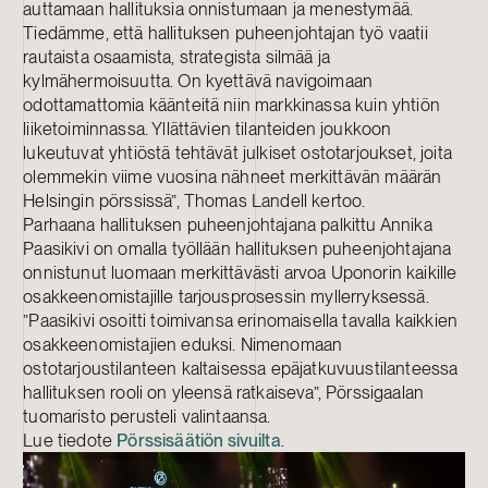
auttamaan hallituksia onnistumaan ja menestymää.
Tiedämme, että hallituksen puheenjohtajan työ vaatii
rautaista osaamista, strategista silmää ja
kylmähermoisuutta. On kyettävä navigoimaan
odottamattomia käänteitä niin markkinassa kuin yhtiön
liiketoiminnassa. Yllättävien tilanteiden joukkoon
lukeutuvat yhtiöstä tehtävät julkiset ostotarjoukset, joita
olemmekin viime vuosina nähneet merkittävän määrän
Helsingin pörssissä”, Thomas Landell kertoo.
Parhaana hallituksen puheenjohtajana palkittu Annika
Paasikivi on omalla työllään hallituksen puheenjohtajana
onnistunut luomaan merkittävästi arvoa Uponorin kaikille
osakkeenomistajille tarjousprosessin myllerryksessä.
”Paasikivi osoitti toimivansa erinomaisella tavalla kaikkien
osakkeenomistajien eduksi. Nimenomaan
ostotarjoustilanteen kaltaisessa epäjatkuvuustilanteessa
hallituksen rooli on yleensä ratkaiseva”, Pörssigaalan
tuomaristo perusteli valintaansa.
Lue tiedote
Pörssisäätiön sivuilta
.