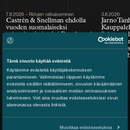
Julkaistu
Julkaistu
7.8.2026 – Riitojen ratkaiseminen
3.8.2026
Castrén & Snellman ehdolla
Jarno Tan
vuoden suomalaiseksi
Kauppale
asianajotoimistoksi Benchmark
lisäarvon l
Litigation Europe Awards
toimeksian
2026 -kilpailussa
järjestelyi
mukana ih
Tämä sivusto käyttää evästeitä
Käytämme evästeitä käyttäjäkokemuksen
parantamiseen. Valinnoistasi riippuen käytämme
evästeitä sisällön räätälöimiseen, sivuston kävijämäärien
analysoimiseen ja sosiaalisen median ominaisuuksien
tukemiseen. Voit aina muuttaa evästeasetuksiasi sivun
alareunassa olevasta linkistä.
Kaikki uutiset
Muokkaa evästeasetuksia