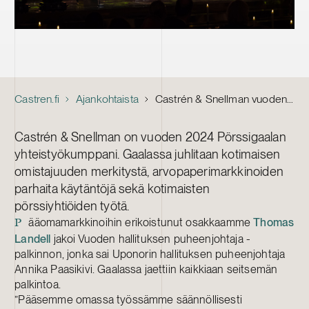
Castren.fi
Ajankohtaista
Castrén & Snellman vuoden 2024 Pörssigaalan kumppanina
Castrén & Snellman on vuoden 2024 Pörssigaalan
yhteistyökumppani. Gaalassa juhlitaan kotimaisen
omistajuuden merkitystä, arvopaperimarkkinoiden
parhaita käytäntöjä sekä kotimaisten
pörssiyhtiöiden työtä.
ääomamarkkinoihin erikoistunut osakkaamme
Thomas
P
Landell
jakoi Vuoden hallituksen puheenjohtaja -
palkinnon, jonka sai Uponorin hallituksen puheenjohtaja
Annika Paasikivi. Gaalassa jaettiin kaikkiaan seitsemän
palkintoa.
”Pääsemme omassa työssämme säännöllisesti