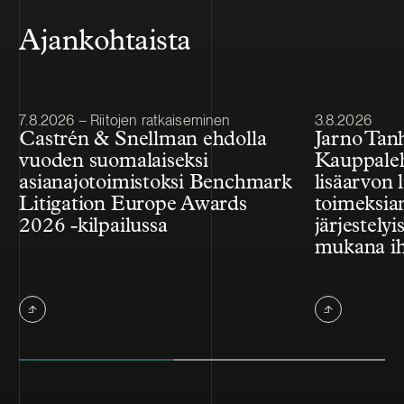
Ajankohtaista
Julkaistu
Julkaistu
7.8.2026 – Riitojen ratkaiseminen
3.8.2026
Castrén & Snellman ehdolla
Jarno Tan
vuoden suomalaiseksi
Kauppale
asianajotoimistoksi Benchmark
lisäarvon l
Litigation Europe Awards
toimeksian
2026 -kilpailussa
järjestelyi
mukana ih