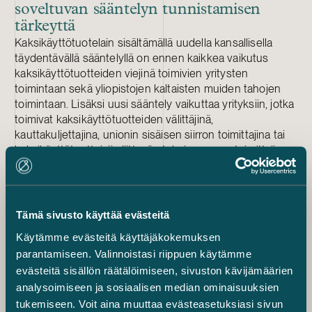
soveltuvan sääntelyn tunnistamisen
tärkeyttä
Kaksikäyttötuotelain sisältämällä uudella kansallisella
täydentävällä sääntelyllä on ennen kaikkea vaikutus
kaksikäyttötuotteiden viejinä toimivien yritysten
toimintaan sekä yliopistojen kaltaisten muiden tahojen
toimintaan. Lisäksi uusi sääntely vaikuttaa yrityksiin, jotka
toimivat kaksikäyttötuotteiden välittäjinä,
kauttakuljettajina, unionin sisäisen siirron toimittajina tai
kaksikäyttötuotteisiin liittyvän teknisen avun toimittajina.
Toiminnan sopeuttamista kansallisen valvontaluettelon
asettamiin velvoitteisiin vaikeuttaa se, että se sisältää
vientivalvonta-asetukseen liitetyn valvontaluettelon
tapaan useita aineettomia tuotteita. Näitä ovat ennen
Tämä sivusto käyttää evästeitä
kaikkea ohjelmistot, teknologiaan liittyvät tekniset tiedot
Käytämme evästeitä käyttäjäkokemuksen
sekä teknisen avun tarjoaminen. Aineettomien tuotteiden
parantamiseen. Valinnoistasi riippuen käytämme
yleisyydestä ja moninaisuudesta johtuen yritysten ja
evästeitä sisällön räätälöimiseen, sivuston kävijämäärien
muiden toimijoiden kannattakin perusteellisesti varmistua
analysoimiseen ja sosiaalisen median ominaisuuksien
siitä, soveltuuko kaksikäyttötuotelaki sen toimintaan, ja
minimoida liike- tai tutkimustoiminnalle aiheutuvat haitat
tukemiseen. Voit aina muuttaa evästeasetuksiasi sivun