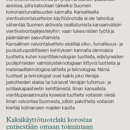
asioissa, joita katsotaan tärkeiksi Suomen
kokonaisturvallisuuden kannalta. Kansallisella
vientivalvontaluettelon käyttöönotolla ei ole tarkoitus
vähentää Suomen aktiivista osallistumista kansainvälisiin
vientivalvontajärjestelyihin, vaan tukea niiden työtä ja
päämäärien saavuttamista.
Kansallinen valvontaluettelo sisältää ulko-, turvallisuus- ja
puolustuspoliittiseen kehityksen kannalta olennaisia
tuotteita, kuten kvanttiteknologian tuotteita, edistyneiden
puolijohteiden valmistusteknologiaan liittyviä tuotteita ja
materiaaliteknologisia laitteita ja teknologiaa. Nämä
tuotteet ja teknologiat ovat kaikki joko Venäjä-
pakotteiden alaisia tai tukisivat Venäjän tutkimus- ja
sotilaskapasiteetin kehittämistä. Ilman kansallista
vientilupavaatimusta kyseisiä tuotteita voitaisiin viedä
ilman valvontaa Suomesta, jolloin pakotteita voitaisiin
kiertää kolmansien maiden kautta.
Kaksikäyttötuotelaki korostaa
entisestään omaan toimintaan