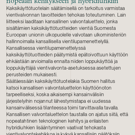
nopeaan kehitykseen ja hybridiuhkiin
Kaksikäyttötuotelain säätämisellä on tarkoitus varmistaa
vientivalvonnan tavoitteiden tehokas toteutuminen. Lain
liitteeksi laaditaan kansallinen valvontaluettelo, jonka
sisältämien kaksikäyttötuotteiden vientiä Suomesta
Euroopan unionin ulkopuolelle valvotaan ulkoministeriön
hallinnoimalla kansallisella vientilupamenettelyllä.
Kansallisessa vientilupamenettelyssä
kaksikäyttötuotteiden päätymistä epätoivottuun käyttöön
ehkäistään arvioimalla ennalta niiden loppukäyttöä ja
loppukäyttäjiä vientivalvonta-asetuksessa asetettujen
perusteiden mukaisesti.
Säätäessään kaksikäyttötuotelakia Suomen hallitus
katsoi kansallisen valvontaluettelon käyttöönoton
tarpeelliseksi, koska aikaisempi kansainvälisiin
järjestelyihin nojannut lähestymistapa ei uudessa
kansainvälisessä tilanteessa toimi tarvittavalla tavalla.
Kansallisen valvontaluettelon taustalla on ajatus siitä, että
nopeatahtinen teknologinen kehitys ja erilaisten
hybridiuhkien lisääntyminen vaativat tehokasta
vientivalvontakehikkoa ja kykyä kansallisiin päätöksiin