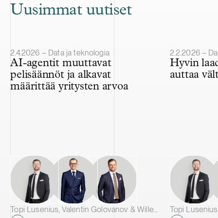
Uusimmat uutiset
Julkaistu
Julkaistu
2.4.2026 – Data ja teknologia
2.2.2026 – Dat
AI-agentit muuttavat
Hyvin laa
pelisäännöt ja alkavat
auttaa vält
määrittää yritysten arvoa
Topi Lusenius, Valentin Golovanov & Wille Järvelä
Topi Lusenius