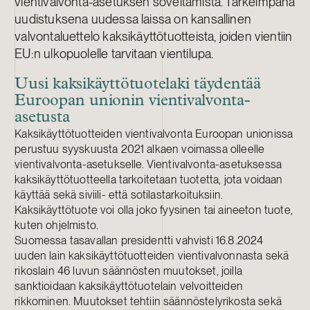
vientivalvonta-asetuksen soveltamista. Tärkeimpänä
uudistuksena uudessa laissa on kansallinen
valvontaluettelo kaksikäyttötuotteista, joiden vientiin
EU:n ulkopuolelle tarvitaan vientilupa.
Uusi kaksikäyttötuotelaki täydentää
Euroopan unionin vientivalvonta-
asetusta
Kaksikäyttötuotteiden vientivalvonta Euroopan unionissa
perustuu syyskuusta 2021 alkaen voimassa olleelle
vientivalvonta-asetukselle. Vientivalvonta-asetuksessa
kaksikäyttötuotteella tarkoitetaan tuotetta, jota voidaan
käyttää sekä siviili- että sotilastarkoituksiin.
Kaksikäyttötuote voi olla joko fyysinen tai aineeton tuote,
kuten ohjelmisto.
Suomessa tasavallan presidentti vahvisti 16.8.2024
uuden lain kaksikäyttötuotteiden vientivalvonnasta sekä
rikoslain 46 luvun säännösten muutokset, joilla
sanktioidaan kaksikäyttötuotelain velvoitteiden
rikkominen. Muutokset tehtiin säännöstelyrikosta sekä