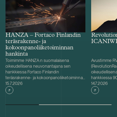
HANZA – Fortaco Finlandin
Revolutio
teräsrakenne- ja
ICANIWIL
kokoonpanoliiketoiminnan
hankinta
Toimimme HANZA:n suomalaisena
Avustimme RV
oikeudellisena neuvonantajana sen
(RevolutionRa
hankkiessa Fortaco Finlandin
oikeudellisen
teräsrakenne- ja kokoonpanoliiketoiminnat.
hankkiessa 90
Julkaistu
Julkaistu
Järjestely toteutetaan liiketoiminta- ja
15.7.2026
osakkeista. R
14.7.2026
osakekauppana, ja se kattaa Fortaco
oikeudellisen
Finlandin teräsrakenne- ja
ruotsalainen 
kokoonpanoliiketoiminnat Suomessa sekä
Swartling. Vu
kahden virolaisen ja kahden puolalaisen
perustettu ICI
tytäryhtiön osakkeet. Kaupan odotetaan
urheiluvaateb