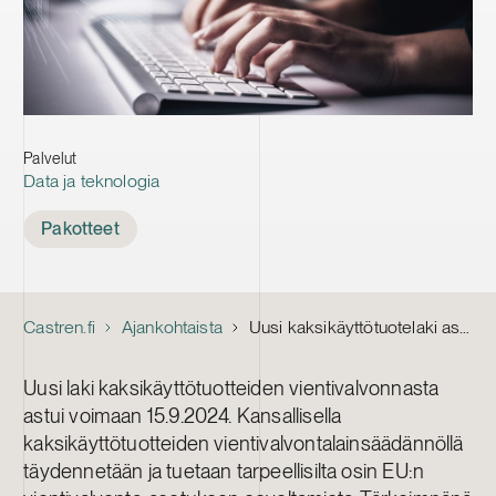
Palvelut
Data ja teknologia
Tags
Pakotteet
Castren.fi
Ajankohtaista
Uusi kaksikäyttötuotelaki astui voimaan syyskuun puolivälissä – Mitä muuttuneesta sääntelystä tulee tietää?
Uusi laki kaksikäyttötuotteiden vientivalvonnasta
astui voimaan 15.9.2024. Kansallisella
kaksikäyttötuotteiden vientivalvontalainsäädännöllä
täydennetään ja tuetaan tarpeellisilta osin EU:n