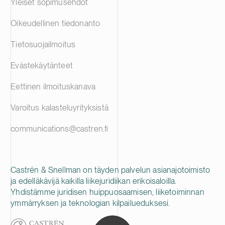
Yleiset sopimusehdot
Oikeudellinen tiedonanto
Tietosuojailmoitus
Evästekäytänteet
Eettinen ilmoituskanava
Varoitus kalasteluyrityksistä
communications@castren.fi
Castrén & Snellman on täyden palvelun asianajotoimisto
ja edelläkävijä kaikilla liikejuridiikan erikoisaloilla.
Yhdistämme juridisen huippuosaamisen, liiketoiminnan
ymmärryksen ja teknologian kilpailueduksesi.