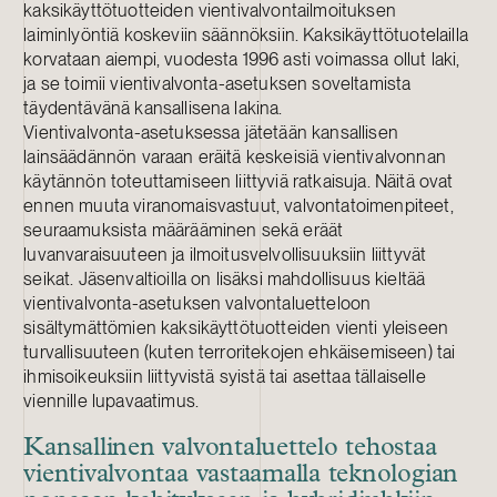
kaksikäyttötuotteiden vientivalvontailmoituksen
laiminlyöntiä koskeviin säännöksiin. Kaksikäyttötuotelailla
korvataan aiempi, vuodesta 1996 asti voimassa ollut laki,
ja se toimii vientivalvonta-asetuksen soveltamista
täydentävänä kansallisena lakina.
Vientivalvonta-asetuksessa jätetään kansallisen
lainsäädännön varaan eräitä keskeisiä vientivalvonnan
käytännön toteuttamiseen liittyviä ratkaisuja. Näitä ovat
ennen muuta viranomaisvastuut, valvontatoimenpiteet,
seuraamuksista määrääminen sekä eräät
luvanvaraisuuteen ja ilmoitusvelvollisuuksiin liittyvät
seikat. Jäsenvaltioilla on lisäksi mahdollisuus kieltää
vientivalvonta-asetuksen valvontaluetteloon
sisältymättömien kaksikäyttötuotteiden vienti yleiseen
turvallisuuteen (kuten terroritekojen ehkäisemiseen) tai
ihmisoikeuksiin liittyvistä syistä tai asettaa tällaiselle
viennille lupavaatimus.
Kansallinen valvontaluettelo tehostaa
vientivalvontaa vastaamalla teknologian