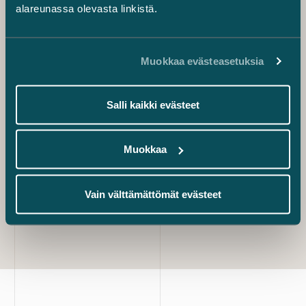
noudattamalla vientilupamenettelyä huolellisesti.
alareunassa olevasta linkistä.
Pakotteet
Muokkaa evästeasetuksia
Kim Parviainen
osakas
Salli kaikki evästeet
+358 40 568 2766
kim.parviainen@castren.fi
Lauri Laatunen
Muokkaa
Senior Associate
+358 45 788 44187
lauri.laatunen@castren.fi
Vain välttämättömät evästeet