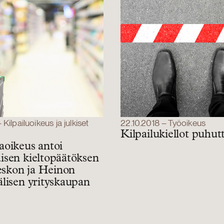
Kilpailuoikeus ja julkiset
22.10.2018 – Työoikeus
Kilpailukiellot puhut
oikeus antoi
sen kieltopäätöksen
Keskon ja Heinon
lisen yrityskaupan