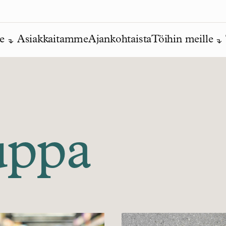
e
Asiakkaitamme
Ajankohtaista
Töihin meille
uppa