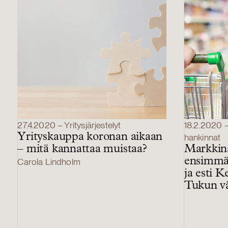
27.4.2020 – Yritysjärjestelyt
18.2.2020 – 
Yrityskauppa koronan aikaan
hankinnat
– mitä kannattaa muistaa?
Markkina
ensimmäi
Carola Lindholm
ja esti 
Tukun vä