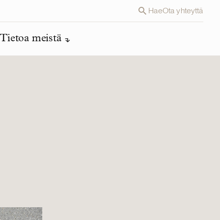
Hae
Ota yhteyttä
Tietoa meistä