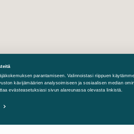
teitä
äjäkokemuksen parantamiseen. Valinnoistasi riippuen käytämme
sivuston kävijämäärien analysoimiseen ja sosiaalisen median omi
taa evästeasetuksiasi sivun alareunassa olevasta linkistä.