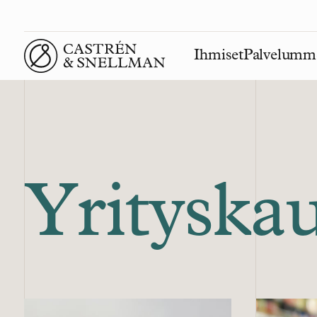
Ihmiset
Palvelumm
Front page
Yrityska