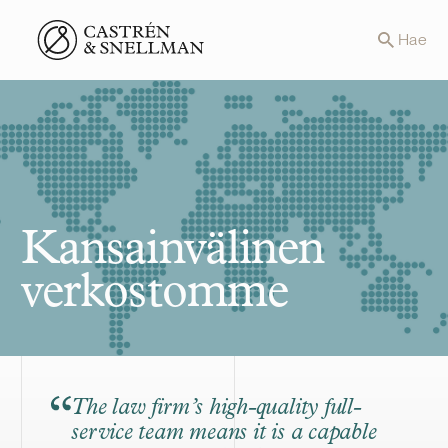
Front page
Hae
Kansainvälinen
verkostomme
The law firm’s high-quality full-
service team means it is a capable