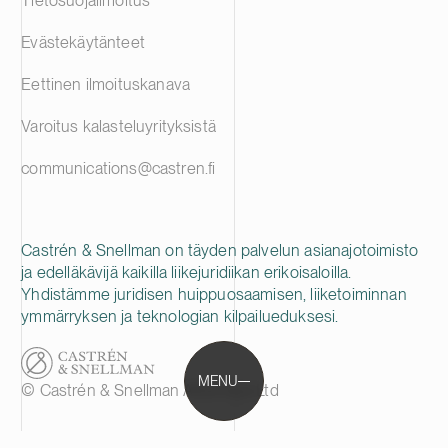
Tietosuojailmoitus
Evästekäytänteet
Eettinen ilmoituskanava
Varoitus kalasteluyrityksistä
communications@castren.fi
Castrén & Snellman on täyden palvelun asianajotoimisto
ja edelläkävijä kaikilla liikejuridiikan erikoisaloilla.
Yhdistämme juridisen huippuosaamisen, liiketoiminnan
ymmärryksen ja teknologian kilpailueduksesi.
MENU
© Castrén & Snellman Attorneys Ltd