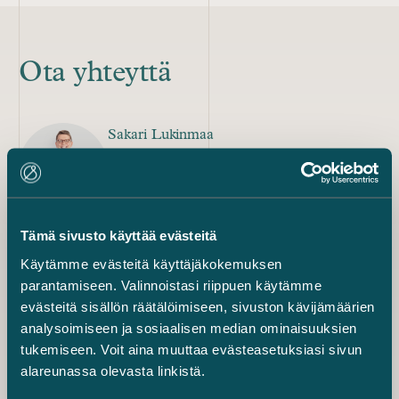
Ota yhteyttä
Sakari Lukinmaa
osakas
+358 40 508 9272
sakari.lukinmaa@castren.fi
Carola Lindholm
Tämä sivusto käyttää evästeitä
osakas
Käytämme evästeitä käyttäjäkokemuksen
+358 40 537 4071
parantamiseen. Valinnoistasi riippuen käytämme
carola.lindholm@castren.fi
evästeitä sisällön räätälöimiseen, sivuston kävijämäärien
Jarno Tanhuanpää
analysoimiseen ja sosiaalisen median ominaisuuksien
toimitusjohtaja
tukemiseen. Voit aina muuttaa evästeasetuksiasi sivun
+358 50 560 1130
alareunassa olevasta linkistä.
jarno.tanhuanpaa@castren.fi