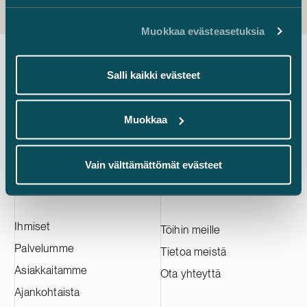
Muokkaa evästeasetuksia
Salli kaikki evästeet
Tilaa kuukausittain ilmestyvä
uutiskirjeemme
Muokkaa
Tilaa tästä
Vain välttämättömät evästeet
Ihmiset
Töihin meille
Palvelumme
Tietoa meistä
Asiakkaitamme
Ota yhteyttä
Ajankohtaista