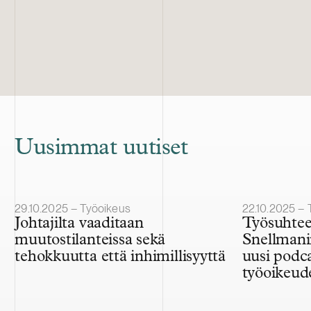
Uusimmat uutiset
Julkaistu
Julkaistu
29.10.2025 – Työoikeus
22.10.2025 – 
Johtajilta vaaditaan
Työsuhtee
muutostilanteissa sekä
Snellmani
tehokkuutta että inhimillisyyttä
uusi podc
työoikeud