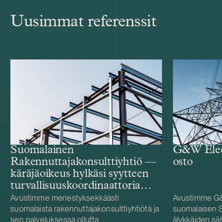
Uusimmat referenssit
G&W Elect
Suomalainen
osto
Rakennuttajakonsulttiyhtiö —
käräjäoikeus hylkäsi syytteen
turvallisuuskoordinaattoria
koskevassa
Avustimme menestyksekkäästi
Avustimme G&
suomalaista rakennuttajakonsulttiyhtiötä ja
suomalaisen S
työturvallisuusrikosasiassa
sen palveluksessa ollutta
älykkäiden s