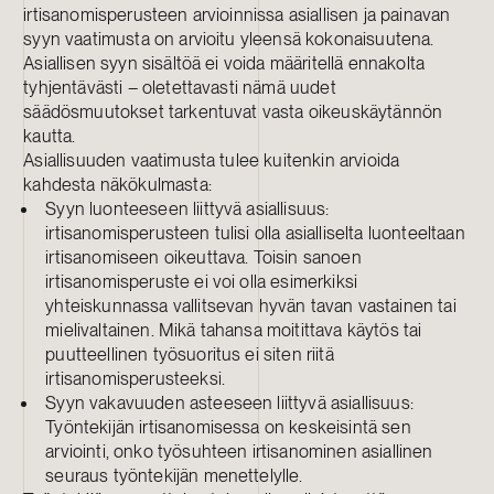
irtisanomisperusteen arvioinnissa asiallisen ja painavan
syyn vaatimusta on arvioitu yleensä kokonaisuutena.
Asiallisen syyn sisältöä ei voida määritellä ennakolta
tyhjentävästi – oletettavasti nämä uudet
säädösmuutokset tarkentuvat vasta oikeuskäytännön
kautta.
Asiallisuuden vaatimusta tulee kuitenkin arvioida
kahdesta näkökulmasta:
Syyn luonteeseen liittyvä asiallisuus:
irtisanomisperusteen tulisi olla asialliselta luonteeltaan
irtisanomiseen oikeuttava. Toisin sanoen
irtisanomisperuste ei voi olla esimerkiksi
yhteiskunnassa vallitsevan hyvän tavan vastainen tai
mielivaltainen. Mikä tahansa moitittava käytös tai
puutteellinen työsuoritus ei siten riitä
irtisanomisperusteeksi.
Syyn vakavuuden asteeseen liittyvä asiallisuus:
Työntekijän irtisanomisessa on keskeisintä sen
arviointi, onko työsuhteen irtisanominen asiallinen
seuraus työntekijän menettelylle.