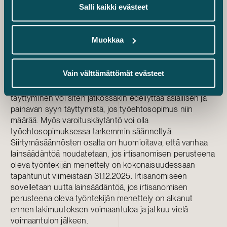
Salli kaikki evästeet
ymmärtää menettelynsä moitittavuus jo ilman varoitusta.
Ennen uuden matalamman irtisanomiskynnyksen
soveltamista on välttämätöntä selvittää, sisältääkö
Muokkaa
sovellettava työehtosopimus irtisanomisperusteesta
tiukempia määräyksiä. Työehtosopimuksiin on voitu
kirjata vanhan lain mukainen vaatimus asiallisesta ja
Vain välttämättömät evästeet
painavasta syystä, joka sitoo työnantajaa lain
muutoksesta riippumatta. Irtisanomisperusteen
täyttyminen voi siten jatkossakin edellyttää asiallisen ja
painavan syyn täyttymistä, jos työehtosopimus niin
määrää. Myös varoituskäytäntö voi olla
työehtosopimuksessa tarkemmin säänneltyä.
Siirtymäsäännösten osalta on huomioitava, että vanhaa
lainsäädäntöä noudatetaan, jos irtisanomisen perusteena
oleva työntekijän menettely on kokonaisuudessaan
tapahtunut viimeistään 31.12.2025. Irtisanomiseen
sovelletaan uutta lainsäädäntöä, jos irtisanomisen
perusteena oleva työntekijän menettely on alkanut
ennen lakimuutoksen voimaantuloa ja jatkuu vielä
voimaantulon jälkeen.