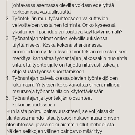
johtavassa asemassa olevilta voidaan edellyttää
korkeampaa vastuullisuutta
Työntekijän muu työsuhteeseen vaikuttavien
velvoitteiden vastainen toiminta: Onko kyseessä
yksittäinen lipsahdus vai toistuva käyttäytymismalli?
Työnantajan toimet omien velvollisuuksiensa
täyttämiseksi: Koska kokonaisharkinnassa
huomioidaan nyt lain tasolla työntekijän ohjeistamisen
merkitys, kannattaa työnantajien jatkossakin huolehtia
siitä, että työntekijälle on tarjottu riittävästi tukea ja
ohjeistusta työnsä suorittamiseen.
Työnantajan palveluksessa olevien työntekijöiden
lukumäärä: Yrityksen koko vaikuttaa siihen, millaisia
resursseja työnantajalla on käytettävissään
Työnantajan ja työntekijän olosuhteet
kokonaisuudessaan
Kun laista poistui painavuuskriteeri, se voi joissakin
tilanteissa mahdollistaa työsopimuksen irtisanomisen
olosuhteissa, joissa se ei aiemmin ollut mahdollista.
Näiden seikkojen välinen painoarvo määrittyy