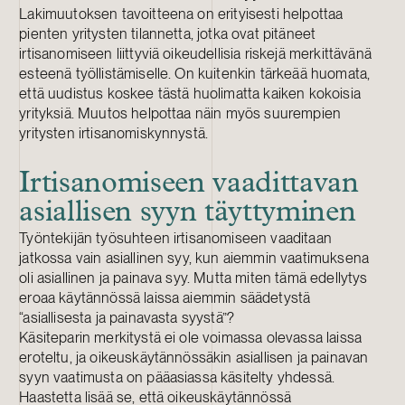
Lakimuutoksen tavoitteena on erityisesti helpottaa
pienten yritysten tilannetta, jotka ovat pitäneet
irtisanomiseen liittyviä oikeudellisia riskejä merkittävänä
esteenä työllistämiselle. On kuitenkin tärkeää huomata,
että uudistus koskee tästä huolimatta kaiken kokoisia
yrityksiä. Muutos helpottaa näin myös suurempien
yritysten irtisanomiskynnystä.
Irtisanomiseen vaadittavan
asiallisen syyn täyttyminen
Työntekijän työsuhteen irtisanomiseen vaaditaan
jatkossa vain asiallinen syy, kun aiemmin vaatimuksena
oli asiallinen ja painava syy. Mutta miten tämä edellytys
eroaa käytännössä laissa aiemmin säädetystä
“asiallisesta ja painavasta syystä”?
Käsiteparin merkitystä ei ole voimassa olevassa laissa
eroteltu, ja oikeuskäytännössäkin asiallisen ja painavan
syyn vaatimusta on pääasiassa käsitelty yhdessä.
Haastetta lisää se, että oikeuskäytännössä