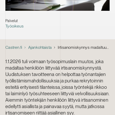
Palvelut
Työoikeus
Castren.fi
Ajankohtaista
Irtisanomiskynnys madaltuu: mitä käytännössä tulee huomioida?
1.1.2026 tuli voimaan työsopimuslain muutos, joka
madaltaa henkilöön liittyvää irtisanomiskynnystä.
Uudistuksen tavoitteena on helpottaa työnantajien
työllistämismahdollisuuksia ja purkaa rekrytoinnin
esteitä erityisesti tilanteissa, joissa työntekijä rikkoo
tai laiminlyö työsuhteeseen liittyviä velvollisuuksiaan.
Aiemmin työntekijän henkilöön liittyvä irtisanominen
edellytti asiallista ja painavaa syytä, mutta jatkossa
irtisanomiseen riittää asiallinen syy.