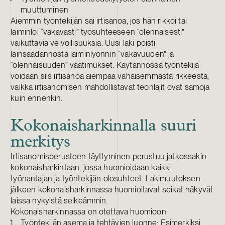
muuttuminen
Aiemmin työntekijän sai irtisanoa, jos hän rikkoi tai
laiminlöi “vakavasti” työsuhteeseen “olennaisesti”
vaikuttavia velvollisuuksia. Uusi laki poisti
lainsäädännöstä laiminlyönnin “vakavuuden” ja
“olennaisuuden” vaatimukset. Käytännössä työntekijä
voidaan siis irtisanoa aiempaa vähäisemmästä rikkeestä,
vaikka irtisanomisen mahdollistavat teonlajit ovat samoja
kuin ennenkin.
Kokonaisharkinnalla suuri
merkitys
Irtisanomisperusteen täyttyminen perustuu jatkossakin
kokonaisharkintaan, jossa huomioidaan kaikki
työnantajan ja työntekijän olosuhteet. Lakimuutoksen
jälkeen kokonaisharkinnassa huomioitavat seikat näkyvät
laissa nykyistä selkeämmin.
Kokonaisharkinnassa on otettava huomioon:
Työntekijän asema ja tehtävien luonne: Esimerkiksi